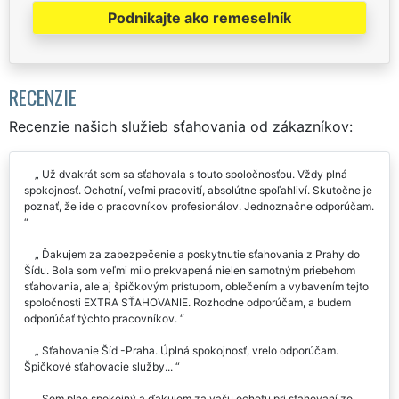
Podnikajte ako remeselník
RECENZIE
Recenzie našich služieb sťahovania od zákazníkov:
Už dvakrát som sa sťahovala s touto spoločnosťou. Vždy plná
spokojnosť. Ochotní, veľmi pracovití, absolútne spoľahliví. Skutočne je
poznať, že ide o pracovníkov profesionálov. Jednoznačne odporúčam.
Ďakujem za zabezpečenie a poskytnutie sťahovania z Prahy do
Šídu. Bola som veľmi milo prekvapená nielen samotným priebehom
sťahovania, ale aj špičkovým prístupom, oblečením a vybavením tejto
spoločnosti EXTRA SŤAHOVANIE. Rozhodne odporúčam, a budem
odporúčať týchto pracovníkov.
Sťahovanie Šíd -Praha. Úplná spokojnosť, vrelo odporúčam.
Špičkové sťahovacie služby...
Som plne spokojný a ďakujem za vašu ochotu pri sťahovaní zo