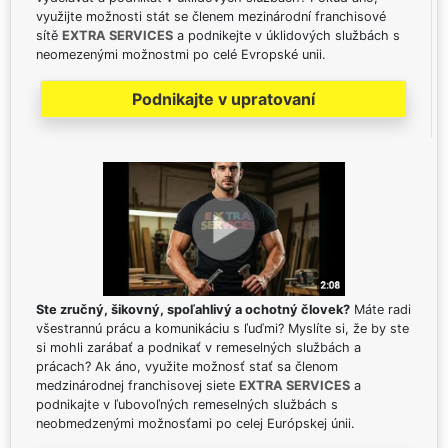
využijte možnosti stát se členem mezinárodní franchisové
sítě
EXTRA SERVICES
a podnikejte v úklidových službách s
neomezenými možnostmi po celé Evropské unii.
Podnikajte v upratovaní
Ste zručný, šikovný, spoľahlivý a ochotný človek?
Máte radi
všestrannú prácu a komunikáciu s ľuďmi? Myslíte si, že by ste
si mohli zarábať a podnikať v remeselných službách a
prácach? Ak áno, využite možnosť stať sa členom
medzinárodnej franchisovej siete
EXTRA SERVICES
a
podnikajte v ľubovoľných remeselných službách s
neobmedzenými možnosťami po celej Európskej únii.