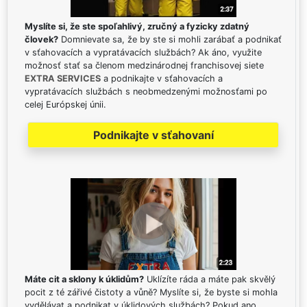
Myslíte si, že ste spoľahlivý, zručný a fyzicky zdatný
človek?
Domnievate sa, že by ste si mohli zarábať a podnikať
v sťahovacích a vypratávacích službách? Ak áno, využite
možnosť stať sa členom medzinárodnej franchisovej siete
EXTRA SERVICES
a podnikajte v sťahovacích a
vypratávacích službách s neobmedzenými možnosťami po
celej Európskej únii.
Podnikajte v sťahovaní
Máte cit a sklony k úklidům?
Uklízíte ráda a máte pak skvělý
pocit z té zářivé čistoty a vůně? Myslíte si, že byste si mohla
vydělávat a podnikat v úklidových službách? Pokud ano,