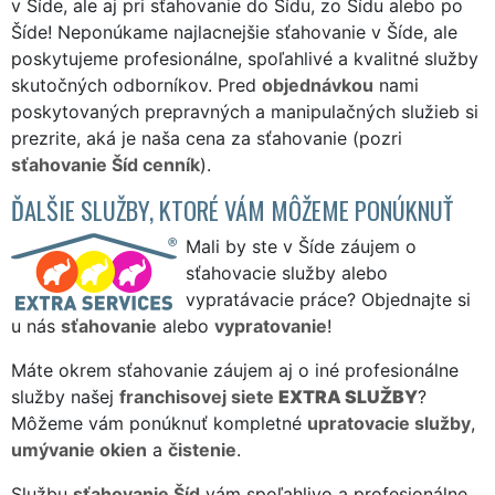
v Šíde, ale aj pri sťahovanie do Šídu, zo Šídu alebo po
Šíde! Neponúkame najlacnejšie sťahovanie v Šíde, ale
poskytujeme profesionálne, spoľahlivé a kvalitné služby
skutočných odborníkov. Pred
objednávkou
nami
poskytovaných prepravných a manipulačných služieb si
prezrite, aká je naša cena za sťahovanie (pozri
sťahovanie Šíd cenník
).
ĎALŠIE SLUŽBY, KTORÉ VÁM MÔŽEME PONÚKNUŤ
Mali by ste v Šíde záujem o
sťahovacie služby alebo
vypratávacie práce? Objednajte si
u nás
sťahovanie
alebo
vypratovanie
!
Máte okrem sťahovanie záujem aj o iné profesionálne
služby našej
franchisovej siete
EXTRA SLUŽBY
?
Môžeme vám ponúknuť kompletné
upratovacie služby
,
umývanie okien
a
čistenie
.
Službu
sťahovanie Šíd
vám spoľahlivo a profesionálne