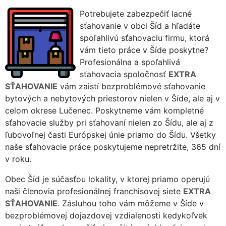
Potrebujete zabezpečiť lacné
sťahovanie v obci Šíd a hľadáte
spoľahlivú sťahovaciu firmu, ktorá
vám tieto práce v Šíde poskytne?
Profesionálna a spoľahlivá
sťahovacia spoločnosť
EXTRA
SŤAHOVANIE
vám zaistí bezproblémové sťahovanie
bytových a nebytových priestorov nielen v Šíde, ale aj v
celom okrese Lučenec. Poskytneme vám kompletné
sťahovacie služby pri sťahovaní nielen zo Šídu, ale aj z
ľubovoľnej časti Európskej únie priamo do Šídu. Všetky
naše sťahovacie práce poskytujeme nepretržite, 365 dní
v roku.
Obec Šíd je súčasťou lokality, v ktorej priamo operujú
naši členovia profesionálnej franchisovej siete
EXTRA
SŤAHOVANIE
. Zásluhou toho vám môžeme v Šíde v
bezproblémovej dojazdovej vzdialenosti kedykoľvek