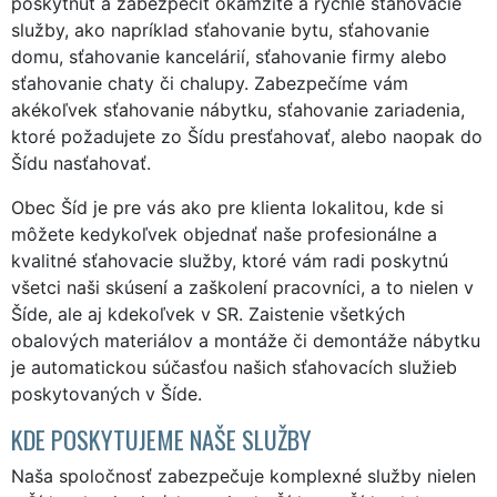
poskytnúť a zabezpečiť okamžité a rýchle sťahovacie
služby, ako napríklad sťahovanie bytu, sťahovanie
domu, sťahovanie kancelárií, sťahovanie firmy alebo
sťahovanie chaty či chalupy. Zabezpečíme vám
akékoľvek sťahovanie nábytku, sťahovanie zariadenia,
ktoré požadujete zo Šídu presťahovať, alebo naopak do
Šídu nasťahovať.
Obec Šíd je pre vás ako pre klienta lokalitou, kde si
môžete kedykoľvek objednať naše profesionálne a
kvalitné sťahovacie služby, ktoré vám radi poskytnú
všetci naši skúsení a zaškolení pracovníci, a to nielen v
Šíde, ale aj kdekoľvek v SR. Zaistenie všetkých
obalových materiálov a montáže či demontáže nábytku
je automatickou súčasťou našich sťahovacích služieb
poskytovaných v Šíde.
KDE POSKYTUJEME NAŠE SLUŽBY
Naša spoločnosť zabezpečuje komplexné služby nielen