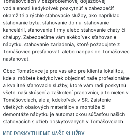
Tomášovciach v bezproblémovej dojazdovej
vzdialenosti kedykoľvek poskytnúť a zabezpečiť
okamžité a rýchle sťahovacie služby, ako napríklad
sťahovanie bytu, sťahovanie domu, sťahovanie
kancelárií, sťahovanie firmy alebo sťahovanie chaty či
chalupy. Zabezpečíme vám akékoľvek sťahovanie
nábytku, sťahovanie zariadenia, ktoré požadujete z
Tomášoviec presťahovať, alebo naopak do Tomášoviec
nasťahovať.
Obec Tomášovce je pre vás ako pre klienta lokalitou,
kde si môžete kedykoľvek objednať naše profesionálne
a kvalitné sťahovacie služby, ktoré vám radi poskytnú
všetci naši skúsení a zaškolení pracovníci, a to nielen v
Tomášovciach, ale aj kdekoľvek v SR. Zaistenie
všetkých obalových materiálov a montáže či
demontáže nábytku je automatickou súčasťou našich
sťahovacích služieb poskytovaných v Tomášovciach.
KDE POSKYTUJEME NAŠE SLUŽBY