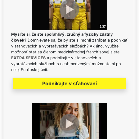
Myslíte si, že ste spoľahlivý, zručný a fyzicky zdatný
človek?
Domnievate sa, že by ste si mohli zarábať a podnikať
v sťahovacích a vypratávacích službách? Ak áno, využite
možnosť stať sa členom medzinárodnej franchisovej siete
EXTRA SERVICES
a podnikajte v sťahovacích a
vypratávacích službách s neobmedzenými možnosťami po
celej Európskej únii.
Podnikajte v sťahovaní