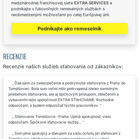
medzinárodnej franchisovej siete
EXTRA SERVICES
a
podnikajte v ľubovoľných remeselných službách s
neobmedzenými možnosťami po celej Európskej únii.
Podnikajte ako remeselník
RECENZIE
Recenzie našich služieb sťahovania od zákazníkov:
Ďakujem za zabezpečenie a poskytnutie sťahovania z Prahy do
Tomášoviec. Bola som veľmi milo prekvapená nielen samotným
priebehom sťahovania, ale aj špičkovým prístupom, oblečením a
vybavením tejto spoločnosti EXTRA SŤAHOVANIE. Rozhodne
odporúčam, a budem odporúčať týchto pracovníkov.
Sťahovanie Tomášovce -Praha. Úplná spokojnosť, vrelo
odporúčam. Špičkové sťahovacie služby...
Som plne spokojný a ďakujem za vašu ochotu pri sťahovaní z
Tomášoviec. Všetko pre mňa rýchlo naplánovali a s vašimi