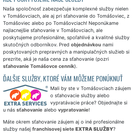
Naša spoločnosť zabezpečuje komplexné služby nielen
v Tomášovciach, ale aj pri sťahovanie do Tomášoviec, z
Tomášoviec alebo po Tomášovciach! Neponúkame
najlacnejšie sťahovanie v Tomášovciach, ale
poskytujeme profesionálne, spoľahlivé a kvalitné služby
skutočných odborníkov. Pred
objednávkou
nami
poskytovaných prepravných a manipulačných služieb si
prezrite, aká je naša cena za sťahovanie (pozri
sťahovanie Tomášovce cenník
).
ĎALŠIE SLUŽBY, KTORÉ VÁM MÔŽEME PONÚKNUŤ
Mali by ste v Tomášovciach záujem
o sťahovacie služby alebo
vypratávacie práce? Objednajte si
u nás
sťahovanie
alebo
vypratovanie
!
Máte okrem sťahovanie záujem aj o iné profesionálne
služby našej
franchisovej siete
EXTRA SLUŽBY
?