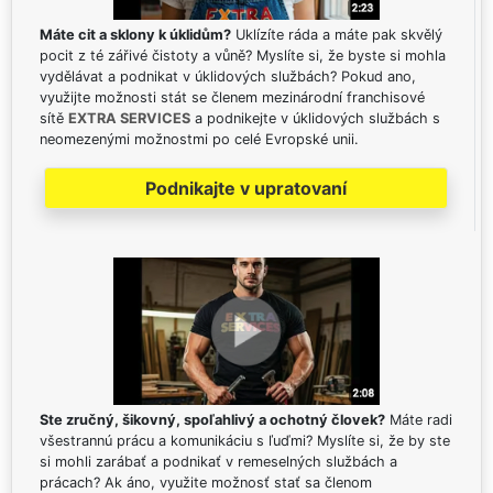
Máte cit a sklony k úklidům?
Uklízíte ráda a máte pak skvělý
pocit z té zářivé čistoty a vůně? Myslíte si, že byste si mohla
vydělávat a podnikat v úklidových službách? Pokud ano,
využijte možnosti stát se členem mezinárodní franchisové
sítě
EXTRA SERVICES
a podnikejte v úklidových službách s
neomezenými možnostmi po celé Evropské unii.
Podnikajte v upratovaní
Ste zručný, šikovný, spoľahlivý a ochotný človek?
Máte radi
všestrannú prácu a komunikáciu s ľuďmi? Myslíte si, že by ste
si mohli zarábať a podnikať v remeselných službách a
prácach? Ak áno, využite možnosť stať sa členom