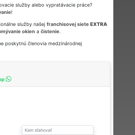
ovacie služby alebo vypratávacie práce?
vanie
!
ionálne služby našej
franchisovej siete
EXTRA
umývanie okien
a
čistenie
.
ne poskytnú členovia medzinárodnej
pp