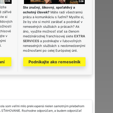
ízíte
Ste zručný, šikovný, spoľahlivý a
é zářivé
ochotný človek?
Máte radi všestrannú
ste si
prácu a komunikáciu s ľuďmi? Myslíte si,
lidových
že by ste si mohli zarábať a podnikať v
možnosti
remeselných službách a prácach? Ak
chisové
áno, využite možnosť stať sa členom
jte v
medzinárodnej franchisovej siete
EXTRA
nými
SERVICES
a podnikajte v ľubovoľných
i.
remeselných službách s neobmedzenými
možnosťami po celej Európskej únii.
aní
Podnikajte ako remeselník
Bola som veľmi milo prekvapená nielen samotným priebehom
XTRA SŤAHOVANIE. Rozhodne odporúčam, a budem odporúčať