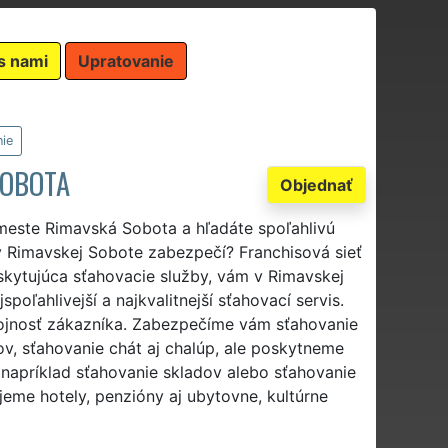
s nami
Upratovanie
ie
SOBOTA
Objednať
 meste Rimavská Sobota a hľadáte spoľahlivú
v Rimavskej Sobote zabezpečí? Franchisová sieť
kytujúca sťahovacie služby, vám v Rimavskej
poľahlivejší a najkvalitnejší sťahovací servis.
kojnosť zákazníka. Zabezpečíme vám sťahovanie
v, sťahovanie chát aj chalúp, ale poskytneme
o napríklad sťahovanie skladov alebo sťahovanie
jeme hotely, penzióny aj ubytovne, kultúrne