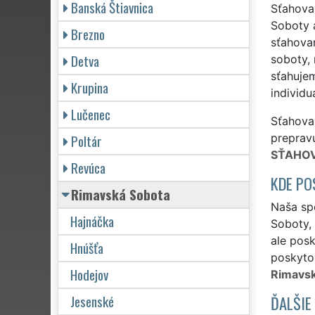
Banská Štiavnica
Sťahovan
Soboty 
Brezno
sťahovan
Detva
soboty, 
sťahujem
Krupina
individ
Lučenec
Sťahovan
Poltár
preprav
SŤAHOV
Revúca
KDE PO
Rimavská Sobota
Naša spo
Hajnáčka
Soboty,
ale posk
Hnúšťa
poskytov
Hodejov
Rimavsk
Jesenské
ĎALŠIE