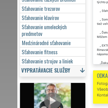
týchto 
Sťahovanie trezorov
Sťah
Sťahovanie klavírov
Som p
tiež veľ
Sťahovanie umeleckých
predmetov
Ďakuj
Môžem l
Medzinárodné sťahovanie
EXTR
Sťahovanie fitness
Rimavske
nápomo
Sťahovanie strojov a liniek
Ďakuj
sťahovan
VYPRATÁVACIE SLUŽBY
škrabanc
ODKA
Už dv
Fotoga
o praco
Všeob
Sťaho
Konta
Precí
spoločn