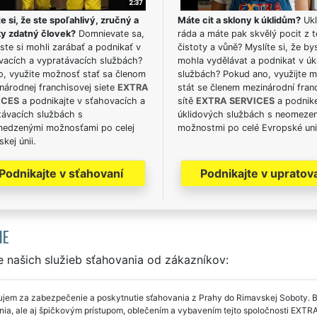
e si, že ste spoľahlivý, zručný a
Máte cit a sklony k úklidům?
Ukl
ky zdatný človek?
Domnievate sa,
ráda a máte pak skvělý pocit z t
ste si mohli zarábať a podnikať v
čistoty a vůně? Myslíte si, že by
vacích a vypratávacích službách?
mohla vydělávat a podnikat v úk
o, využite možnosť stať sa členom
službách? Pokud ano, využijte 
národnej franchisovej siete
EXTRA
stát se členem mezinárodní fran
ICES
a podnikajte v sťahovacích a
sítě
EXTRA SERVICES
a podnike
távacích službách s
úklidových službách s neomeze
edzenými možnosťami po celej
možnostmi po celé Evropské uni
kej únii.
Podnikajte v sťahovaní
Podnikajte v upratov
IE
 našich služieb sťahovania od zákazníkov:
jem za zabezpečenie a poskytnutie sťahovania z Prahy do Rimavskej Soboty. 
nia, ale aj špičkovým prístupom, oblečením a vybavením tejto spoločnosti E