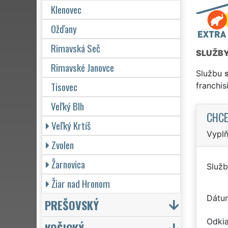
Klenovec
Ožďany
Rimavská Seč
SLUŽB
Rimavské Janovce
Službu
Tisovec
franchi
Veľký Blh
CHCE
Veľký Krtíš
Vyplň
Zvolen
Žarnovica
Služb
Žiar nad Hronom
Dátu
PREŠOVSKÝ
Odkia