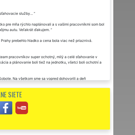
ťahovacie služby...
ko pre mňa rýchlo naplánovali a s vašimi pracovníkmi som bol
k môjmu autu. Veľakrát ďakujem.
Prahy prebehlo hladko a cena bola viac než priaznivá.
am pracovníkov super ochotný, milý a celé sťahovanie v
ia a plánovanie boli tiež na jednotku, všetci boli ochotní a
Sobote. Na všetkom sme sa vopred dohovorili a deň
ábytkom manipulovali naozaj opatrne, takže nikde žiadne
pomohli rozmiestniť väčšie kusy nábytku, ako som si priala.
NE SIETE
mi pracovití, absolútne spoľahliví. Skutočne je poznať, že ide
m a odporúčam.
avskej Sobote využila dvakrát sťahovaciu službu tejto
z vám touto cestou ďakujem za sťahovanie.