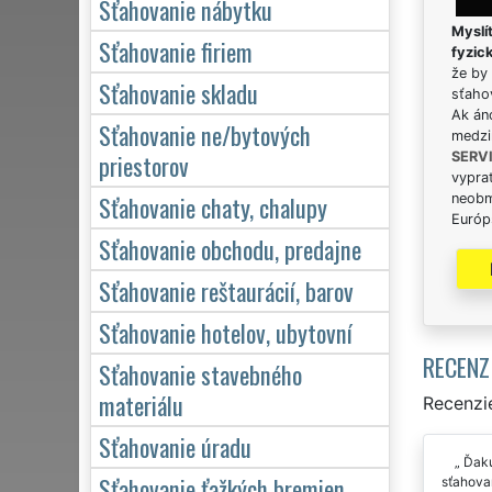
Sťahovanie nábytku
Myslít
Sťahovanie firiem
fyzic
že by 
Sťahovanie skladu
sťaho
Ak án
Sťahovanie ne/bytových
medzi
priestorov
SERV
vypra
Sťahovanie chaty, chalupy
neobm
Európs
Sťahovanie obchodu, predajne
Sťahovanie reštaurácií, barov
Sťahovanie hotelov, ubytovní
RECENZ
Sťahovanie stavebného
materiálu
Recenzie
Sťahovanie úradu
Ďaku
Sťahovanie ťažkých bremien
sťahova