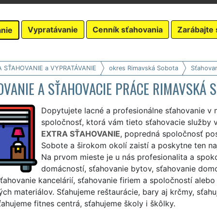
Vypratávanie
Cenník sťahovania
Zarábajte 
nie
A SŤAHOVANIE a VYPRATÁVANIE
okres Rimavská Sobota
Sťahovan
OVANIE A SŤAHOVACIE PRÁCE RIMAVSKÁ 
Dopytujete lacné a profesionálne sťahovanie v
spoločnosť, ktorá vám tieto sťahovacie služby 
EXTRA SŤAHOVANIE
, popredná spoločnosť pos
Sobote a širokom okolí zaistí a poskytne ten najs
Na prvom mieste je u nás profesionalita a spo
domácností, sťahovanie bytov, sťahovanie domo
ťahovanie kancelárií, sťahovanie firiem a spoločností aleb
ch materiálov. Sťahujeme reštaurácie, bary aj krčmy, sťahu
ahujeme fitnes centrá, sťahujeme školy i škôlky.