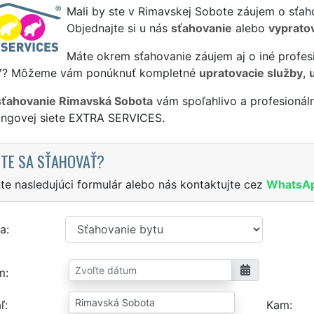
Mali by ste v Rimavskej Sobote záujem o sťah
Objednajte si u nás
sťahovanie
alebo
vyprato
Máte okrem sťahovanie záujem aj o iné profes
Y
? Môžeme vám ponúknuť kompletné
upratovacie služby
,
sťahovanie Rimavská Sobota
vám spoľahlivo a profesionál
singovej siete EXTRA SERVICES.
TE SA SŤAHOVAŤ?
te nasledujúci formulár alebo nás kontaktujte cez
WhatsA
a
m
ľ
Kam