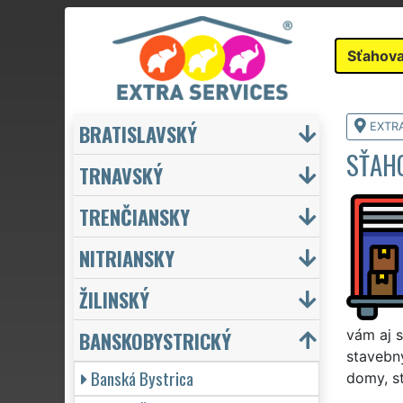
Sťahova
BRATISLAVSKÝ
EXTR
SŤAH
TRNAVSKÝ
TRENČIANSKY
NITRIANSKY
ŽILINSKÝ
BANSKOBYSTRICKÝ
vám aj s
stavebný
Banská Bystrica
domy, sť