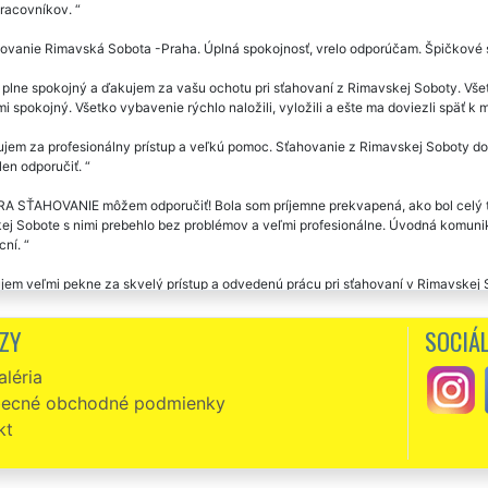
pracovníkov.
ovanie Rimavská Sobota -Praha. Úplná spokojnosť, vrelo odporúčam. Špičkové s
lne spokojný a ďakujem za vašu ochotu pri sťahovaní z Rimavskej Soboty. Všet
mi spokojný. Všetko vybavenie rýchlo naložili, vyložili a ešte ma doviezli späť 
em za profesionálny prístup a veľkú pomoc. Sťahovanie z Rimavskej Soboty do 
en odporučiť.
A SŤAHOVANIE môžem odporučiť! Bola som príjemne prekvapená, ako bol celý te
j Sobote s nimi prebehlo bez problémov a veľmi profesionálne. Úvodná komunikác
cní.
em veľmi pekne za skvelý prístup a odvedenú prácu pri sťahovaní v Rimavskej 
ia už prebiehal veľmi rýchlo. Pracovníci všetko starostlivo balili do fólie a s n
e. Všetko teda bolo odsťahované bez problémov, páni sú milí a v novom byte mi 
ZY
SOCIÁL
akrát som sa sťahovala s touto spoločnosťou. Vždy plná spokojnosť. Ochotní, veľ
léria
vníkov profesionálov. Jednoznačne odporúčam.
ecné obchodné podmienky
vanie z Rimavskej Soboty. Milí, ochotní ústretoví. Super servis i cena. Ďakuje
kt
zni, slušní, milí a veľmi ochotní. Skutočne môžem vrelo odporučiť. Už som v Rim
osti EXTRA SŤAHOVANIE. Ich prístup k práci prekonal moje očakávania. Ešte ra