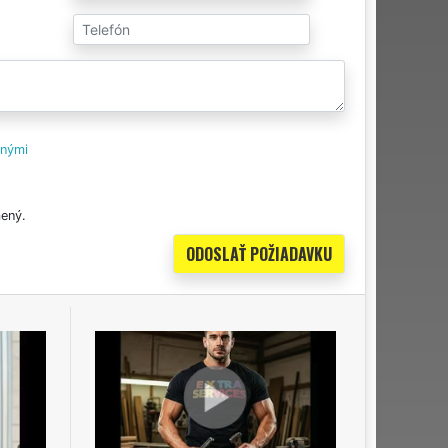
tnými
ený.