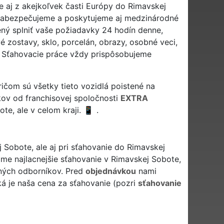
e aj z akejkoľvek časti Európy do Rimavskej
 zabezpečujeme a poskytujeme aj medzinárodné
ený splniť vaše požiadavky 24 hodín denne,
 zostavy, sklo, porcelán, obrazy, osobné veci,
ry. Sťahovacie práce vždy prispôsobujeme
ičom sú všetky tieto vozidlá poistené na
ov od franchisovej spoločnosti
EXTRA
te, ale v celom kraji.
.
Sobote, ale aj pri sťahovanie do Rimavskej
e najlacnejšie sťahovanie v Rimavskej Sobote,
čných odborníkov. Pred
objednávkou
nami
ká je naša cena za sťahovanie (pozri
sťahovanie