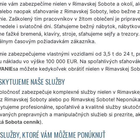
ie vám zabezpečíme nielen v Rimavskej Sobote a okolí, al
alebo naopak sťahovanie z Rimavskej Soboty, lebo bežne
ie. Zaškolený tím pracovníkov v žltom oblečení je priprav
nedele i sviatočné dni. Sťahujeme bežný nábytok, nábytkové
e ťažké bremená, klavíry, stroje, sťahujeme sejfy a trezo
uálnym časovým požiadavkám zákazníka.
ie zabezpečujeme vlastnými vozidlami od 3,5 t do 24 t, pr
u nákladu vo výške 100 000 EUR. Na spoľahlivých sťahovák
ANIE
sa môžete kedykoľvek obrátiť nielen v Rimavskej Sobo
SKYTUJEME NAŠE SLUŽBY
ločnosť zabezpečuje komplexné služby nielen v Rimavskej 
 z Rimavskej Soboty alebo po Rimavskej Sobote! Neponúkam
ytujeme profesionálne, spoľahlivé a kvalitné služby skuto
aných prepravných a manipulačných služieb si prezrite, a
á Sobota cenník
).
 SLUŽBY, KTORÉ VÁM MÔŽEME PONÚKNUŤ