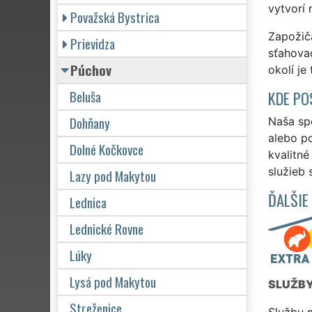
vytvorí
Považská Bystrica
Zapožiča
Prievidza
sťahova
Púchov
okolí je
Beluša
KDE PO
Dohňany
Naša sp
alebo p
Dolné Kočkovce
kvalitn
služieb 
Lazy pod Makytou
ĎALŠIE
Lednica
Lednické Rovne
Lúky
Lysá pod Makytou
SLUŽB
Streženice
Službu