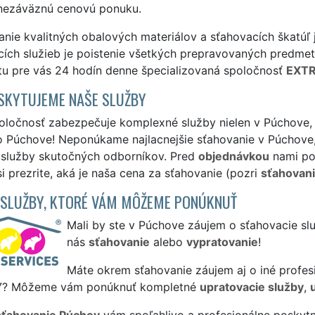
 nezáväznú cenovú ponuku.
nie kvalitných obalových materiálov a sťahovacích škatúľ
cích služieb je poistenie všetkých prepravovaných predme
 tu pre vás 24 hodín denne špecializovaná spoločnosť
EXTR
SKYTUJEME NAŠE SLUŽBY
oločnosť zabezpečuje komplexné služby nielen v Púchove, a
o Púchove! Neponúkame najlacnejšie sťahovanie v Púchove, 
é služby skutočných odborníkov. Pred
objednávkou
nami po
si prezrite, aká je naša cena za sťahovanie (pozri
sťahovani
 SLUŽBY, KTORÉ VÁM MÔŽEME PONÚKNUŤ
Mali by ste v Púchove záujem o sťahovacie slu
nás
sťahovanie
alebo
vypratovanie
!
Máte okrem sťahovanie záujem aj o iné profes
Y
? Môžeme vám ponúknuť kompletné
upratovacie služby
,
sťahovanie Púchov
vám spoľahlivo a profesionálne poskytn