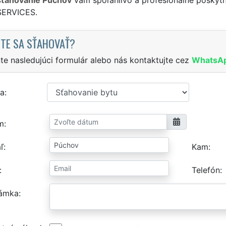
SERVICES.
TE SA SŤAHOVAŤ?
te nasledujúci formulár alebo nás kontaktujte cez
WhatsA
a
m
ľ
Kam
Telefón
ámka