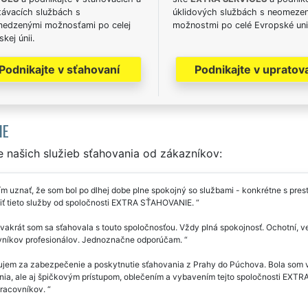
távacích službách s
úklidových službách s neomeze
edzenými možnosťami po celej
možnostmi po celé Evropské uni
kej únii.
Podnikajte v sťahovaní
Podnikajte v upratov
IE
 našich služieb sťahovania od zákazníkov:
m uznať, že som bol po dlhej dobe plne spokojný so službami - konkrétne s pr
iť tieto služby od spoločnosti EXTRA SŤAHOVANIE.
akrát som sa sťahovala s touto spoločnosťou. Vždy plná spokojnosť. Ochotní, veľ
vníkov profesionálov. Jednoznačne odporúčam.
jem za zabezpečenie a poskytnutie sťahovania z Prahy do Púchova. Bola som 
nia, ale aj špičkovým prístupom, oblečením a vybavením tejto spoločnosti E
pracovníkov.