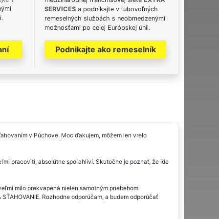
nými
SERVICES
a podnikajte v ľubovoľných
i.
remeselných službách s neobmedzenými
možnosťami po celej Európskej únii.
aní
Podnikajte ako remeselník
esťahovaním v Púchove. Moc ďakujem, môžem len vrelo
mi pracovití, absolútne spoľahliví. Skutočne je poznať, že ide
veľmi milo prekvapená nielen samotným priebehom
XTRA SŤAHOVANIE. Rozhodne odporúčam, a budem odporúčať