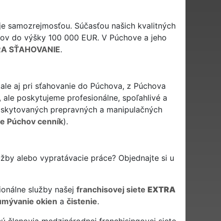
 je samozrejmosťou. Súčasťou našich kvalitných
tov do výšky 100 000 EUR. V Púchove a jeho
A SŤAHOVANIE
.
le aj pri sťahovanie do Púchova, z Púchova
ale poskytujeme profesionálne, spoľahlivé a
skytovaných prepravných a manipulačných
e Púchov cenník
).
žby alebo vypratávacie práce? Objednajte si u
ionálne služby našej
franchisovej siete
EXTRA
umývanie okien
a
čistenie
.
ú členovia medzinárodnej franchisingovej siete