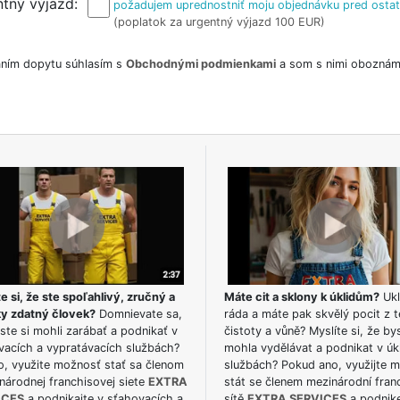
tný výjazd
požadujem uprednostniť moju objednávku pred osta
(poplatok za urgentný výjazd 100 EUR)
ním dopytu súhlasím s
Obchodnými podmienkami
a som s nimi oboznám
e si, že ste spoľahlivý, zručný a
Máte cit a sklony k úklidům?
Ukl
ky zdatný človek?
Domnievate sa,
ráda a máte pak skvělý pocit z t
ste si mohli zarábať a podnikať v
čistoty a vůně? Myslíte si, že by
vacích a vypratávacích službách?
mohla vydělávat a podnikat v úk
o, využite možnosť stať sa členom
službách? Pokud ano, využijte 
národnej franchisovej siete
EXTRA
stát se členem mezinárodní fran
ICES
a podnikajte v sťahovacích a
sítě
EXTRA SERVICES
a podnike