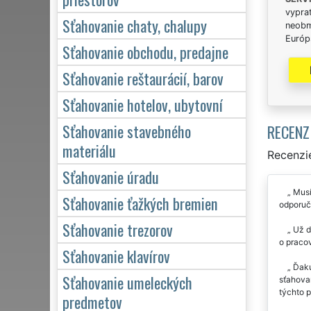
vypra
Sťahovanie chaty, chalupy
neobm
Európs
Sťahovanie obchodu, predajne
Sťahovanie reštaurácií, barov
Sťahovanie hotelov, ubytovní
Sťahovanie stavebného
RECENZ
materiálu
Recenzie
Sťahovanie úradu
Musí
Sťahovanie ťažkých bremien
odporuč
Sťahovanie trezorov
Už dv
o praco
Sťahovanie klavírov
Ďaku
Sťahovanie umeleckých
sťahova
týchto 
predmetov