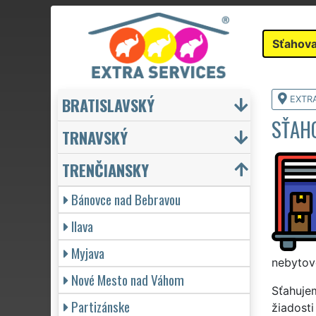
Sťahova
BRATISLAVSKÝ
EXTR
SŤAH
TRNAVSKÝ
TRENČIANSKY
Bánovce nad Bebravou
Ilava
Myjava
nebytové
Nové Mesto nad Váhom
Sťahujem
Partizánske
žiadost