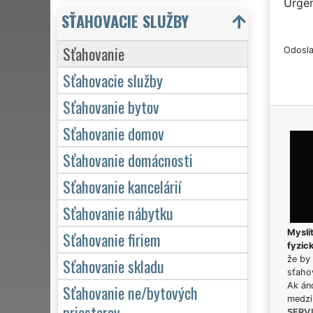
Urgen
SŤAHOVACIE SLUŽBY
Sťahovanie
Odosla
Sťahovacie služby
Sťahovanie bytov
Sťahovanie domov
Sťahovanie domácnosti
Sťahovanie kancelárií
Sťahovanie nábytku
Myslít
Sťahovanie firiem
fyzic
že by 
Sťahovanie skladu
sťaho
Ak án
Sťahovanie ne/bytových
medzi
priestorov
SERV