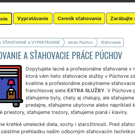
Vypratávanie
Cenník sťahovania
Zarábajte 
nie
A SŤAHOVANIE a VYPRATÁVANIE
okres Púchov
Sťahovanie
OVANIE A SŤAHOVACIE PRÁCE PÚCHOV
Dopytujete lacné a profesionálne sťahovanie v 
ktorá vám tieto sťahovacie služby v Púchove z
kvalitne a profesionálne poskytneme sťahovac
franchisovej siete
EXTRA SLUŽBY
. V Púchove 
sťahujeme byty, chaty aj chalupy, ale sťahujeme
predajne, sťahujeme ubytovne alebo napríklad k
 priestory, sťahujeme trezory, sťahujeme pianá i klavíry.
e krehké umelecké diela, sochy i starožitnosti. Pred sťah
i zaistíme prehliadku naším odborným sťahovacím techniko