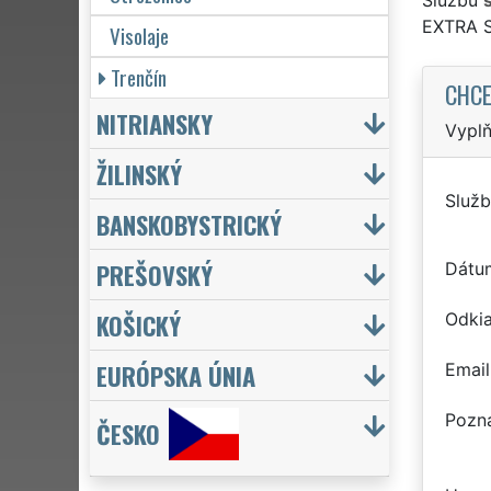
EXTRA 
Visolaje
Trenčín
CHCE
NITRIANSKY
Vyplň
ŽILINSKÝ
Služb
BANSKOBYSTRICKÝ
PREŠOVSKÝ
Dátu
KOŠICKÝ
Odkia
EURÓPSKA ÚNIA
Email
Pozn
ČESKO