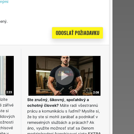
tnými
ený.
ízíte
Ste zručný, šikovný, spoľahlivý a
é zářivé
ochotný človek?
Máte radi všestrannú
ste si
prácu a komunikáciu s ľuďmi? Myslíte si,
lidových
že by ste si mohli zarábať a podnikať v
možnosti
remeselných službách a prácach? Ak
chisové
áno, využite možnosť stať sa členom
jte v
medzinárodnej franchisovej siete
EXTRA