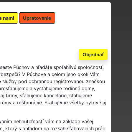
s nami
Upratovanie
Objednať
meste Púchov a hľadáte spoľahlivú spoločnosť,
abezpečí? V Púchove a celom jeho okolí Vám
ie služby pod ochrannou registrovanou značkou
presťahujeme a vysťahujeme rodinné domy,
 aj firmy, sťahujeme kancelárie, sťahujeme
rčmy a reštaurácie. Sťahujeme všetky bytové aj
ovaním nehnuteľností vám na základe vašej
m, ktorý s ohľadom na rozsah sťahovacích prác