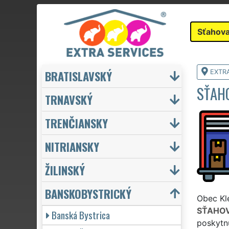
Sťahova
BRATISLAVSKÝ
EXTR
SŤAH
TRNAVSKÝ
TRENČIANSKY
NITRIANSKY
ŽILINSKÝ
BANSKOBYSTRICKÝ
Obec Kle
SŤAHOV
Banská Bystrica
poskytnú