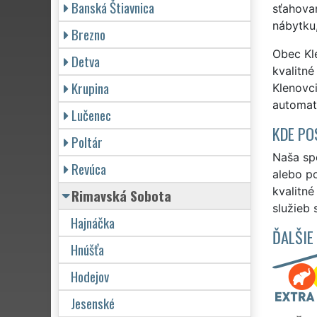
Banská Štiavnica
sťahovan
nábytku,
Brezno
Obec Kle
Detva
kvalitné
Krupina
Klenovci
automat
Lučenec
KDE PO
Poltár
Naša spo
Revúca
alebo po
kvalitn
Rimavská Sobota
služieb 
Hajnáčka
ĎALŠIE
Hnúšťa
Hodejov
Jesenské