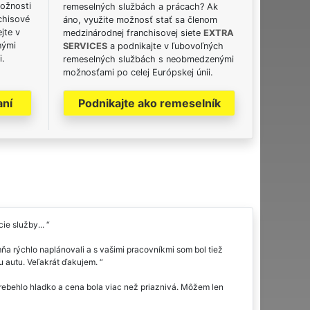
možnosti
remeselných službách a prácach? Ak
chisové
áno, využite možnosť stať sa členom
jte v
medzinárodnej franchisovej siete
EXTRA
nými
SERVICES
a podnikajte v ľubovoľných
i.
remeselných službách s neobmedzenými
možnosťami po celej Európskej únii.
aní
Podnikajte ako remeselník
ie služby...
a rýchlo naplánovali a s vašimi pracovníkmi som bol tiež
mu autu. Veľakrát ďakujem.
ebehlo hladko a cena bola viac než priaznivá. Môžem len