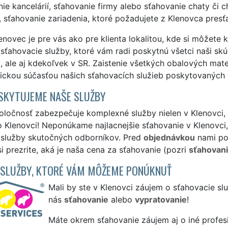
ie kancelárií, sťahovanie firmy alebo sťahovanie chaty č
 sťahovanie zariadenia, ktoré požadujete z Klenovca pres
novec je pre vás ako pre klienta lokalitou, kde si môžete
 sťahovacie služby, ktoré vám radi poskytnú všetci naši skús
, ale aj kdekoľvek v SR. Zaistenie všetkých obalových mat
ickou súčasťou našich sťahovacích služieb poskytovaných 
SKYTUJEME NAŠE SLUŽBY
ločnosť zabezpečuje komplexné služby nielen v Klenovci, a
 Klenovci! Neponúkame najlacnejšie sťahovanie v Klenovci,
é služby skutočných odborníkov. Pred
objednávkou
nami po
si prezrite, aká je naša cena za sťahovanie (pozri
sťahovani
 SLUŽBY, KTORÉ VÁM MÔŽEME PONÚKNUŤ
Mali by ste v Klenovci záujem o sťahovacie sl
nás
sťahovanie
alebo
vypratovanie
!
Máte okrem sťahovanie záujem aj o iné profes