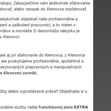
i chalupy. Zabezpečíme vám akékoľvek sťahovanie
ťahovať, alebo naopak do Klenovca nasťahovať.
 kedykoľvek objednať naše profesionálne a
ení a zaškolení pracovníci, a to nielen v
eriálov a montáže či demontáže nábytku je
v Klenovci.
le aj pri sťahovanie do Klenovca, z Klenovca
 ale poskytujeme profesionálne, spoľahlivé a
skytovaných prepravných a manipulačných
e Klenovec cenník
).
užby alebo vypratávacie práce? Objednajte si u
ionálne služby našej
franchisovej siete
EXTRA