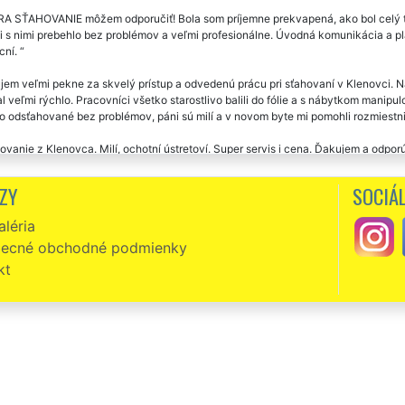
A SŤAHOVANIE môžem odporučiť! Bola som príjemne prekvapená, ako bol celý te
 s nimi prebehlo bez problémov a veľmi profesionálne. Úvodná komunikácia a plán
cní.
em veľmi pekne za skvelý prístup a odvedenú prácu pri sťahovaní v Klenovci. 
l veľmi rýchlo. Pracovníci všetko starostlivo balili do fólie a s nábytkom manip
o odsťahované bez problémov, páni sú milí a v novom byte mi pomohli rozmiestni
vanie z Klenovca. Milí, ochotní ústretoví. Super servis i cena. Ďakujem a odpo
zni, slušní, milí a veľmi ochotní. Skutočne môžem vrelo odporučiť. Už som v Klen
ZY
SOCIÁL
ŤAHOVANIE. Ich prístup k práci prekonal moje očakávania. Ešte raz vám touto 
léria
ovanie Klenovec -Prešov. Veľká spokojnosť s presťahovaním i cenou. Ďakujem 
ecné obchodné podmienky
át po sebe som využil sťahovacie služby tejto spoločnosti. Skvelý prístup k prá
kt
. Určite odporúčam.
na skúsenosť. Včera nám táto spoločnosť zaisťovala sťahovanie z Prahy do Klen
iť všetkým. Za nás veľká, naozaj veľká pochvala za skvelý priebeh sťahovania.
jem za zabezpečenie a poskytnutie sťahovania z Prahy do Klenovca. Bola som
nia, ale aj špičkovým prístupom, oblečením a vybavením tejto spoločnosti E
pracovníkov.