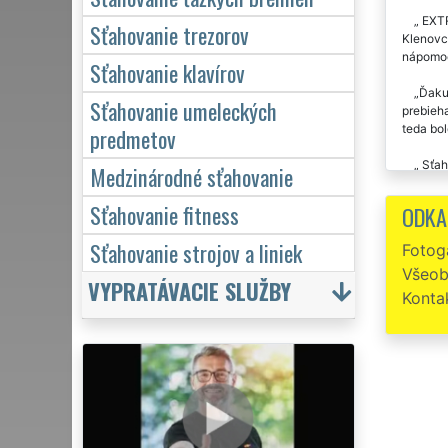
EXTR
Sťahovanie trezorov
Klenovci
nápomo
Sťahovanie klavírov
Ďakuj
Sťahovanie umeleckých
prebieha
teda bol
predmetov
Sťaho
Medzinárodné sťahovanie
Precí
Sťahovanie fitness
ODKA
EXTRA S
Sťahovanie strojov a liniek
Fotoga
Sťah
Všeob
VYPRATÁVACIE SLUŽBY
Trikr
Konta
klientov
Parád
odporuč
Ďaku
sťahova
týchto 