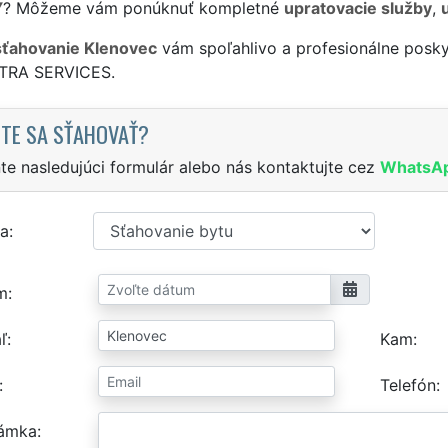
Y
? Môžeme vám ponúknuť kompletné
upratovacie služby
,
sťahovanie Klenovec
vám spoľahlivo a profesionálne posky
XTRA SERVICES.
TE SA SŤAHOVAŤ?
te nasledujúci formulár alebo nás kontaktujte cez
WhatsA
a
m
ľ
Kam
Telefón
ámka