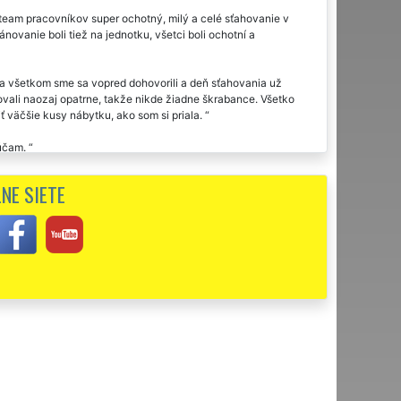
am pracovníkov super ochotný, milý a celé sťahovanie v
ovanie boli tiež na jednotku, všetci boli ochotní a
Na všetkom sme sa vopred dohovorili a deň sťahovania už
ulovali naozaj opatrne, takže nikde žiadne škrabance. Všetko
ť väčšie kusy nábytku, ako som si priala.
rúčam.
ovci využila dvakrát sťahovaciu službu tejto spoločnosti
NE SIETE
cestou ďakujem za sťahovanie.
a odporúčam. Vďaka za vašu ochotu.
ci. Veľká spokojnosť s celým procesom presťahovania pre mojich
ovca. Výborný prístup, plná spoľahlivosť, môžem vrelo
 veľmi milo prekvapená nielen samotným priebehom
XTRA SŤAHOVANIE. Rozhodne odporúčam, a budem odporúčať