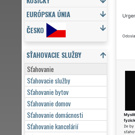
KOŠICKÝ
EURÓPSKA ÚNIA
Urgen
ČESKO
Odosla
SŤAHOVACIE SLUŽBY
Sťahovanie
Sťahovacie služby
Sťahovanie bytov
Sťahovanie domov
Sťahovanie domácnosti
Myslít
fyzic
Sťahovanie kancelárií
že by 
sťaho