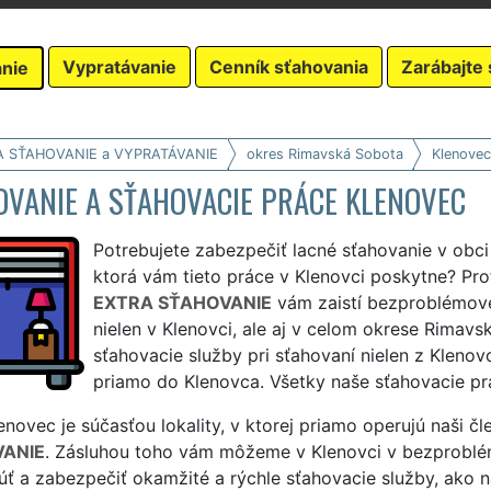
Vypratávanie
Cenník sťahovania
Zarábajte 
nie
A SŤAHOVANIE a VYPRATÁVANIE
okres Rimavská Sobota
Klenovec
OVANIE A SŤAHOVACIE PRÁCE KLENOVEC
Potrebujete zabezpečiť lacné sťahovanie v obci
ktorá vám tieto práce v Klenovci poskytne? Pro
EXTRA SŤAHOVANIE
vám zaistí bezproblémové
nielen v Klenovci, ale aj v celom okrese Rima
sťahovacie služby pri sťahovaní nielen z Klenovc
priamo do Klenovca. Všetky naše sťahovacie prá
novec je súčasťou lokality, v ktorej priamo operujú naši čl
ANIE
. Zásluhou toho vám môžeme v Klenovci v bezproblé
ť a zabezpečiť okamžité a rýchle sťahovacie služby, ako n