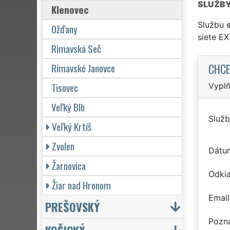
SLUŽB
Klenovec
Službu
Ožďany
siete E
Rimavská Seč
CHCE
Rimavské Janovce
Tisovec
Vyplň
Veľký Blh
Služb
Veľký Krtíš
Zvolen
Dátu
Žarnovica
Odkia
Žiar nad Hronom
Email
PREŠOVSKÝ
Pozn