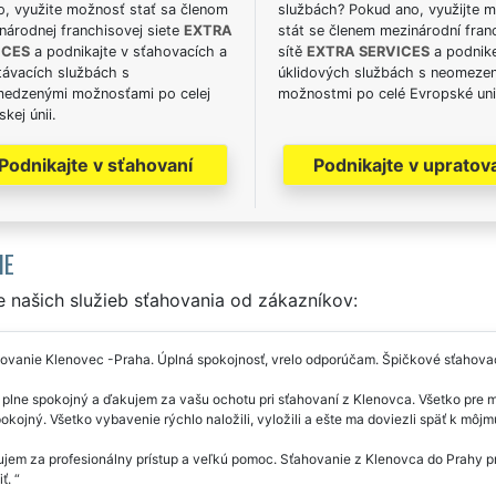
o, využite možnosť stať sa členom
službách? Pokud ano, využijte 
národnej franchisovej siete
EXTRA
stát se členem mezinárodní fran
ICES
a podnikajte v sťahovacích a
sítě
EXTRA SERVICES
a podnike
távacích službách s
úklidových službách s neomeze
edzenými možnosťami po celej
možnostmi po celé Evropské uni
kej únii.
Podnikajte v sťahovaní
Podnikajte v upratov
IE
 našich služieb sťahovania od zákazníkov:
ovanie Klenovec -Praha. Úplná spokojnosť, vrelo odporúčam. Špičkové sťahovac
lne spokojný a ďakujem za vašu ochotu pri sťahovaní z Klenovca. Všetko pre mň
okojný. Všetko vybavenie rýchlo naložili, vyložili a ešte ma doviezli späť k môj
em za profesionálny prístup a veľkú pomoc. Sťahovanie z Klenovca do Prahy pr
iť.