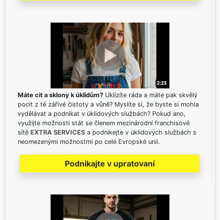
Máte cit a sklony k úklidům?
Uklízíte ráda a máte pak skvělý
pocit z té zářivé čistoty a vůně? Myslíte si, že byste si mohla
vydělávat a podnikat v úklidových službách? Pokud ano,
využijte možnosti stát se členem mezinárodní franchisové
sítě
EXTRA SERVICES
a podnikejte v úklidových službách s
neomezenými možnostmi po celé Evropské unii.
Podnikajte v upratovaní