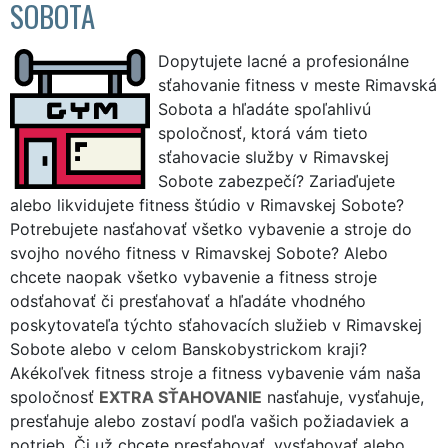
SOBOTA
Dopytujete lacné a profesionálne
sťahovanie fitness v meste Rimavská
Sobota a hľadáte spoľahlivú
spoločnosť, ktorá vám tieto
sťahovacie služby v Rimavskej
Sobote zabezpečí? Zariaďujete
alebo likvidujete fitness štúdio v Rimavskej Sobote?
Potrebujete nasťahovať všetko vybavenie a stroje do
svojho nového fitness v Rimavskej Sobote? Alebo
chcete naopak všetko vybavenie a fitness stroje
odsťahovať či presťahovať a hľadáte vhodného
poskytovateľa týchto sťahovacích služieb v Rimavskej
Sobote alebo v celom Banskobystrickom kraji?
Akékoľvek fitness stroje a fitness vybavenie vám naša
spoločnosť
EXTRA SŤAHOVANIE
nasťahuje, vysťahuje,
presťahuje alebo zostaví podľa vašich požiadaviek a
potrieb. Či už chcete presťahovať, vysťahovať alebo