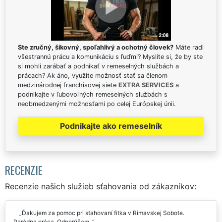
Ste zručný, šikovný, spoľahlivý a ochotný človek?
Máte radi
všestrannú prácu a komunikáciu s ľuďmi? Myslíte si, že by ste
si mohli zarábať a podnikať v remeselných službách a
prácach? Ak áno, využite možnosť stať sa členom
medzinárodnej franchisovej siete
EXTRA SERVICES
a
podnikajte v ľubovoľných remeselných službách s
neobmedzenými možnosťami po celej Európskej únii.
Podnikajte ako remeselník
RECENZIE
Recenzie našich služieb sťahovania od zákazníkov:
Ďakujem za pomoc pri sťahovaní fitka v Rimavskej Sobote.
Parádna práca. Odporúčam.