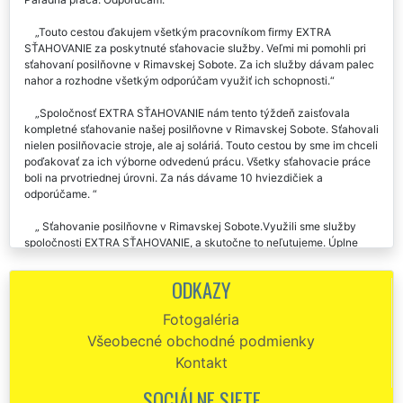
Touto cestou ďakujem všetkým pracovníkom firmy EXTRA
SŤAHOVANIE za poskytnuté sťahovacie služby. Veľmi mi pomohli pri
sťahovaní posilňovne v Rimavskej Sobote. Za ich služby dávam palec
nahor a rozhodne všetkým odporúčam využiť ich schopnosti.
Spoločnosť EXTRA SŤAHOVANIE nám tento týždeň zaisťovala
kompletné sťahovanie našej posilňovne v Rimavskej Sobote. Sťahovali
nielen posilňovacie stroje, ale aj soláriá. Touto cestou by sme im chceli
poďakovať za ich výborne odvedenú prácu. Všetky sťahovacie práce
boli na prvotriednej úrovni. Za nás dávame 10 hviezdičiek a
odporúčame.
Sťahovanie posilňovne v Rimavskej Sobote.Využili sme služby
spoločnosti EXTRA SŤAHOVANIE, a skutočne to neľutujeme. Úplne
super sťahovací servis. Všetci pracovníci boli skutočne skvelí.
ODKAZY
Pracovníci z tejto spoločnosti nám zaisťovali kompletný sťahovací
servis pri sťahovaní nášho fitness centra v Rimavskej Sobote. Nie je čo
Fotogaléria
vytknúť. Nielenže sa postarali o kompletnú montáž všetkých
Všeobecné obchodné podmienky
posilňovacích strojov, ale zaistili nám aj kompletné upratovacie služby
týchto strojov. Ich podnikateľské schopnosti sú excelentné. Určite aj
Kontakt
do budúcna kedykoľvek využijeme ich sťahovacie služby.
Odporúčame.
SOCIÁLNE SIETE