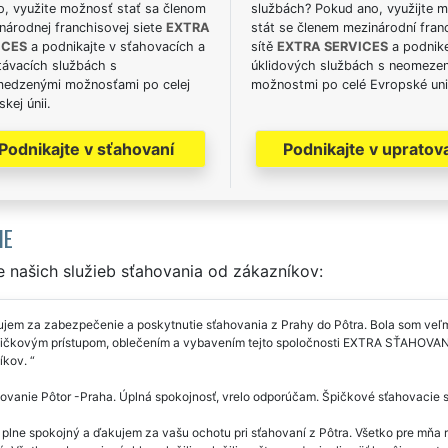
o, využite možnosť stať sa členom
službách? Pokud ano, využijte 
národnej franchisovej siete
EXTRA
stát se členem mezinárodní fran
ICES
a podnikajte v sťahovacích a
sítě
EXTRA SERVICES
a podnike
távacích službách s
úklidových službách s neomeze
edzenými možnosťami po celej
možnostmi po celé Evropské uni
kej únii.
Podnikajte v sťahovaní
Podnikajte v upratov
IE
 našich služieb sťahovania od zákazníkov:
jem za zabezpečenie a poskytnutie sťahovania z Prahy do Pôtra. Bola som veľ
špičkovým prístupom, oblečením a vybavením tejto spoločnosti EXTRA SŤAHOVA
íkov.
vanie Pôtor -Praha. Úplná spokojnosť, vrelo odporúčam. Špičkové sťahovacie s
lne spokojný a ďakujem za vašu ochotu pri sťahovaní z Pôtra. Všetko pre mňa rý