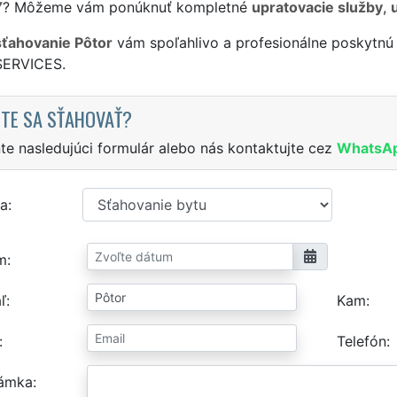
Y
? Môžeme vám ponúknuť kompletné
upratovacie služby
,
sťahovanie Pôtor
vám spoľahlivo a profesionálne poskytnú 
SERVICES.
TE SA SŤAHOVAŤ?
te nasledujúci formulár alebo nás kontaktujte cez
WhatsA
a
m
ľ
Kam
Telefón
ámka