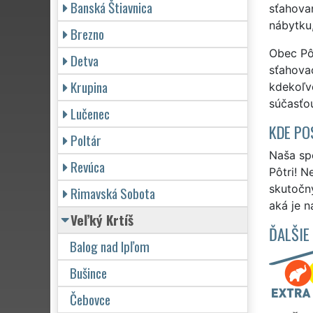
Banská Štiavnica
sťahovan
nábytku,
Brezno
Obec Pôt
Detva
sťahovac
Krupina
kdekoľv
súčasťou
Lučenec
KDE PO
Poltár
Naša spo
Revúca
Pôtri! N
skutočn
Rimavská Sobota
aká je n
Veľký Krtíš
ĎALŠIE
Balog nad Ipľom
Bušince
Čebovce