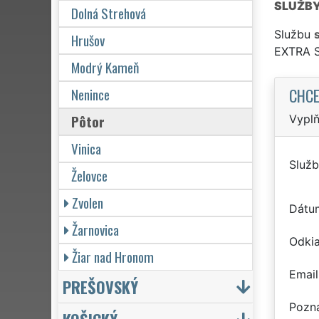
SLUŽB
Dolná Strehová
Službu
Hrušov
EXTRA 
Modrý Kameň
CHCE
Nenince
Pôtor
Vyplň
Vinica
Služb
Želovce
Zvolen
Dátu
Žarnovica
Odkia
Žiar nad Hronom
Email
PREŠOVSKÝ
Pozn