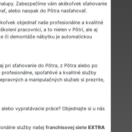
i chalupy. Zabezpečíme vám akékoľvek sťahovanie
vať, alebo naopak do Pôtra nasťahovať.
ykoľvek objednať naše profesionálne a kvalitné
olení pracovníci, a to nielen v Pôtri, ale aj
že či demontáže nábytku je automatickou
j pri sťahovanie do Pôtra, z Pôtra alebo po
profesionálne, spoľahlivé a kvalitné služby
pravných a manipulačných služieb si prezrite,
y alebo vypratávacie práce? Objednajte si u nás
ionálne služby našej
franchisovej siete
EXTRA