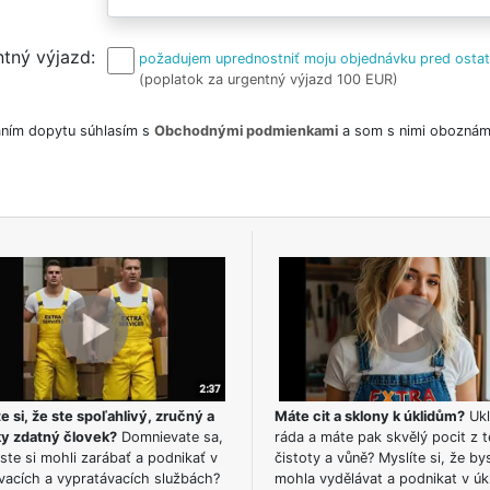
tný výjazd
požadujem uprednostniť moju objednávku pred osta
(poplatok za urgentný výjazd 100 EUR)
ním dopytu súhlasím s
Obchodnými podmienkami
a som s nimi oboznám
e si, že ste spoľahlivý, zručný a
Máte cit a sklony k úklidům?
Ukl
ky zdatný človek?
Domnievate sa,
ráda a máte pak skvělý pocit z t
ste si mohli zarábať a podnikať v
čistoty a vůně? Myslíte si, že by
vacích a vypratávacích službách?
mohla vydělávat a podnikat v úk