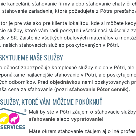
ie kancelárií, sťahovanie firmy alebo sťahovanie chaty č
 sťahovanie zariadenia, ktoré požadujete z Pôtra presťaho
or je pre vás ako pre klienta lokalitou, kde si môžete ked
ie služby, ktoré vám radi poskytnú všetci naši skúsení a zašk
ek v SR. Zaistenie všetkých obalových materiálov a montá
 našich sťahovacích služieb poskytovaných v Pôtri.
SKYTUJEME NAŠE SLUŽBY
ločnosť zabezpečuje komplexné služby nielen v Pôtri, ale a
eponúkame najlacnejšie sťahovanie v Pôtri, ale poskytujeme 
ých odborníkov. Pred
objednávkou
nami poskytovaných pre
aša cena za sťahovanie (pozri
sťahovanie Pôtor cenník
).
 SLUŽBY, KTORÉ VÁM MÔŽEME PONÚKNUŤ
Mali by ste v Pôtri záujem o sťahovacie služb
sťahovanie
alebo
vypratovanie
!
Máte okrem sťahovanie záujem aj o iné profes