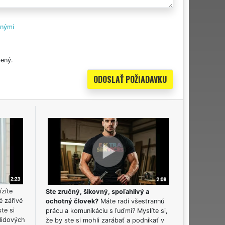
tnými
ený.
ízíte
Ste zručný, šikovný, spoľahlivý a
é zářivé
ochotný človek?
Máte radi všestrannú
ste si
prácu a komunikáciu s ľuďmi? Myslíte si,
lidových
že by ste si mohli zarábať a podnikať v