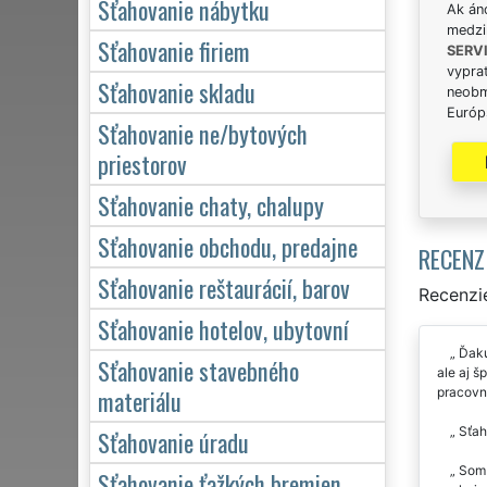
Sťahovanie nábytku
Ak án
medzi
Sťahovanie firiem
SERV
vypra
Sťahovanie skladu
neobm
Európs
Sťahovanie ne/bytových
priestorov
Sťahovanie chaty, chalupy
Sťahovanie obchodu, predajne
RECENZ
Sťahovanie reštaurácií, barov
Recenzie
Sťahovanie hotelov, ubytovní
Ďaku
Sťahovanie stavebného
ale aj 
materiálu
pracovn
Sťaho
Sťahovanie úradu
Som p
Sťahovanie ťažkých bremien