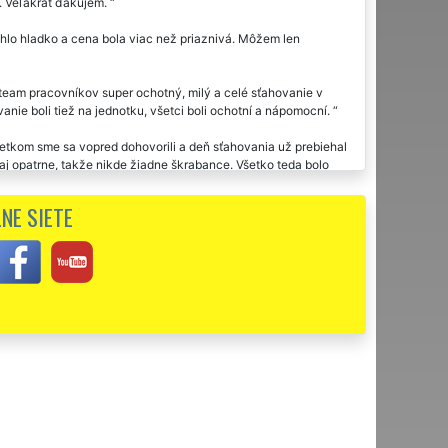
u. Veľakrát ďakujem.
hlo hladko a cena bola viac než priaznivá. Môžem len
am pracovníkov super ochotný, milý a celé sťahovanie v
nie boli tiež na jednotku, všetci boli ochotní a nápomocní.
šetkom sme sa vopred dohovorili a deň sťahovania už prebiehal
ozaj opatrne, takže nikde žiadne škrabance. Všetko teda bolo
usy nábytku, ako som si priala.
NE SIETE
m.
i využila dvakrát sťahovaciu službu tejto spoločnosti EXTRA
ďakujem za sťahovanie.
mi pracovití, absolútne spoľahliví. Skutočne je poznať, že ide
dporúčam. Vďaka za vašu ochotu.
ci. Veľká spokojnosť s celým procesom presťahovania pre mojich