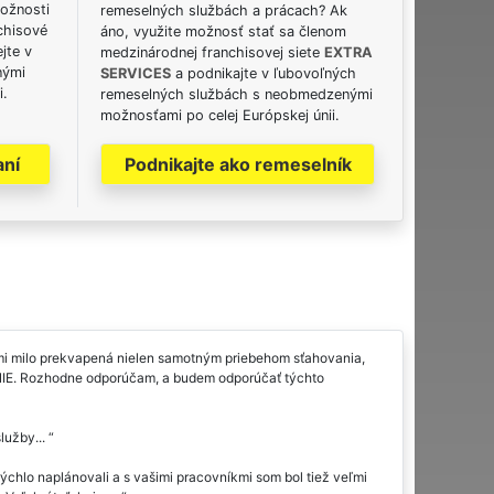
možnosti
remeselných službách a prácach? Ak
chisové
áno, využite možnosť stať sa členom
jte v
medzinárodnej franchisovej siete
EXTRA
nými
SERVICES
a podnikajte v ľubovoľných
i.
remeselných službách s neobmedzenými
možnosťami po celej Európskej únii.
aní
Podnikajte ako remeselník
mi milo prekvapená nielen samotným priebehom sťahovania,
NIE. Rozhodne odporúčam, a budem odporúčať týchto
lužby...
chlo naplánovali a s vašimi pracovníkmi som bol tiež veľmi