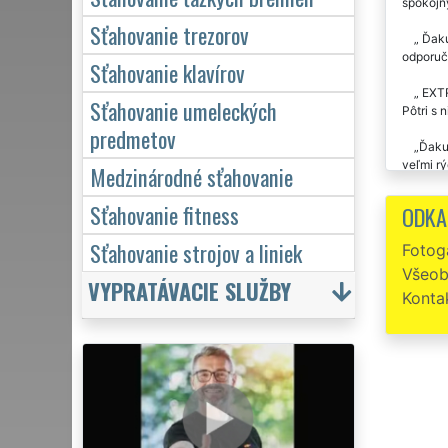
spokojný
Sťahovanie trezorov
Ďakuj
odporuč
Sťahovanie klavírov
EXTR
Sťahovanie umeleckých
Pôtri s 
predmetov
Ďakuj
veľmi rý
Medzinárodné sťahovanie
odsťahov
Sťahovanie fitness
ODKA
Sťaho
Sťahovanie strojov a liniek
Fotoga
Precí
Všeob
SŤAHOVA
VYPRATÁVACIE SLUŽBY
Konta
Už dv
o praco
Sťah
Trikr
klientov