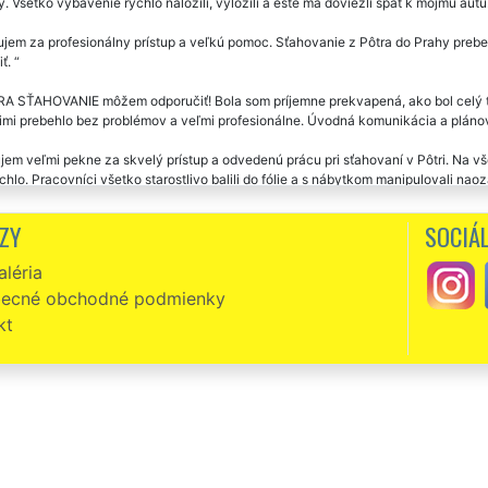
. Všetko vybavenie rýchlo naložili, vyložili a ešte ma doviezli späť k môjmu aut
em za profesionálny prístup a veľkú pomoc. Sťahovanie z Pôtra do Prahy prebe
iť.
A SŤAHOVANIE môžem odporučiť! Bola som príjemne prekvapená, ako bol celý te
nimi prebehlo bez problémov a veľmi profesionálne. Úvodná komunikácia a plánova
em veľmi pekne za skvelý prístup a odvedenú prácu pri sťahovaní v Pôtri. Na v
chlo. Pracovníci všetko starostlivo balili do fólie a s nábytkom manipulovali na
ané bez problémov, páni sú milí a v novom byte mi pomohli rozmiestniť väčšie k
ZY
SOCIÁL
vanie z Pôtra. Milí, ochotní ústretoví. Super servis i cena. Ďakujem a odporúča
léria
zni, slušní, milí a veľmi ochotní. Skutočne môžem vrelo odporučiť. Už som v Pôtr
ecné obchodné podmienky
NIE. Ich prístup k práci prekonal moje očakávania. Ešte raz vám touto cestou 
kt
akrát som sa sťahovala s touto spoločnosťou. Vždy plná spokojnosť. Ochotní, veľ
vníkov profesionálov. Jednoznačne odporúčam.
ovanie Pôtor -Prešov. Veľká spokojnosť s presťahovaním i cenou. Ďakujem a o
át po sebe som využil sťahovacie služby tejto spoločnosti. Skvelý prístup k prá
. Určite odporúčam.