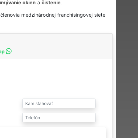
umývanie okien
a
čistenie
.
členovia medzinárodnej franchisingovej siete
pp