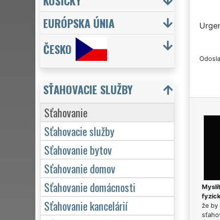
KOŠICKÝ
EURÓPSKA ÚNIA
Urgen
ČESKO
Odosla
SŤAHOVACIE SLUŽBY
Sťahovanie
Sťahovacie služby
Sťahovanie bytov
Sťahovanie domov
Sťahovanie domácnosti
Myslít
fyzic
Sťahovanie kancelárií
že by 
sťaho