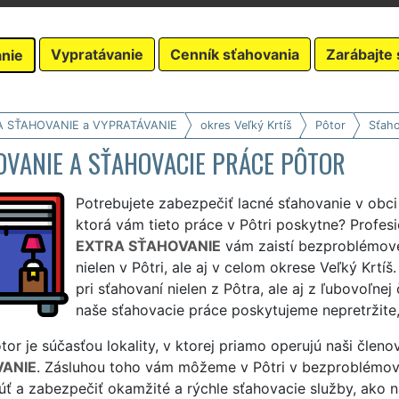
Vypratávanie
Cenník sťahovania
Zarábajte 
nie
A SŤAHOVANIE a VYPRATÁVANIE
okres Veľký Krtíš
Pôtor
Sťaho
OVANIE A SŤAHOVACIE PRÁCE PÔTOR
Potrebujete zabezpečiť lacné sťahovanie v obci 
ktorá vám tieto práce v Pôtri poskytne? Profes
EXTRA SŤAHOVANIE
vám zaistí bezproblémové
nielen v Pôtri, ale aj v celom okrese Veľký Kr
pri sťahovaní nielen z Pôtra, ale aj z ľubovoľne
naše sťahovacie práce poskytujeme nepretržite,
or je súčasťou lokality, v ktorej priamo operujú naši členov
ANIE
. Zásluhou toho vám môžeme v Pôtri v bezproblémove
ť a zabezpečiť okamžité a rýchle sťahovacie služby, ako n