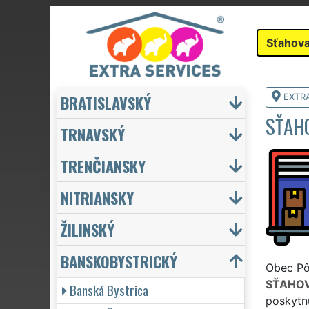
Sťahova
BRATISLAVSKÝ
EXTR
SŤAH
TRNAVSKÝ
TRENČIANSKY
NITRIANSKY
ŽILINSKÝ
BANSKOBYSTRICKÝ
Obec Pôt
SŤAHOV
Banská Bystrica
poskytnú