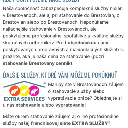
Naša spoločnosť zabezpečuje komplexné služby nielen
v Brestovanoch, ale aj pri sťahovanie do Brestovian, z
Brestovian alebo po Brestovanoch! Neponúkame
najlacnejšie sťahovanie v Brestovanoch, ale
poskytujeme profesionálne, spoľahlivé a kvalitné služby
skutočných odborníkov. Pred
objednávkou
nami
poskytovaných prepravných a manipulačných služieb si
prezrite, aká je naša cena za sťahovanie (pozri
sťahovanie Brestovany cenník
).
ĎALŠIE SLUŽBY, KTORÉ VÁM MÔŽEME PONÚKNUŤ
Mali by ste v Brestovanoch záujem
o sťahovacie služby alebo
vypratávacie práce? Objednajte si
u nás
sťahovanie
alebo
vypratovanie
!
Máte okrem sťahovanie záujem aj o iné profesionálne
služby našej
franchisovej siete
EXTRA SLUŽBY
?