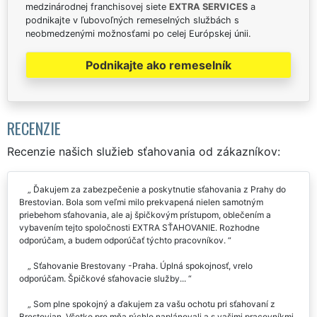
medzinárodnej franchisovej siete
EXTRA SERVICES
a
podnikajte v ľubovoľných remeselných službách s
neobmedzenými možnosťami po celej Európskej únii.
Podnikajte ako remeselník
RECENZIE
Recenzie našich služieb sťahovania od zákazníkov:
Ďakujem za zabezpečenie a poskytnutie sťahovania z Prahy do
Brestovian. Bola som veľmi milo prekvapená nielen samotným
priebehom sťahovania, ale aj špičkovým prístupom, oblečením a
vybavením tejto spoločnosti EXTRA SŤAHOVANIE. Rozhodne
odporúčam, a budem odporúčať týchto pracovníkov.
Sťahovanie Brestovany -Praha. Úplná spokojnosť, vrelo
odporúčam. Špičkové sťahovacie služby...
Som plne spokojný a ďakujem za vašu ochotu pri sťahovaní z
Brestovian. Všetko pre mňa rýchlo naplánovali a s vašimi pracovníkmi