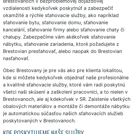
Brestovanoch v bezproblémovej dojazdovej
vzdialenosti kedykoľvek poskytnúť a zabezpečiť
okamžité a rýchle sťahovacie služby, ako napríklad
sťahovanie bytu, sťahovanie domu, sťahovanie
kancelárií, sťahovanie firmy alebo sťahovanie chaty či
chalupy. Zabezpečíme vám akékoľvek sťahovanie
nábytku, sťahovanie zariadenia, ktoré požadujete z
Brestovian presťahovať, alebo naopak do Brestovian
nasťahovať.
Obec Brestovany je pre vás ako pre klienta lokalitou,
kde si môžete kedykoľvek objednať naše profesionálne
a kvalitné sťahovacie služby, ktoré vám radi poskytnú
všetci naši skúsení a zaškolení pracovníci, a to nielen v
Brestovanoch, ale aj kdekoľvek v SR. Zaistenie všetkých
obalových materiálov a montáže či demontáže nábytku
je automatickou súčasťou našich sťahovacích služieb
poskytovaných v Brestovanoch.
KDE POSKYTUJEME NAŠE SLUŽBY