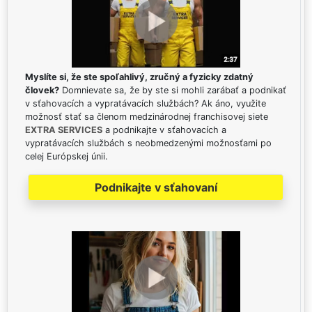
Myslíte si, že ste spoľahlivý, zručný a fyzicky zdatný
človek?
Domnievate sa, že by ste si mohli zarábať a podnikať
v sťahovacích a vypratávacích službách? Ak áno, využite
možnosť stať sa členom medzinárodnej franchisovej siete
EXTRA SERVICES
a podnikajte v sťahovacích a
vypratávacích službách s neobmedzenými možnosťami po
celej Európskej únii.
Podnikajte v sťahovaní