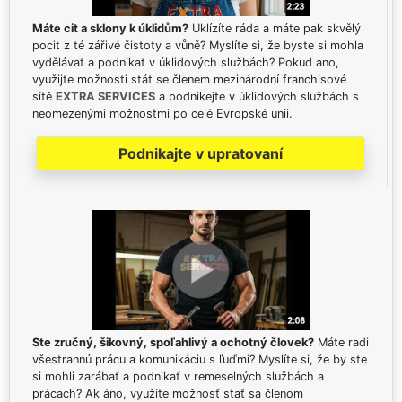
Máte cit a sklony k úklidům?
Uklízíte ráda a máte pak skvělý
pocit z té zářivé čistoty a vůně? Myslíte si, že byste si mohla
vydělávat a podnikat v úklidových službách? Pokud ano,
využijte možnosti stát se členem mezinárodní franchisové
sítě
EXTRA SERVICES
a podnikejte v úklidových službách s
neomezenými možnostmi po celé Evropské unii.
Podnikajte v upratovaní
Ste zručný, šikovný, spoľahlivý a ochotný človek?
Máte radi
všestrannú prácu a komunikáciu s ľuďmi? Myslíte si, že by ste
si mohli zarábať a podnikať v remeselných službách a
prácach? Ak áno, využite možnosť stať sa členom