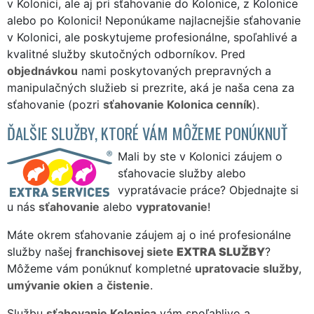
v Kolonici, ale aj pri sťahovanie do Kolonice, z Kolonice
alebo po Kolonici! Neponúkame najlacnejšie sťahovanie
v Kolonici, ale poskytujeme profesionálne, spoľahlivé a
kvalitné služby skutočných odborníkov. Pred
objednávkou
nami poskytovaných prepravných a
manipulačných služieb si prezrite, aká je naša cena za
sťahovanie (pozri
sťahovanie Kolonica cenník
).
ĎALŠIE SLUŽBY, KTORÉ VÁM MÔŽEME PONÚKNUŤ
Mali by ste v Kolonici záujem o
sťahovacie služby alebo
vypratávacie práce? Objednajte si
u nás
sťahovanie
alebo
vypratovanie
!
Máte okrem sťahovanie záujem aj o iné profesionálne
služby našej
franchisovej siete
EXTRA SLUŽBY
?
Môžeme vám ponúknuť kompletné
upratovacie služby
,
umývanie okien
a
čistenie
.
Službu
sťahovanie Kolonica
vám spoľahlivo a