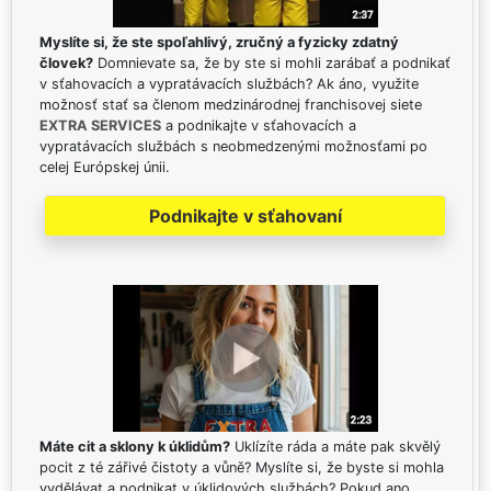
Myslíte si, že ste spoľahlivý, zručný a fyzicky zdatný
človek?
Domnievate sa, že by ste si mohli zarábať a podnikať
v sťahovacích a vypratávacích službách? Ak áno, využite
možnosť stať sa členom medzinárodnej franchisovej siete
EXTRA SERVICES
a podnikajte v sťahovacích a
vypratávacích službách s neobmedzenými možnosťami po
celej Európskej únii.
Podnikajte v sťahovaní
Máte cit a sklony k úklidům?
Uklízíte ráda a máte pak skvělý
pocit z té zářivé čistoty a vůně? Myslíte si, že byste si mohla
vydělávat a podnikat v úklidových službách? Pokud ano,