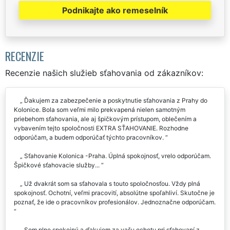
Podnikajte ako remeselník
RECENZIE
Recenzie našich služieb sťahovania od zákazníkov:
Ďakujem za zabezpečenie a poskytnutie sťahovania z Prahy do
Kolonice. Bola som veľmi milo prekvapená nielen samotným
priebehom sťahovania, ale aj špičkovým prístupom, oblečením a
vybavením tejto spoločnosti EXTRA SŤAHOVANIE. Rozhodne
odporúčam, a budem odporúčať týchto pracovníkov.
Sťahovanie Kolonica -Praha. Úplná spokojnosť, vrelo odporúčam.
Špičkové sťahovacie služby...
Už dvakrát som sa sťahovala s touto spoločnosťou. Vždy plná
spokojnosť. Ochotní, veľmi pracovití, absolútne spoľahliví. Skutočne je
poznať, že ide o pracovníkov profesionálov. Jednoznačne odporúčam.
Som plne spokojný a ďakujem za vašu ochotu pri sťahovaní z