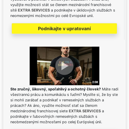
využijte možnosti stát se členem mezinárodní franchisové
sítě
EXTRA SERVICES
a podnikejte v úklidových službách s
neomezenými možnostmi po celé Evropské unii.
Podnikajte v upratovaní
Ste zručný, šikovný, spoľahlivý a ochotný človek?
Máte radi
všestrannú prácu a komunikáciu s ľuďmi? Myslíte si, že by ste
si mohli zarábať a podnikať v remeselných službách a
prácach? Ak áno, využite možnosť stať sa členom
medzinárodnej franchisovej siete
EXTRA SERVICES
a
podnikajte v ľubovoľných remeselných službách s
neobmedzenými možnosťami po celej Európskej únii.