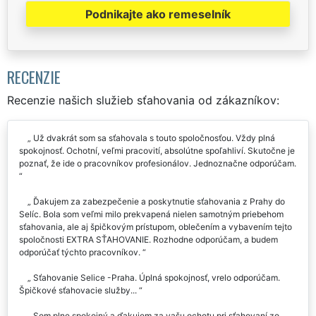
Podnikajte ako remeselník
RECENZIE
Recenzie našich služieb sťahovania od zákazníkov:
Už dvakrát som sa sťahovala s touto spoločnosťou. Vždy plná
spokojnosť. Ochotní, veľmi pracovití, absolútne spoľahliví. Skutočne je
poznať, že ide o pracovníkov profesionálov. Jednoznačne odporúčam.
Ďakujem za zabezpečenie a poskytnutie sťahovania z Prahy do
Selíc. Bola som veľmi milo prekvapená nielen samotným priebehom
sťahovania, ale aj špičkovým prístupom, oblečením a vybavením tejto
spoločnosti EXTRA SŤAHOVANIE. Rozhodne odporúčam, a budem
odporúčať týchto pracovníkov.
Sťahovanie Selice -Praha. Úplná spokojnosť, vrelo odporúčam.
Špičkové sťahovacie služby...
Som plne spokojný a ďakujem za vašu ochotu pri sťahovaní zo