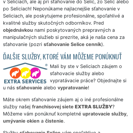
v Seliciach, ale aj pri sťahovanie do Selíc, zo Selíc alebo
po Seliciach! Neponúkame najlacnejšie sťahovanie v
Seliciach, ale poskytujeme profesionálne, spoľahlivé a
kvalitné služby skutočných odborníkov. Pred
objednávkou
nami poskytovaných prepravných a
manipulačných služieb si prezrite, aká je naša cena za
sťahovanie (pozri
sťahovanie Selice cenník
).
ĎALŠIE SLUŽBY, KTORÉ VÁM MÔŽEME PONÚKNUŤ
Mali by ste v Seliciach záujem o
sťahovacie služby alebo
vypratávacie práce? Objednajte si
u nás
sťahovanie
alebo
vypratovanie
!
Máte okrem sťahovanie záujem aj o iné profesionálne
služby našej
franchisovej siete
EXTRA SLUŽBY
?
Môžeme vám ponúknuť kompletné
upratovacie služby
,
umývanie okien
a
čistenie
.
Službu
sťahovanie Selice
vám spoľahlivo a