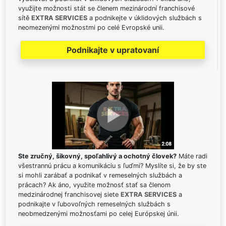
využijte možnosti stát se členem mezinárodní franchisové
sítě
EXTRA SERVICES
a podnikejte v úklidových službách s
neomezenými možnostmi po celé Evropské unii.
Podnikajte v upratovaní
Ste zručný, šikovný, spoľahlivý a ochotný človek?
Máte radi
všestrannú prácu a komunikáciu s ľuďmi? Myslíte si, že by ste
si mohli zarábať a podnikať v remeselných službách a
prácach? Ak áno, využite možnosť stať sa členom
medzinárodnej franchisovej siete
EXTRA SERVICES
a
podnikajte v ľubovoľných remeselných službách s
neobmedzenými možnosťami po celej Európskej únii.