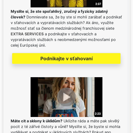
Myslíte si, že ste spoľahlivý, zručný a fyzicky zdatný
človek?
Domnievate sa, že by ste si mohli zarábať a podnikať
v sťahovacích a vypratávacích službách? Ak áno, využite
možnosť stať sa členom medzinárodnej franchisovej siete
EXTRA SERVICES
a podnikajte v sťahovacích a
vypratávacích službách s neobmedzenými možnosťami po
celej Európskej únii.
Podnikajte v sťahovaní
Máte cit a sklony k úklidům?
Uklízíte ráda a máte pak skvělý
pocit z té zářivé čistoty a vůně? Myslíte si, že byste si mohla
vydělávat a podnikat v úklidových službách? Pokud ano,