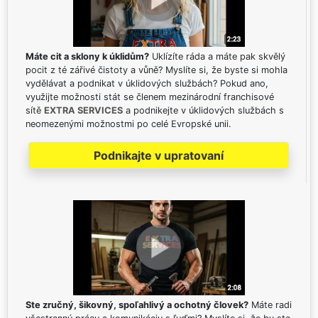
Máte cit a sklony k úklidům?
Uklízíte ráda a máte pak skvělý
pocit z té zářivé čistoty a vůně? Myslíte si, že byste si mohla
vydělávat a podnikat v úklidových službách? Pokud ano,
využijte možnosti stát se členem mezinárodní franchisové
sítě
EXTRA SERVICES
a podnikejte v úklidových službách s
neomezenými možnostmi po celé Evropské unii.
Podnikajte v upratovaní
Ste zručný, šikovný, spoľahlivý a ochotný človek?
Máte radi