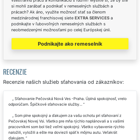
všestrannú prácu a komunikáciu s ľuďmi? Myslíte si, že by ste
si mohli zarábať a podnikať v remeselných službách a
prácach? Ak áno, využite možnosť stať sa členom
medzinárodnej franchisovej siete
EXTRA SERVICES
a
podnikajte v ľubovoľných remeselných službách s
neobmedzenými možnosťami po celej Európskej únii.
Podnikajte ako remeselník
RECENZIE
Recenzie našich služieb sťahovania od zákazníkov:
Sťahovanie Pečovská Nová Ves -Praha. Úplná spokojnosť, vrelo
odporúčam. Špičkové sťahovacie služby...
Som plne spokojný a ďakujem za vašu ochotu pri sťahovaní z
Pečovskej Novej Vsi. Všetko pre mňa rýchlo naplánovali a s vašimi
pracovníkmi som bol tiež veľmi spokojný. Všetko vybavenie rýchlo
naložili, vyložili a ešte ma doviezli späť k môjmu autu. Veľakrát
ďakujem.