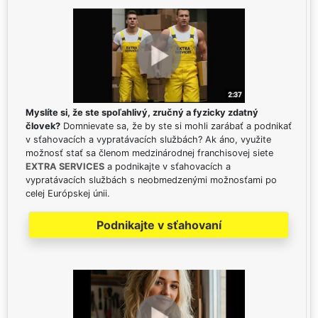
Myslíte si, že ste spoľahlivý, zručný a fyzicky zdatný
človek?
Domnievate sa, že by ste si mohli zarábať a podnikať
v sťahovacích a vypratávacích službách? Ak áno, využite
možnosť stať sa členom medzinárodnej franchisovej siete
EXTRA SERVICES
a podnikajte v sťahovacích a
vypratávacích službách s neobmedzenými možnosťami po
celej Európskej únii.
Podnikajte v sťahovaní