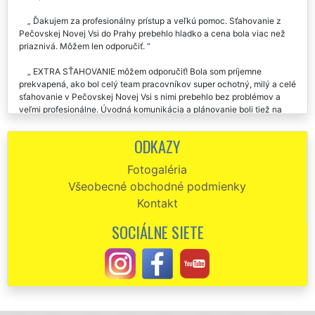
Ďakujem za profesionálny prístup a veľkú pomoc. Sťahovanie z
Pečovskej Novej Vsi do Prahy prebehlo hladko a cena bola viac než
priaznivá. Môžem len odporučiť.
EXTRA SŤAHOVANIE môžem odporučiť! Bola som príjemne
prekvapená, ako bol celý team pracovníkov super ochotný, milý a celé
sťahovanie v Pečovskej Novej Vsi s nimi prebehlo bez problémov a
veľmi profesionálne. Úvodná komunikácia a plánovanie boli tiež na
jednotku, všetci boli ochotní a nápomocní.
ODKAZY
Ďakujem veľmi pekne za skvelý prístup a odvedenú prácu pri
sťahovaní v Pečovskej Novej Vsi. Na všetkom sme sa vopred
Fotogaléria
dohovorili a deň sťahovania už prebiehal veľmi rýchlo. Pracovníci
Všeobecné obchodné podmienky
všetko starostlivo balili do fólie a s nábytkom manipulovali naozaj
opatrne, takže nikde žiadne škrabance. Všetko teda bolo odsťahované
Kontakt
bez problémov, páni sú milí a v novom byte mi pomohli rozmiestniť
väčšie kusy nábytku, ako som si priala.
SOCIÁLNE SIETE
Sťahovanie z Pečovskej Novej Vsi. Milí, ochotní ústretoví. Super
servis i cena. Ďakujem a odporúčam.
Precízni, slušní, milí a veľmi ochotní. Skutočne môžem vrelo
odporučiť. Už som v Pečovskej Novej Vsi využila dvakrát sťahovaciu
službu tejto spoločnosti EXTRA SŤAHOVANIE. Ich prístup k práci