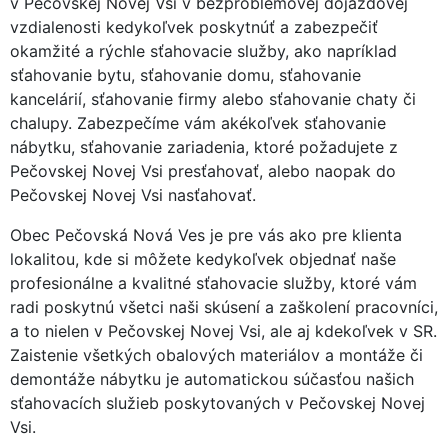
v Pečovskej Novej Vsi v bezproblémovej dojazdovej
vzdialenosti kedykoľvek poskytnúť a zabezpečiť
okamžité a rýchle sťahovacie služby, ako napríklad
sťahovanie bytu, sťahovanie domu, sťahovanie
kancelárií, sťahovanie firmy alebo sťahovanie chaty či
chalupy. Zabezpečíme vám akékoľvek sťahovanie
nábytku, sťahovanie zariadenia, ktoré požadujete z
Pečovskej Novej Vsi presťahovať, alebo naopak do
Pečovskej Novej Vsi nasťahovať.
Obec Pečovská Nová Ves je pre vás ako pre klienta
lokalitou, kde si môžete kedykoľvek objednať naše
profesionálne a kvalitné sťahovacie služby, ktoré vám
radi poskytnú všetci naši skúsení a zaškolení pracovníci,
a to nielen v Pečovskej Novej Vsi, ale aj kdekoľvek v SR.
Zaistenie všetkých obalových materiálov a montáže či
demontáže nábytku je automatickou súčasťou našich
sťahovacích služieb poskytovaných v Pečovskej Novej
Vsi.