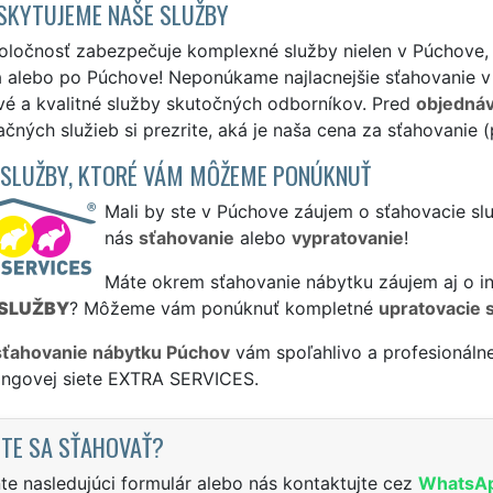
SKYTUJEME NAŠE SLUŽBY
oločnosť zabezpečuje komplexné služby nielen v Púchove, a
 alebo po Púchove! Neponúkame najlacnejšie sťahovanie v 
vé a kvalitné služby skutočných odborníkov. Pred
objedná
čných služieb si prezrite, aká je naša cena za sťahovanie 
 SLUŽBY, KTORÉ VÁM MÔŽEME PONÚKNUŤ
Mali by ste v Púchove záujem o sťahovacie slu
nás
sťahovanie
alebo
vypratovanie
!
Máte okrem sťahovanie nábytku záujem aj o in
SLUŽBY
? Môžeme vám ponúknuť kompletné
upratovacie 
sťahovanie nábytku Púchov
vám spoľahlivo a profesionáln
singovej siete EXTRA SERVICES.
TE SA SŤAHOVAŤ?
te nasledujúci formulár alebo nás kontaktujte cez
WhatsA