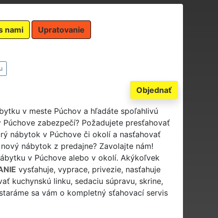
s nami
Upratovanie
u
Objednať
ábytku v meste Púchov a hľadáte spoľahlivú
 v Púchove zabezpečí? Požadujete presťahovať
rý nábytok v Púchove či okolí a nasťahovať
 nový nábytok z predajne? Zavolajte nám!
nábytku v Púchove alebo v okolí. Akýkoľvek
ANIE
vysťahuje, vyprace, privezie, nasťahuje
ať kuchynskú linku, sedaciu súpravu, skrine,
 postaráme sa vám o kompletný sťahovací servis