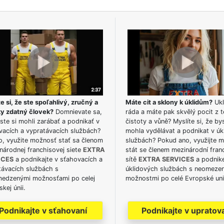
e si, že ste spoľahlivý, zručný a
Máte cit a sklony k úklidům?
Ukl
ky zdatný človek?
Domnievate sa,
ráda a máte pak skvělý pocit z t
ste si mohli zarábať a podnikať v
čistoty a vůně? Myslíte si, že by
vacích a vypratávacích službách?
mohla vydělávat a podnikat v úk
o, využite možnosť stať sa členom
službách? Pokud ano, využijte 
národnej franchisovej siete
EXTRA
stát se členem mezinárodní fran
ICES
a podnikajte v sťahovacích a
sítě
EXTRA SERVICES
a podnike
távacích službách s
úklidových službách s neomeze
edzenými možnosťami po celej
možnostmi po celé Evropské uni
kej únii.
Podnikajte v sťahovaní
Podnikajte v upratov