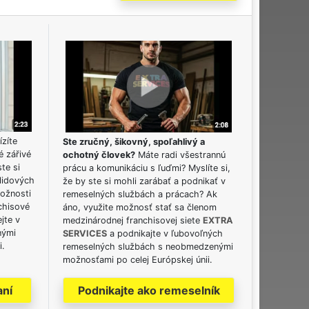
ízíte
Ste zručný, šikovný, spoľahlivý a
é zářivé
ochotný človek?
Máte radi všestrannú
ste si
prácu a komunikáciu s ľuďmi? Myslíte si,
lidových
že by ste si mohli zarábať a podnikať v
možnosti
remeselných službách a prácach? Ak
chisové
áno, využite možnosť stať sa členom
jte v
medzinárodnej franchisovej siete
EXTRA
nými
SERVICES
a podnikajte v ľubovoľných
i.
remeselných službách s neobmedzenými
možnosťami po celej Európskej únii.
aní
Podnikajte ako remeselník