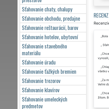
Sťahovanie chaty, chalupy
RECENZ
Sťahovanie obchodu, predajne
Recenzie
Sťahovanie reštaurácií, barov
Sťahovanie hotelov, ubytovní
Bola
Sťahovanie stavebného
Sťaho
materiálu
Chce
vynosili
Sťahovanie úradu
Chlap
Sťahovanie ťažkých bremien
všetko v
Sťahovanie trezorov
Za mň
Veľmi ď
Sťahovanie klavírov
Chcel
Sťahovanie umeleckých
žltom. B
predmetov