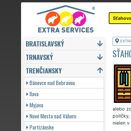
Sťahova
BRATISLAVSKÝ
EXTR
SŤAH
TRNAVSKÝ
TRENČIANSKY
Bánovce nad Bebravou
Ilava
Myjava
alebo zo
Nové Mesto nad Váhom
poličky,
nielen v
Partizánske