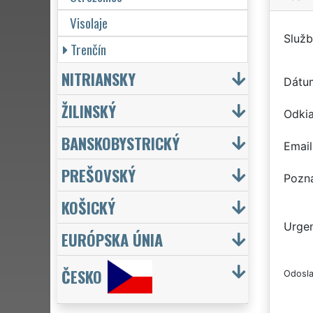
Visolaje
Služb
Trenčín
NITRIANSKY
Dátu
ŽILINSKÝ
Odkia
BANSKOBYSTRICKÝ
Email
PREŠOVSKÝ
Pozn
KOŠICKÝ
Urgen
EURÓPSKA ÚNIA
ČESKO
Odosla