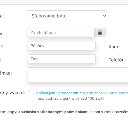
a
m
ľ
Kam
Telefón
ámka
tný výjazd
požadujem uprednostniť moju objednávku pred osta
(poplatok za urgentný výjazd 100 EUR)
ním dopytu súhlasím s
Obchodnými podmienkami
a som s nimi oboznám