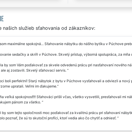
IE
 našich služieb sťahovania od zákazníkov:
 som maximálne spokojná... Sťahovanie nábytku do nášho bytíku v Púchove pre
vanie sedačky a skríň v Púchove. Skvelý prístup, výborná spolupráca, za mňa ú
la by som Vám poďakovať za skvele odvedenú prácu pri nasťahovaní nového náb
, ale aj zostavili. Skvelý sťahovací servis.
ci boli perfektní! Starý nábytok z bytu v Púchove vysťahovali a odviezli a nový 
zorne upratali. Veľmi im ďakujeme.
a veľká spokojnosť!!! Sťahováci prišli včas, všetko vysvetlili, presťahovali mi 
akujem pánom za všetko.
 by som tejto spoločnosti moc poďakovať za kvalitnú prácu pri sťahovaní nábytk
olo poznať, že sú to skutoční profíci, ktorí vedia ako čo chytiť a odniesť.