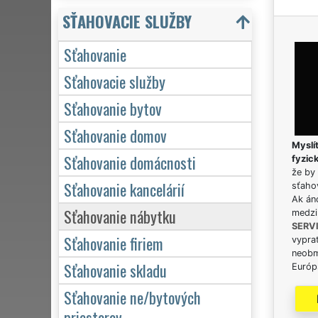
SŤAHOVACIE SLUŽBY
Sťahovanie
Sťahovacie služby
Sťahovanie bytov
Sťahovanie domov
Myslít
Sťahovanie domácnosti
fyzic
že by 
Sťahovanie kancelárií
sťaho
Ak án
Sťahovanie nábytku
medzi
SERV
Sťahovanie firiem
vypra
neobm
Sťahovanie skladu
Európs
Sťahovanie ne/bytových
priestorov