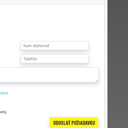
tnými
ený.