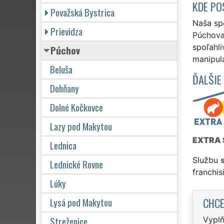
KDE PO
Považská Bystrica
Naša sp
Prievidza
Púchova
spoľahli
Púchov
manipula
Beluša
ĎALŠIE
Dohňany
Dolné Kočkovce
Lazy pod Makytou
EXTRA 
Lednica
Službu
Lednické Rovne
franchi
Lúky
CHCE
Lysá pod Makytou
Streženice
Vyplň