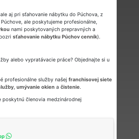
le aj pri sťahovanie nábytku do Púchova, z
Púchove, ale poskytujeme profesionálne,
vkou
nami poskytovaných prepravných a
(pozri
sťahovanie nábytku Púchov cenník
).
žby alebo vypratávacie práce? Objednajte si u
é profesionálne služby našej
franchisovej siete
služby
,
umývanie okien
a
čistenie
.
e poskytnú členovia medzinárodnej
pp