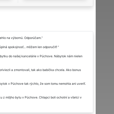
behlo na výbornú. Odporúčam.
plná spokojnosť... môžem len odporučiť!
ytku do našej kancelárie v Púchove. Nábytok nám nielen
priviezli a zmontovali, tak ako babička chcela. Ako bonus
nábytok v Púchove tak rýchlo, že som tomu nemohla ani uveriť.
u z môjho bytu v Púchove. Chlapci boli ochotní a všetci v