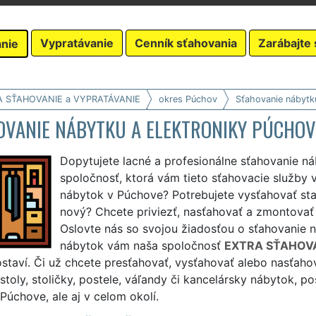
Vypratávanie
Cenník sťahovania
Zarábajte 
nie
A SŤAHOVANIE a VYPRATÁVANIE
okres Púchov
Sťahovanie nábytk
OVANIE NÁBYTKU A ELEKTRONIKY PÚCHOV
Dopytujete lacné a profesionálne sťahovanie n
spoločnosť, ktorá vám tieto sťahovacie služby
nábytok v Púchove? Potrebujete vysťahovať sta
nový? Chcete priviezť, nasťahovať a zmontovať
Oslovte nás so svojou žiadosťou o sťahovanie 
nábytok vám naša spoločnosť
EXTRA SŤAHOV
staví. Či už chcete presťahovať, vysťahovať alebo nasťahov
 stoly, stoličky, postele, váľandy či kancelársky nábytok,
 Púchove, ale aj v celom okolí.