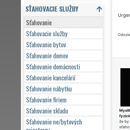
SŤAHOVACIE SLUŽBY
Urgen
Sťahovanie
Sťahovacie služby
Odosla
Sťahovanie bytov
Sťahovanie domov
Sťahovanie domácnosti
Sťahovanie kancelárií
Sťahovanie nábytku
Sťahovanie firiem
Sťahovanie skladu
Myslít
fyzic
Sťahovanie ne/bytových
že by 
priestorov
sťaho