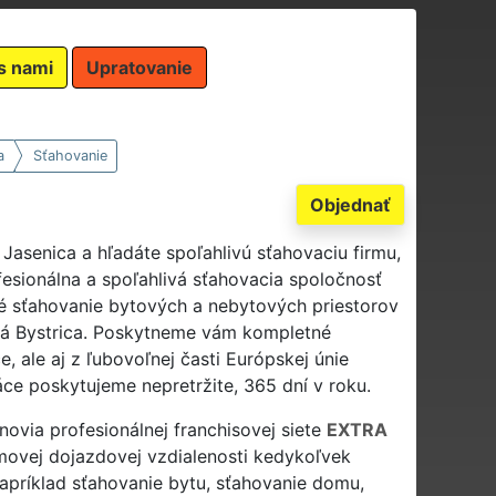
s nami
Upratovanie
a
Sťahovanie
Objednať
Jasenica a hľadáte spoľahlivú sťahovaciu firmu,
fesionálna a spoľahlivá sťahovacia spoločnosť
 sťahovanie bytových a nebytových priestorov
ská Bystrica. Poskytneme vám kompletné
e, ale aj z ľubovoľnej časti Európskej únie
ce poskytujeme nepretržite, 365 dní v roku.
enovia profesionálnej franchisovej siete
EXTRA
ovej dojazdovej vzdialenosti kedykoľvek
apríklad sťahovanie bytu, sťahovanie domu,