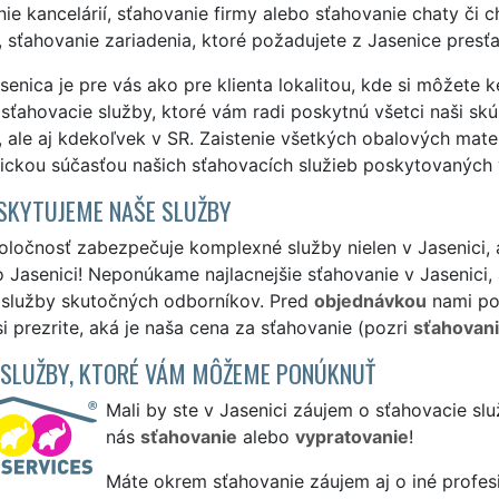
ie kancelárií, sťahovanie firmy alebo sťahovanie chaty č
 sťahovanie zariadenia, ktoré požadujete z Jasenice presť
enica je pre vás ako pre klienta lokalitou, kde si môžete 
 sťahovacie služby, ktoré vám radi poskytnú všetci naši skús
, ale aj kdekoľvek v SR. Zaistenie všetkých obalových mat
ickou súčasťou našich sťahovacích služieb poskytovaných v
SKYTUJEME NAŠE SLUŽBY
ločnosť zabezpečuje komplexné služby nielen v Jasenici, a
 Jasenici! Neponúkame najlacnejšie sťahovanie v Jasenici, 
é služby skutočných odborníkov. Pred
objednávkou
nami po
si prezrite, aká je naša cena za sťahovanie (pozri
sťahovani
 SLUŽBY, KTORÉ VÁM MÔŽEME PONÚKNUŤ
Mali by ste v Jasenici záujem o sťahovacie sl
nás
sťahovanie
alebo
vypratovanie
!
Máte okrem sťahovanie záujem aj o iné profes