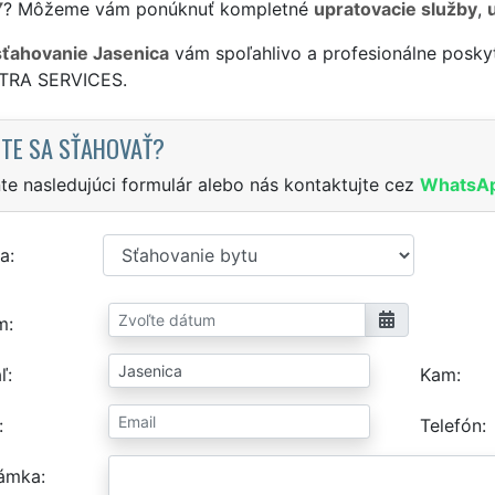
Y
? Môžeme vám ponúknuť kompletné
upratovacie služby
,
sťahovanie Jasenica
vám spoľahlivo a profesionálne poskyt
XTRA SERVICES.
TE SA SŤAHOVAŤ?
te nasledujúci formulár alebo nás kontaktujte cez
WhatsA
a
m
ľ
Kam
Telefón
ámka