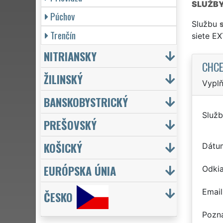
SLUŽB
Púchov
Službu
Trenčín
siete E
NITRIANSKY
CHCE
ŽILINSKÝ
Vyplň
BANSKOBYSTRICKÝ
Služb
PREŠOVSKÝ
KOŠICKÝ
Dátu
EURÓPSKA ÚNIA
Odkia
Email
ČESKO
Pozn