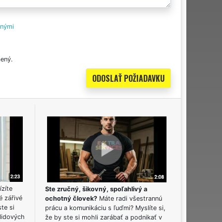
tnými
ený.
ízíte
Ste zručný, šikovný, spoľahlivý a
é zářivé
ochotný človek?
Máte radi všestrannú
ste si
prácu a komunikáciu s ľuďmi? Myslíte si,
lidových
že by ste si mohli zarábať a podnikať v