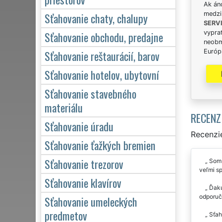
Ak án
Sťahovanie chaty, chalupy
medzi
SERV
Sťahovanie obchodu, predajne
vypra
neobm
Sťahovanie reštaurácií, barov
Európs
Sťahovanie hotelov, ubytovní
Sťahovanie stavebného
materiálu
RECENZ
Sťahovanie úradu
Recenzie
Sťahovanie ťažkých bremien
Sťahovanie trezorov
Som p
veľmi sp
Sťahovanie klavírov
Ďakuj
odporuč
Sťahovanie umeleckých
predmetov
Sťaho