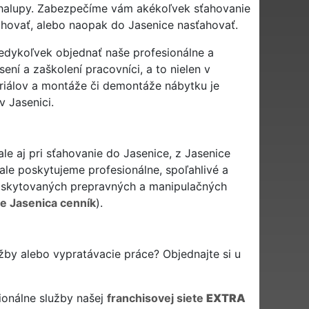
i chalupy. Zabezpečíme vám akékoľvek sťahovanie
ahovať, alebo naopak do Jasenice nasťahovať.
kedykoľvek objednať naše profesionálne a
ení a zaškolení pracovníci, a to nielen v
eriálov a montáže či demontáže nábytku je
 Jasenici.
le aj pri sťahovanie do Jasenice, z Jasenice
ale poskytujeme profesionálne, spoľahlivé a
skytovaných prepravných a manipulačných
e Jasenica cenník
).
užby alebo vypratávacie práce? Objednajte si u
ionálne služby našej
franchisovej siete
EXTRA