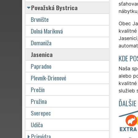
sťahovan
Považská Bystrica
nábytku,
Brvnište
Obec Jas
Dolná Mariková
kvalitné
Jasenici
Domaniža
automat
Jasenica
KDE PO
Papradno
Naša spo
alebo po
Plevník-Drienové
kvalitn
Prečín
služieb 
Pružina
ĎALŠIE
Sverepec
Udiča
Prievidza