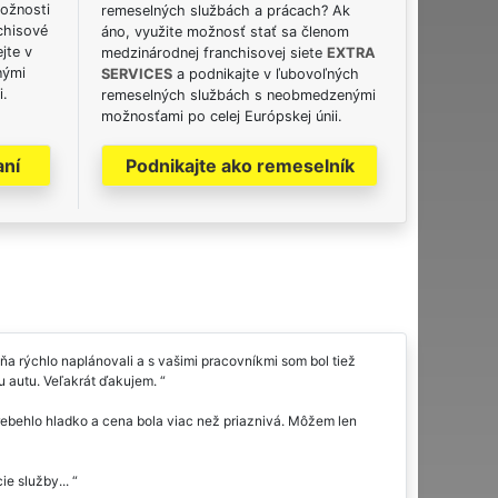
možnosti
remeselných službách a prácach? Ak
chisové
áno, využite možnosť stať sa členom
jte v
medzinárodnej franchisovej siete
EXTRA
nými
SERVICES
a podnikajte v ľubovoľných
i.
remeselných službách s neobmedzenými
možnosťami po celej Európskej únii.
aní
Podnikajte ako remeselník
a rýchlo naplánovali a s vašimi pracovníkmi som bol tiež
mu autu. Veľakrát ďakujem.
ebehlo hladko a cena bola viac než priaznivá. Môžem len
e služby...