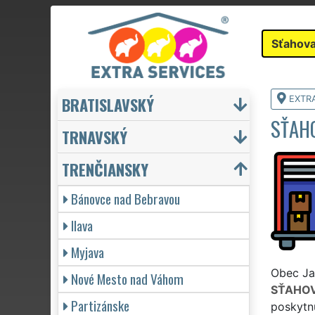
Sťahova
BRATISLAVSKÝ
EXTR
SŤAHO
TRNAVSKÝ
TRENČIANSKY
Bánovce nad Bebravou
Ilava
Myjava
Obec Jas
Nové Mesto nad Váhom
SŤAHOV
Partizánske
poskytnú