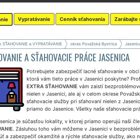
Vypratávanie
Cenník sťahovania
Zarábajte 
nie
A SŤAHOVANIE a VYPRATÁVANIE
okres Považská Bystrica
Jasenic
VANIE A SŤAHOVACIE PRÁCE JASENICA
Potrebujete zabezpečiť lacné sťahovanie v obci 
ktorá vám tieto práce v Jasenici poskytne? Pro
EXTRA SŤAHOVANIE
vám zaistí bezproblémové
nielen v Jasenici, ale aj v celom okrese Považ
sťahovacie služby pri sťahovaní nielen z Jasenic
priamo do Jasenice. Všetky naše sťahovacie prá
enica je súčasťou lokality, v ktorej priamo operujú naši čl
ANIE
. Zásluhou toho vám môžeme v Jasenici v bezproblém
ť a zabezpečiť okamžité a rýchle sťahovacie služby, ako n