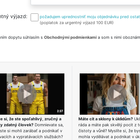
tný výjazd
požadujem uprednostniť moju objednávku pred osta
(poplatok za urgentný výjazd 100 EUR)
ním dopytu súhlasím s
Obchodnými podmienkami
a som s nimi oboznám
e si, že ste spoľahlivý, zručný a
Máte cit a sklony k úklidům?
Ukl
ky zdatný človek?
Domnievate sa,
ráda a máte pak skvělý pocit z t
ste si mohli zarábať a podnikať v
čistoty a vůně? Myslíte si, že by
vacích a vypratávacích službách?
mohla vydělávat a podnikat v úk