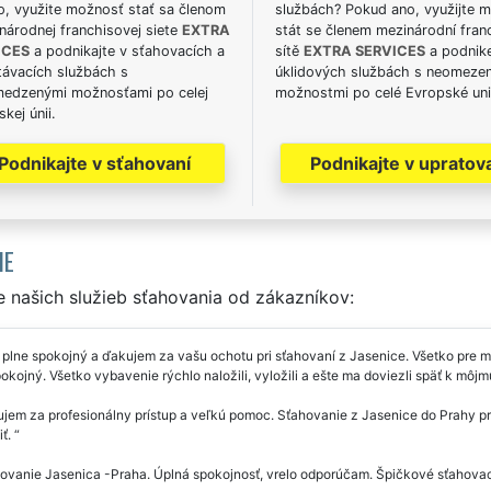
o, využite možnosť stať sa členom
službách? Pokud ano, využijte 
národnej franchisovej siete
EXTRA
stát se členem mezinárodní fran
ICES
a podnikajte v sťahovacích a
sítě
EXTRA SERVICES
a podnike
távacích službách s
úklidových službách s neomeze
edzenými možnosťami po celej
možnostmi po celé Evropské uni
kej únii.
Podnikajte v sťahovaní
Podnikajte v upratov
IE
 našich služieb sťahovania od zákazníkov:
lne spokojný a ďakujem za vašu ochotu pri sťahovaní z Jasenice. Všetko pre mň
okojný. Všetko vybavenie rýchlo naložili, vyložili a ešte ma doviezli späť k môj
em za profesionálny prístup a veľkú pomoc. Sťahovanie z Jasenice do Prahy pr
iť.
vanie Jasenica -Praha. Úplná spokojnosť, vrelo odporúčam. Špičkové sťahovaci