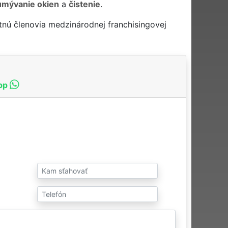
umývanie okien
a
čistenie
.
nú členovia medzinárodnej franchisingovej
pp