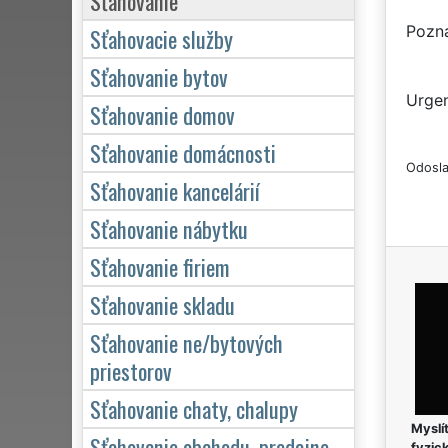
Sťahovanie
Pozn
Sťahovacie služby
Sťahovanie bytov
Urgen
Sťahovanie domov
Sťahovanie domácnosti
Odosla
Sťahovanie kancelárií
Sťahovanie nábytku
Sťahovanie firiem
Sťahovanie skladu
Sťahovanie ne/bytových
priestorov
Sťahovanie chaty, chalupy
Myslít
Sťahovanie obchodu, predajne
fyzic