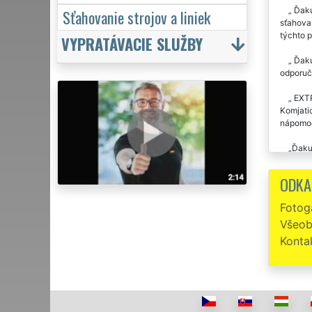
Ďaku
Sťahovanie strojov a liniek
sťahova
týchto 
VYPRATÁVACIE SLUŽBY
Ďakuj
odporuč
EXTR
Komjatic
nápomo
Ďakuj
prebieha
teda bol
ODKA
Sťaho
Fotoga
Všeob
Precí
EXTRA S
Konta
Sťah
Trikr
klientov