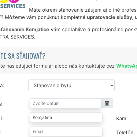
Máte okrem sťahovanie záujem aj o iné profes
Y
? Môžeme vám ponúknuť kompletné
upratovacie služby
,
sťahovanie Komjatice
vám spoľahlivo a profesionálne posky
XTRA SERVICES.
TE SA SŤAHOVAŤ?
te nasledujúci formulár alebo nás kontaktujte cez
WhatsA
a
m
ľ
Kam
Telefón