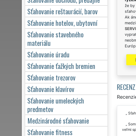
že by 
Sťahovanie reštaurácií, barov
sťaho
Ak án
Sťahovanie hotelov, ubytovní
medzi
SERV
Sťahovanie stavebného
vypra
materiálu
neobm
Európs
Sťahovanie úradu
Sťahovanie ťažkých bremien
Sťahovanie trezorov
RECENZ
Sťahovanie klavírov
Recenzie
Sťahovanie umeleckých
predmetov
Sťaho
Medzinárodné sťahovanie
Som p
Sťahovanie fitness
veľmi sp