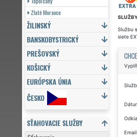
Topoľčany
Zlaté Moravce
SLUŽB
ŽILINSKÝ
Službu
siete E
BANSKOBYSTRICKÝ
PREŠOVSKÝ
CHCE
KOŠICKÝ
Vyplň
EURÓPSKA ÚNIA
Služb
ČESKO
Dátu
Odkia
SŤAHOVACIE SLUŽBY
Email