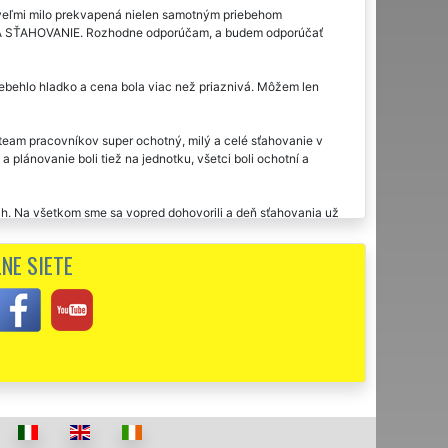
veľmi milo prekvapená nielen samotným priebehom
XTRA SŤAHOVANIE. Rozhodne odporúčam, a budem odporúčať
ebehlo hladko a cena bola viac než priaznivá. Môžem len
am pracovníkov super ochotný, milý a celé sťahovanie v
plánovanie boli tiež na jednotku, všetci boli ochotní a
ch. Na všetkom sme sa vopred dohovorili a deň sťahovania už
ulovali naozaj opatrne, takže nikde žiadne škrabance. Všetko
ť väčšie kusy nábytku, ako som si priala.
NE SIETE
účam.
aticiach využila dvakrát sťahovaciu službu tejto spoločnosti
cestou ďakujem za sťahovanie.
 a odporúčam. Vďaka za vašu ochotu.
ci. Veľká spokojnosť s celým procesom presťahovania pre mojich