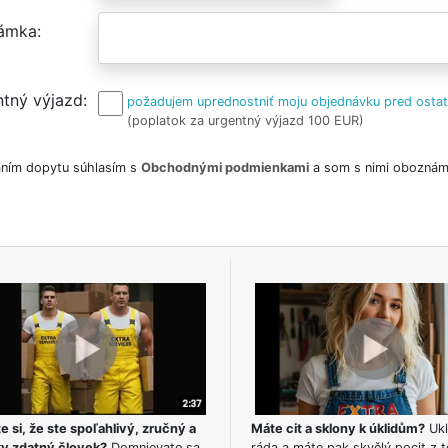
ámka
tný výjazd
požadujem uprednostniť moju objednávku pred osta
(poplatok za urgentný výjazd 100 EUR)
ním dopytu súhlasím s
Obchodnými podmienkami
a som s nimi oboznám
e si, že ste spoľahlivý, zručný a
Máte cit a sklony k úklidům?
Ukl
ky zdatný človek?
Domnievate sa,
ráda a máte pak skvělý pocit z t