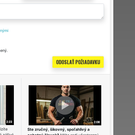
tnými
ený.
ízíte
Ste zručný, šikovný, spoľahlivý a
é zářivé