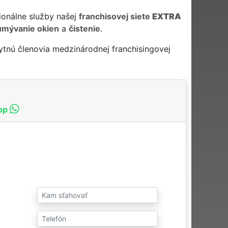
ionálne služby našej
franchisovej siete
EXTRA
umývanie okien
a
čistenie
.
tnú členovia medzinárodnej franchisingovej
pp