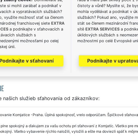
ste si mohli zarábať a podnikať v
čistoty a vůně? Myslíte si, že by
vacích a vypratávacích službách?
mohla vydělávat a podnikat v úk
o, využite možnosť stať sa členom
službách? Pokud ano, využijte 
národnej franchisovej siete
EXTRA
stát se členem mezinárodní fran
ICES
a podnikajte v sťahovacích a
sítě
EXTRA SERVICES
a podnike
távacích službách s
úklidových službách s neomeze
edzenými možnosťami po celej
možnostmi po celé Evropské uni
kej únii.
Podnikajte v sťahovaní
Podnikajte v upratov
IE
 našich služieb sťahovania od zákazníkov:
vanie Komjatice -Praha. Úplná spokojnosť, vrelo odporúčam. Špičkové sťahovac
lne spokojný a ďakujem za vašu ochotu pri sťahovaní z Komjatíc. Všetko pre mň
okojný. Všetko vybavenie rýchlo naložili, vyložili a ešte ma doviezli späť k môj