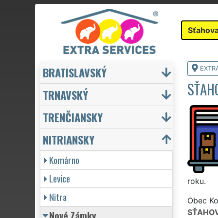
Sťahova
BRATISLAVSKÝ
EXTR
SŤAHO
TRNAVSKÝ
TRENČIANSKY
NITRIANSKY
Komárno
Levice
roku.
Nitra
Obec Kom
SŤAHOV
Nové Zámky