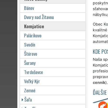
poskytnú
Bánov
sťahovan
nábytku,
Dvory nad Žitavou
Obec Kom
Komjatice
kvalitné
Palárikovo
Komjatic
automat
Svodín
KDE PO
Štúrovo
Naša spo
Šurany
Komjatíc
Tvrdošovce
profesio
prepravn
Veľký Kýr
cenník
).
Zemné
ĎALŠIE
Šaľa