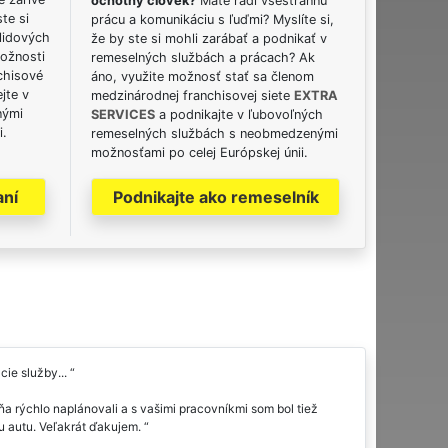
ochotný človek?
Máte radi všestrannú
ste si
prácu a komunikáciu s ľuďmi? Myslíte si,
lidových
že by ste si mohli zarábať a podnikať v
možnosti
remeselných službách a prácach? Ak
chisové
áno, využite možnosť stať sa členom
jte v
medzinárodnej franchisovej siete
EXTRA
nými
SERVICES
a podnikajte v ľubovoľných
i.
remeselných službách s neobmedzenými
možnosťami po celej Európskej únii.
aní
Podnikajte ako remeselník
ie služby...
a rýchlo naplánovali a s vašimi pracovníkmi som bol tiež
mu autu. Veľakrát ďakujem.