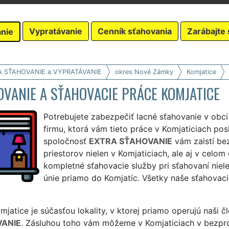
Vypratávanie
Cenník sťahovania
Zarábajte 
nie
A SŤAHOVANIE a VYPRATÁVANIE
okres Nové Zámky
Komjatice
VANIE A SŤAHOVACIE PRÁCE KOMJATICE
Potrebujete zabezpečiť lacné sťahovanie v obci
firmu, ktorá vám tieto práce v Komjaticiach pos
spoločnosť
EXTRA SŤAHOVANIE
vám zaistí be
priestorov nielen v Komjaticiach, ale aj v ce
kompletné sťahovacie služby pri sťahovaní nielen
únie priamo do Komjatíc. Všetky naše sťahovaci
jatice je súčasťou lokality, v ktorej priamo operujú naši č
ANIE
. Zásluhou toho vám môžeme v Komjaticiach v bezpr