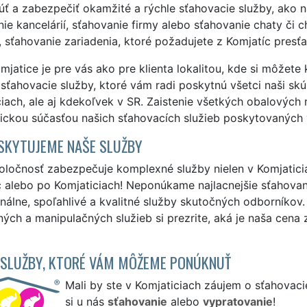
ť a zabezpečiť okamžité a rýchle sťahovacie služby, ako n
ie kancelárií, sťahovanie firmy alebo sťahovanie chaty č
 sťahovanie zariadenia, ktoré požadujete z Komjatíc presť
jatice je pre vás ako pre klienta lokalitou, kde si môžete
 sťahovacie služby, ktoré vám radi poskytnú všetci naši skús
iach, ale aj kdekoľvek v SR. Zaistenie všetkých obalových
ickou súčasťou našich sťahovacích služieb poskytovaných 
SKYTUJEME NAŠE SLUŽBY
ločnosť zabezpečuje komplexné služby nielen v Komjaticiac
 alebo po Komjaticiach! Neponúkame najlacnejšie sťahovan
nálne, spoľahlivé a kvalitné služby skutočných odborníkov
ých a manipulačných služieb si prezrite, aká je naša cena 
 SLUŽBY, KTORÉ VÁM MÔŽEME PONÚKNUŤ
Mali by ste v Komjaticiach záujem o sťahovaci
si u nás
sťahovanie
alebo
vypratovanie
!