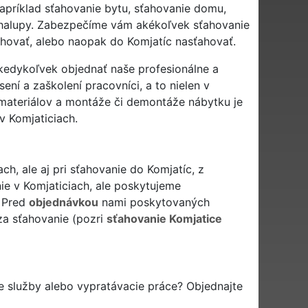
apríklad sťahovanie bytu, sťahovanie domu,
i chalupy. Zabezpečíme vám akékoľvek sťahovanie
ahovať, alebo naopak do Komjatíc nasťahovať.
 kedykoľvek objednať naše profesionálne a
ení a zaškolení pracovníci, a to nielen v
 materiálov a montáže či demontáže nábytku je
v Komjaticiach.
h, ale aj pri sťahovanie do Komjatíc, z
ie v Komjaticiach, ale poskytujeme
. Pred
objednávkou
nami poskytovaných
za sťahovanie (pozri
sťahovanie Komjatice
e služby alebo vypratávacie práce? Objednajte