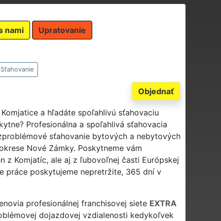
s nami
Upratovanie
Sťahovanie
Objednať
 Komjatice a hľadáte spoľahlivú sťahovaciu
kytne? Profesionálna a spoľahlivá sťahovacia
zproblémové sťahovanie bytových a nebytových
lom okrese Nové Zámky. Poskytneme vám
 z Komjatíc, ale aj z ľubovoľnej časti Európskej
e práce poskytujeme nepretržite, 365 dní v
lenovia profesionálnej franchisovej siete
EXTRA
oblémovej dojazdovej vzdialenosti kedykoľvek