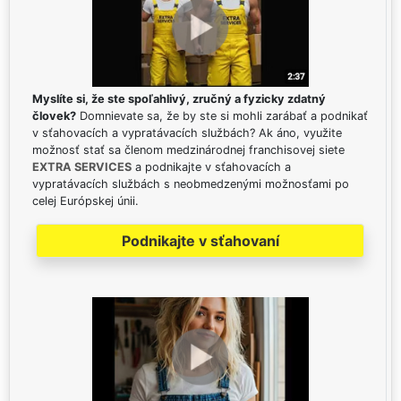
Myslíte si, že ste spoľahlivý, zručný a fyzicky zdatný
človek?
Domnievate sa, že by ste si mohli zarábať a podnikať
v sťahovacích a vypratávacích službách? Ak áno, využite
možnosť stať sa členom medzinárodnej franchisovej siete
EXTRA SERVICES
a podnikajte v sťahovacích a
vypratávacích službách s neobmedzenými možnosťami po
celej Európskej únii.
Podnikajte v sťahovaní