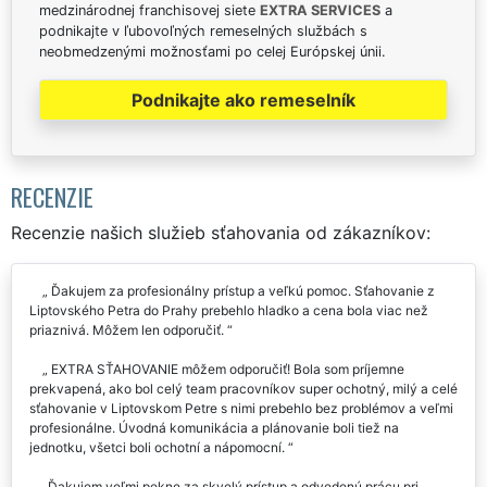
medzinárodnej franchisovej siete
EXTRA SERVICES
a
podnikajte v ľubovoľných remeselných službách s
neobmedzenými možnosťami po celej Európskej únii.
Podnikajte ako remeselník
RECENZIE
Recenzie našich služieb sťahovania od zákazníkov:
Ďakujem za profesionálny prístup a veľkú pomoc. Sťahovanie z
Liptovského Petra do Prahy prebehlo hladko a cena bola viac než
priaznivá. Môžem len odporučiť.
EXTRA SŤAHOVANIE môžem odporučiť! Bola som príjemne
prekvapená, ako bol celý team pracovníkov super ochotný, milý a celé
sťahovanie v Liptovskom Petre s nimi prebehlo bez problémov a veľmi
profesionálne. Úvodná komunikácia a plánovanie boli tiež na
jednotku, všetci boli ochotní a nápomocní.
Ďakujem veľmi pekne za skvelý prístup a odvedenú prácu pri