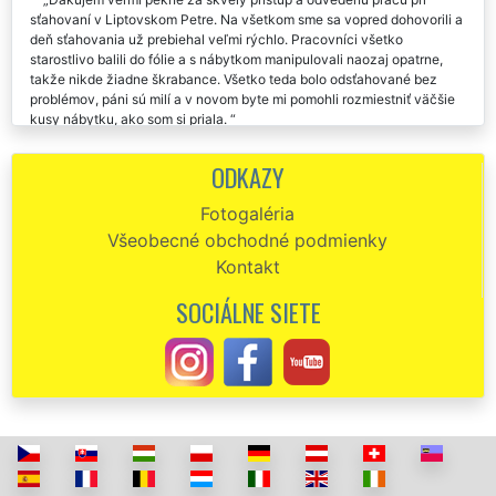
sťahovaní v Liptovskom Petre. Na všetkom sme sa vopred dohovorili a
deň sťahovania už prebiehal veľmi rýchlo. Pracovníci všetko
starostlivo balili do fólie a s nábytkom manipulovali naozaj opatrne,
takže nikde žiadne škrabance. Všetko teda bolo odsťahované bez
problémov, páni sú milí a v novom byte mi pomohli rozmiestniť väčšie
kusy nábytku, ako som si priala.
Sťahovanie z Liptovského Petra. Milí, ochotní ústretoví. Super
ODKAZY
servis i cena. Ďakujem a odporúčam.
Fotogaléria
Som plne spokojný a ďakujem za vašu ochotu pri sťahovaní z
Všeobecné obchodné podmienky
Liptovského Petra. Všetko pre mňa rýchlo naplánovali a s vašimi
pracovníkmi som bol tiež veľmi spokojný. Všetko vybavenie rýchlo
Kontakt
naložili, vyložili a ešte ma doviezli späť k môjmu autu. Veľakrát
ďakujem.
SOCIÁLNE SIETE
Precízni, slušní, milí a veľmi ochotní. Skutočne môžem vrelo
odporučiť. Už som v Liptovskom Petre využila dvakrát sťahovaciu
službu tejto spoločnosti EXTRA SŤAHOVANIE. Ich prístup k práci
prekonal moje očakávania. Ešte raz vám touto cestou ďakujem za
sťahovanie.
Sťahovanie Liptovský Peter -Prešov. Veľká spokojnosť s
presťahovaním i cenou. Ďakujem a odporúčam. Vďaka za vašu ochotu.