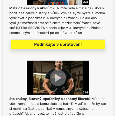
Máte cit a sklony k úklidům?
Uklízíte ráda a máte pak skvělý
pocit z té zářivé čistoty a vůně? Myslíte si, že byste si mohla
vydělávat a podnikat v úklidových službách? Pokud ano,
využijte možnosti stát se členem mezinárodní franchisové
sítě
EXTRA SERVICES
a podnikejte v úklidových službách s
neomezenými možnostmi po celé Evropské unii.
Podnikajte v upratovaní
Ste zručný, šikovný, spoľahlivý a ochotný človek?
Máte radi
všestrannú prácu a komunikáciu s ľuďmi? Myslíte si, že by ste
si mohli zarábať a podnikať v remeselných službách a
prácach? Ak áno, využite možnosť stať sa členom