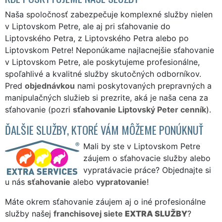
Naša spoločnosť zabezpečuje komplexné služby nielen
v Liptovskom Petre, ale aj pri sťahovanie do
Liptovského Petra, z Liptovského Petra alebo po
Liptovskom Petre! Neponúkame najlacnejšie sťahovanie
v Liptovskom Petre, ale poskytujeme profesionálne,
spoľahlivé a kvalitné služby skutočných odborníkov.
Pred
objednávkou
nami poskytovaných prepravných a
manipulačných služieb si prezrite, aká je naša cena za
sťahovanie (pozri
sťahovanie Liptovský Peter cenník
).
ĎALŠIE SLUŽBY, KTORÉ VÁM MÔŽEME PONÚKNUŤ
Mali by ste v Liptovskom Petre
záujem o sťahovacie služby alebo
vypratávacie práce? Objednajte si
u nás
sťahovanie
alebo
vypratovanie
!
Máte okrem sťahovanie záujem aj o iné profesionálne
služby našej
franchisovej siete
EXTRA SLUŽBY
?