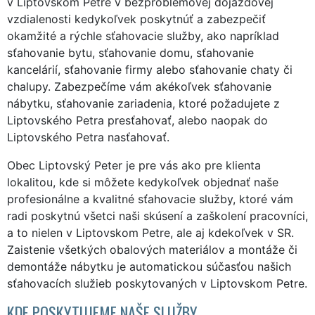
v Liptovskom Petre v bezproblémovej dojazdovej
vzdialenosti kedykoľvek poskytnúť a zabezpečiť
okamžité a rýchle sťahovacie služby, ako napríklad
sťahovanie bytu, sťahovanie domu, sťahovanie
kancelárií, sťahovanie firmy alebo sťahovanie chaty či
chalupy. Zabezpečíme vám akékoľvek sťahovanie
nábytku, sťahovanie zariadenia, ktoré požadujete z
Liptovského Petra presťahovať, alebo naopak do
Liptovského Petra nasťahovať.
Obec Liptovský Peter je pre vás ako pre klienta
lokalitou, kde si môžete kedykoľvek objednať naše
profesionálne a kvalitné sťahovacie služby, ktoré vám
radi poskytnú všetci naši skúsení a zaškolení pracovníci,
a to nielen v Liptovskom Petre, ale aj kdekoľvek v SR.
Zaistenie všetkých obalových materiálov a montáže či
demontáže nábytku je automatickou súčasťou našich
sťahovacích služieb poskytovaných v Liptovskom Petre.
KDE POSKYTUJEME NAŠE SLUŽBY