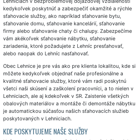
Lehniciach v bezproblémovej dojazdovej vzdialenosti
kedykoľvek poskytnúť a zabezpečiť okamžité a rýchle
sťahovacie služby, ako napríklad sťahovanie bytu,
sťahovanie domu, sťahovanie kancelárií, sťahovanie
firmy alebo sťahovanie chaty či chalupy. Zabezpečíme
vám akékoľvek sťahovanie nábytku, sťahovanie
zariadenia, ktoré požadujete z Lehníc presťahovať,
alebo naopak do Lehníc nasťahovať.
Obec Lehnice je pre vás ako pre klienta lokalitou, kde si
môžete kedykoľvek objednať naše profesionálne a
kvalitné sťahovacie služby, ktoré vám radi poskytnú
všetci naši skúsení a zaškolení pracovníci, a to nielen v
Lehniciach, ale aj kdekoľvek v SR. Zaistenie všetkých
obalových materiálov a montáže či demontáže nábytku
je automatickou súčasťou našich sťahovacích služieb
poskytovaných v Lehniciach.
KDE POSKYTUJEME NAŠE SLUŽBY