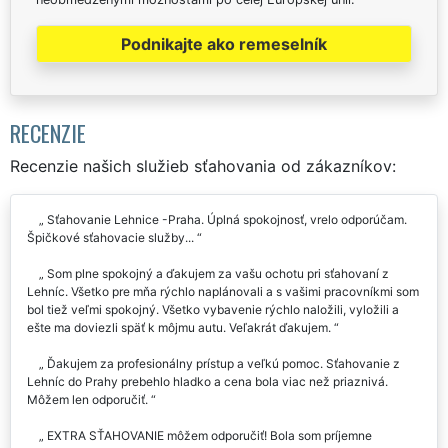
Podnikajte ako remeselník
RECENZIE
Recenzie našich služieb sťahovania od zákazníkov:
Sťahovanie Lehnice -Praha. Úplná spokojnosť, vrelo odporúčam.
Špičkové sťahovacie služby...
Som plne spokojný a ďakujem za vašu ochotu pri sťahovaní z
Lehníc. Všetko pre mňa rýchlo naplánovali a s vašimi pracovníkmi som
bol tiež veľmi spokojný. Všetko vybavenie rýchlo naložili, vyložili a
ešte ma doviezli späť k môjmu autu. Veľakrát ďakujem.
Ďakujem za profesionálny prístup a veľkú pomoc. Sťahovanie z
Lehníc do Prahy prebehlo hladko a cena bola viac než priaznivá.
Môžem len odporučiť.
EXTRA SŤAHOVANIE môžem odporučiť! Bola som príjemne