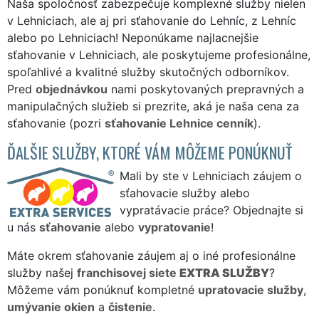
Naša spoločnosť zabezpečuje komplexné služby nielen
v Lehniciach, ale aj pri sťahovanie do Lehníc, z Lehníc
alebo po Lehniciach! Neponúkame najlacnejšie
sťahovanie v Lehniciach, ale poskytujeme profesionálne,
spoľahlivé a kvalitné služby skutočných odborníkov.
Pred
objednávkou
nami poskytovaných prepravných a
manipulačných služieb si prezrite, aká je naša cena za
sťahovanie (pozri
sťahovanie Lehnice cenník
).
ĎALŠIE SLUŽBY, KTORÉ VÁM MÔŽEME PONÚKNUŤ
Mali by ste v Lehniciach záujem o
sťahovacie služby alebo
vypratávacie práce? Objednajte si
u nás
sťahovanie
alebo
vypratovanie
!
Máte okrem sťahovanie záujem aj o iné profesionálne
služby našej
franchisovej siete
EXTRA SLUŽBY
?
Môžeme vám ponúknuť kompletné
upratovacie služby
,
umývanie okien
a
čistenie
.