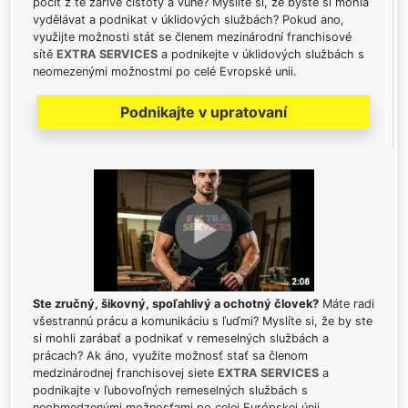
pocit z té zářivé čistoty a vůně? Myslíte si, že byste si mohla
vydělávat a podnikat v úklidových službách? Pokud ano,
využijte možnosti stát se členem mezinárodní franchisové
sítě
EXTRA SERVICES
a podnikejte v úklidových službách s
neomezenými možnostmi po celé Evropské unii.
Podnikajte v upratovaní
Ste zručný, šikovný, spoľahlivý a ochotný človek?
Máte radi
všestrannú prácu a komunikáciu s ľuďmi? Myslíte si, že by ste
si mohli zarábať a podnikať v remeselných službách a
prácach? Ak áno, využite možnosť stať sa členom
medzinárodnej franchisovej siete
EXTRA SERVICES
a
podnikajte v ľubovoľných remeselných službách s
neobmedzenými možnosťami po celej Európskej únii.