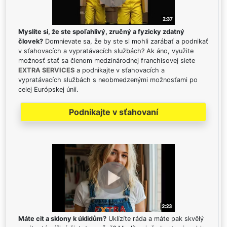
Myslíte si, že ste spoľahlivý, zručný a fyzicky zdatný
človek?
Domnievate sa, že by ste si mohli zarábať a podnikať
v sťahovacích a vypratávacích službách? Ak áno, využite
možnosť stať sa členom medzinárodnej franchisovej siete
EXTRA SERVICES
a podnikajte v sťahovacích a
vypratávacích službách s neobmedzenými možnosťami po
celej Európskej únii.
Podnikajte v sťahovaní
Máte cit a sklony k úklidům?
Uklízíte ráda a máte pak skvělý