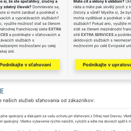
e si, že ste spoľahlivý, zručný a
Máte cit a sklony k úklidům?
Ukl
ky zdatný človek?
Domnievate sa,
ráda a máte pak skvělý pocit z t
ste si mohli zarábať a podnikať v
čistoty a vůně? Myslíte si, že by
vacích a vypratávacích službách?
mohla vydělávat a podnikat v úk
o, využite možnosť stať sa členom
službách? Pokud ano, využijte 
národnej franchisovej siete
EXTRA
stát se členem mezinárodní fran
ICES
a podnikajte v sťahovacích a
sítě
EXTRA SERVICES
a podnike
távacích službách s
úklidových službách s neomeze
edzenými možnosťami po celej
možnostmi po celé Evropské uni
kej únii.
Podnikajte v sťahovaní
Podnikajte v upratov
IE
 našich služieb sťahovania od zákazníkov:
lne spokojný a ďakujem za vašu ochotu pri sťahovaní z Dlhej nad Oravou. Všetk
mi spokojný. Všetko vybavenie rýchlo naložili, vyložili a ešte ma doviezli späť 