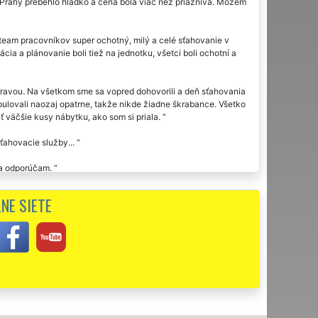
Prahy prebehlo hladko a cena bola viac než priaznivá. Môžem
am pracovníkov super ochotný, milý a celé sťahovanie v
a a plánovanie boli tiež na jednotku, všetci boli ochotní a
Oravou. Na všetkom sme sa vopred dohovorili a deň sťahovania
nipulovali naozaj opatrne, takže nikde žiadne škrabance. Všetko
ť väčšie kusy nábytku, ako som si priala.
ťahovacie služby...
m a odporúčam.
ej nad Oravou využila dvakrát sťahovaciu službu tejto
NE SIETE
z vám touto cestou ďakujem za sťahovanie.
akujem a odporúčam. Vďaka za vašu ochotu.
ci. Veľká spokojnosť s celým procesom presťahovania pre mojich
j nad Oravou. Výborný prístup, plná spoľahlivosť, môžem vrelo