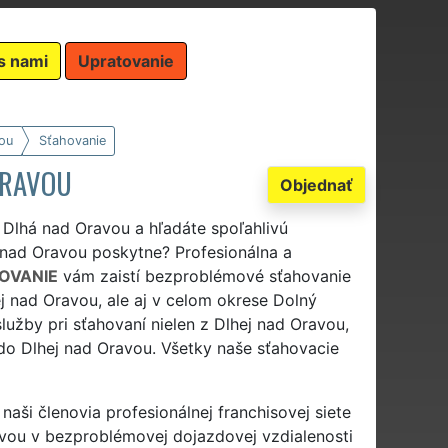
s nami
Upratovanie
ou
Sťahovanie
ORAVOU
Objednať
 Dlhá nad Oravou a hľadáte spoľahlivú
j nad Oravou poskytne? Profesionálna a
OVANIE
vám zaistí bezproblémové sťahovanie
j nad Oravou, ale aj v celom okrese Dolný
užby pri sťahovaní nielen z Dlhej nad Oravou,
 do Dlhej nad Oravou. Všetky naše sťahovacie
naši členovia profesionálnej franchisovej siete
vou v bezproblémovej dojazdovej vzdialenosti