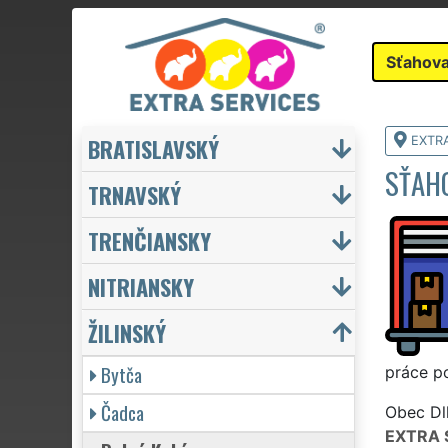
Sťahova
BRATISLAVSKÝ
EXTR
SŤAH
TRNAVSKÝ
TRENČIANSKY
NITRIANSKY
ŽILINSKÝ
Bytča
práce po
Čadca
Obec Dlh
EXTRA 