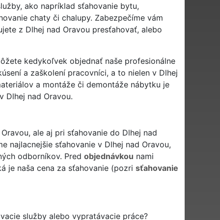
užby, ako napríklad sťahovanie bytu,
ťahovanie chaty či chalupy. Zabezpečíme vám
jete z Dlhej nad Oravou presťahovať, alebo
 môžete kedykoľvek objednať naše profesionálne
úsení a zaškolení pracovníci, a to nielen v Dlhej
materiálov a montáže či demontáže nábytku je
v Dlhej nad Oravou.
ravou, ale aj pri sťahovanie do Dlhej nad
 najlacnejšie sťahovanie v Dlhej nad Oravou,
čných odborníkov. Pred
objednávkou
nami
ká je naša cena za sťahovanie (pozri
sťahovanie
ovacie služby alebo vypratávacie práce?