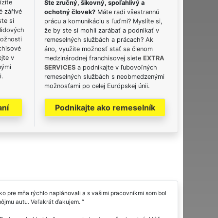
ízíte
Ste zručný, šikovný, spoľahlivý a
é zářivé
ochotný človek?
Máte radi všestrannú
ste si
prácu a komunikáciu s ľuďmi? Myslíte si,
lidových
že by ste si mohli zarábať a podnikať v
možnosti
remeselných službách a prácach? Ak
chisové
áno, využite možnosť stať sa členom
jte v
medzinárodnej franchisovej siete
EXTRA
nými
SERVICES
a podnikajte v ľubovoľných
i.
remeselných službách s neobmedzenými
možnosťami po celej Európskej únii.
aní
Podnikajte ako remeselník
o pre mňa rýchlo naplánovali a s vašimi pracovníkmi som bol
k môjmu autu. Veľakrát ďakujem.