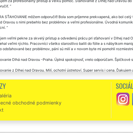
em za profesionálny prístup a veľkú pomoc. Sťahovanie z Dlhej nad Oravou do 
ručiť.
A SŤAHOVANIE môžem odporučiť! Bola som príjemne prekvapená, ako bol celý te
d Oravou s nimi prebehlo bez problémov a veľmi profesionálne. Úvodná komunikáci
cní.
em veľmi pekne za skvelý prístup a odvedenú prácu pri sťahovaní v Dlhej nad 
ehal veľmi rýchlo. Pracovníci všetko starostlivo balili do fólie a s nábytkom ma
o odsťahované bez problémov, páni sú milí a v novom byte mi pomohli rozmiestni
ovanie Dlhá nad Oravou -Praha. Úplná spokojnosť, vrelo odporúčam. Špičkové s
vanie z Dlhej nad Oravou. Milí, ochotní ústretoví. Super servis i cena. Ďakuje
zni, slušní, milí a veľmi ochotní. Skutočne môžem vrelo odporučiť. Už som v Dlh
ZY
SOCIÁL
osti EXTRA SŤAHOVANIE. Ich prístup k práci prekonal moje očakávania. Ešte ra
léria
ovanie Dlhá nad Oravou -Prešov. Veľká spokojnosť s presťahovaním i cenou. Ď
ecné obchodné podmienky
át po sebe som využil sťahovacie služby tejto spoločnosti. Skvelý prístup k prá
kt
. Určite odporúčam.
na skúsenosť. Včera nám táto spoločnosť zaisťovala sťahovanie z Prahy do Dlhe
iť všetkým. Za nás veľká, naozaj veľká pochvala za skvelý priebeh sťahovania.