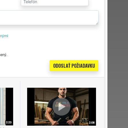
tnými
ený.