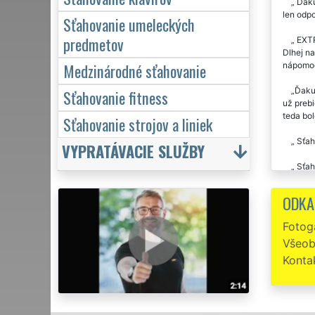
Ďakuj
len odpo
Sťahovanie umeleckých
predmetov
EXTR
Dlhej na
Medzinárodné sťahovanie
nápomo
Ďakuj
Sťahovanie fitness
už prebi
teda bol
Sťahovanie strojov a liniek
Sťah
VYPRATÁVACIE SLUŽBY
Sťaho
Precí
ODKA
spoločn
Fotoga
Sťah
Všeob
Trikr
Konta
klientov
Parád
odporuč