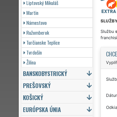
Liptovský Mikuláš
Martin
SLUŽB
Námestovo
Ružomberok
Službu
franchi
Turčianske Teplice
Tvrdošín
CHCE
Žilina
Vyplň
BANSKOBYSTRICKÝ
Služb
PREŠOVSKÝ
Dátu
KOŠICKÝ
Odkia
EURÓPSKA ÚNIA