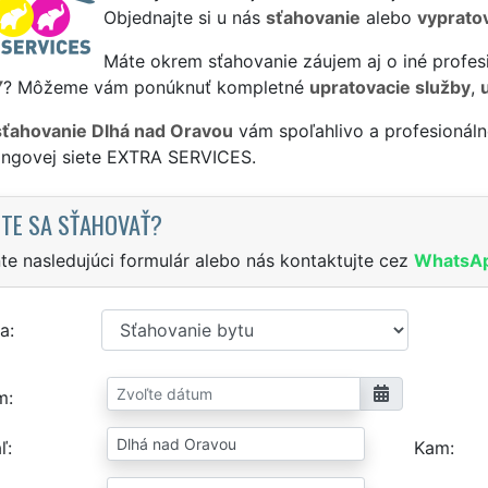
Objednajte si u nás
sťahovanie
alebo
vyprato
Máte okrem sťahovanie záujem aj o iné profes
Y
? Môžeme vám ponúknuť kompletné
upratovacie služby
,
sťahovanie Dlhá nad Oravou
vám spoľahlivo a profesionál
singovej siete EXTRA SERVICES.
TE SA SŤAHOVAŤ?
te nasledujúci formulár alebo nás kontaktujte cez
WhatsA
a
m
ľ
Kam