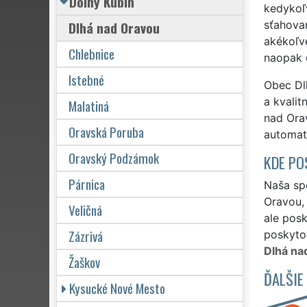
Dolný Kubín
kedykoľv
Dlhá nad Oravou
sťahovan
akékoľve
Chlebnice
naopak 
Istebné
Obec Dlh
a kvalit
Malatiná
nad Orav
Oravská Poruba
automat
Oravský Podzámok
KDE PO
Párnica
Naša spo
Oravou,
Veličná
ale posk
Zázrivá
poskytov
Dlhá na
Žaškov
ĎALŠIE
Kysucké Nové Mesto