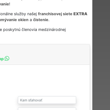
vanie
!
ionálne služby našej
franchisovej siete
EXTRA
umývanie okien
a
čistenie
.
ne poskytnú členovia medzinárodnej
pp