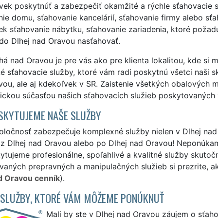
ek poskytnúť a zabezpečiť okamžité a rýchle sťahovacie sl
ie domu, sťahovanie kancelárií, sťahovanie firmy alebo s
k sťahovanie nábytku, sťahovanie zariadenia, ktoré požadu
do Dlhej nad Oravou nasťahovať.
á nad Oravou je pre vás ako pre klienta lokalitou, kde si
né sťahovacie služby, ktoré vám radi poskytnú všetci naši sk
ou, ale aj kdekoľvek v SR. Zaistenie všetkých obalových 
ickou súčasťou našich sťahovacích služieb poskytovaných 
SKYTUJEME NAŠE SLUŽBY
ločnosť zabezpečuje komplexné služby nielen v Dlhej nad O
 z Dlhej nad Oravou alebo po Dlhej nad Oravou! Neponúkame
ytujeme profesionálne, spoľahlivé a kvalitné služby skuto
aných prepravných a manipulačných služieb si prezrite, a
d Oravou cenník
).
 SLUŽBY, KTORÉ VÁM MÔŽEME PONÚKNUŤ
Mali by ste v Dlhej nad Oravou záujem o sťah