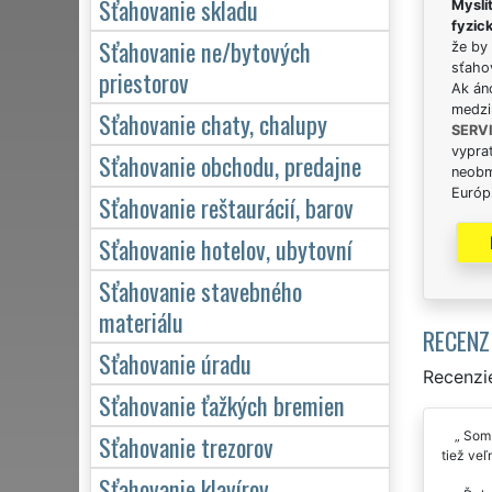
Sťahovanie skladu
Myslít
fyzic
Sťahovanie ne/bytových
že by 
sťaho
priestorov
Ak án
medzi
Sťahovanie chaty, chalupy
SERV
vypra
Sťahovanie obchodu, predajne
neobm
Európs
Sťahovanie reštaurácií, barov
Sťahovanie hotelov, ubytovní
Sťahovanie stavebného
materiálu
RECENZ
Sťahovanie úradu
Recenzie
Sťahovanie ťažkých bremien
Som p
Sťahovanie trezorov
tiež veľ
Sťahovanie klavírov