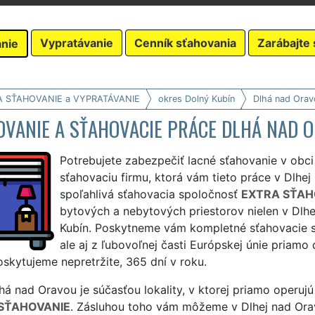
Vypratávanie
Cenník sťahovania
Zarábajte 
nie
A SŤAHOVANIE a VYPRATÁVANIE
okres Dolný Kubín
Dlhá nad Orav
OVANIE A SŤAHOVACIE PRÁCE DLHÁ NAD 
Potrebujete zabezpečiť lacné sťahovanie v obci
sťahovaciu firmu, ktorá vám tieto práce v Dlhe
spoľahlivá sťahovacia spoločnosť
EXTRA SŤAH
bytových a nebytových priestorov nielen v Dlhe
Kubín. Poskytneme vám kompletné sťahovacie sl
ale aj z ľubovoľnej časti Európskej únie priamo
skytujeme nepretržite, 365 dní v roku.
á nad Oravou je súčasťou lokality, v ktorej priamo operujú 
SŤAHOVANIE
. Zásluhou toho vám môžeme v Dlhej nad Ora