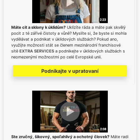
Máte cit a sklony k úklidům?
Uklízíte ráda a máte pak skvělý
pocit z té zářivé čistoty a vůně? Myslíte si, že byste si mohla
vydělávat a podnikat v úklidových službách? Pokud ano,
využijte možnosti stát se členem mezinárodní franchisové
sítě
EXTRA SERVICES
a podnikejte v úklidových službách s
neomezenými možnostmi po celé Evropské unii.
Podnikajte v upratovaní
Ste zručný, šikovný, spoľahlivý a ochotný človek?
Máte radi