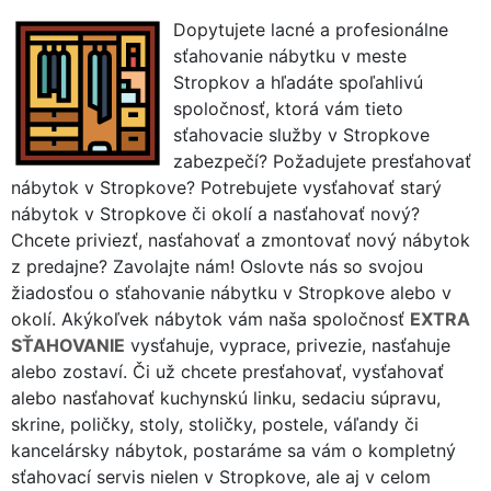
Dopytujete lacné a profesionálne
sťahovanie nábytku v meste
Stropkov a hľadáte spoľahlivú
spoločnosť, ktorá vám tieto
sťahovacie služby v Stropkove
zabezpečí? Požadujete presťahovať
nábytok v Stropkove? Potrebujete vysťahovať starý
nábytok v Stropkove či okolí a nasťahovať nový?
Chcete priviezť, nasťahovať a zmontovať nový nábytok
z predajne? Zavolajte nám! Oslovte nás so svojou
žiadosťou o sťahovanie nábytku v Stropkove alebo v
okolí. Akýkoľvek nábytok vám naša spoločnosť
EXTRA
SŤAHOVANIE
vysťahuje, vyprace, privezie, nasťahuje
alebo zostaví. Či už chcete presťahovať, vysťahovať
alebo nasťahovať kuchynskú linku, sedaciu súpravu,
skrine, poličky, stoly, stoličky, postele, váľandy či
kancelársky nábytok, postaráme sa vám o kompletný
sťahovací servis nielen v Stropkove, ale aj v celom