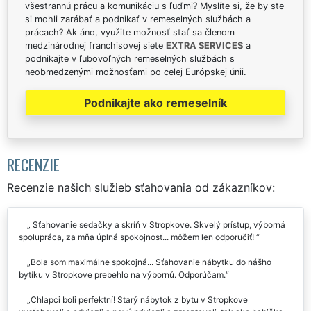
všestrannú prácu a komunikáciu s ľuďmi? Myslíte si, že by ste
si mohli zarábať a podnikať v remeselných službách a
prácach? Ak áno, využite možnosť stať sa členom
medzinárodnej franchisovej siete
EXTRA SERVICES
a
podnikajte v ľubovoľných remeselných službách s
neobmedzenými možnosťami po celej Európskej únii.
Podnikajte ako remeselník
RECENZIE
Recenzie našich služieb sťahovania od zákazníkov:
Sťahovanie sedačky a skríň v Stropkove. Skvelý prístup, výborná
spolupráca, za mňa úplná spokojnosť... môžem len odporučiť!
Bola som maximálne spokojná... Sťahovanie nábytku do nášho
bytíku v Stropkove prebehlo na výbornú. Odporúčam.
Chlapci boli perfektní! Starý nábytok z bytu v Stropkove