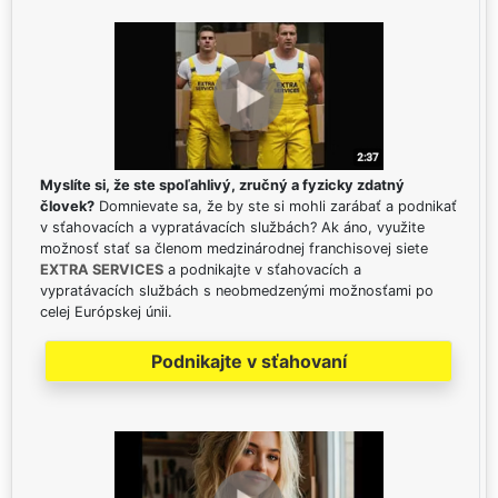
Myslíte si, že ste spoľahlivý, zručný a fyzicky zdatný
človek?
Domnievate sa, že by ste si mohli zarábať a podnikať
v sťahovacích a vypratávacích službách? Ak áno, využite
možnosť stať sa členom medzinárodnej franchisovej siete
EXTRA SERVICES
a podnikajte v sťahovacích a
vypratávacích službách s neobmedzenými možnosťami po
celej Európskej únii.
Podnikajte v sťahovaní