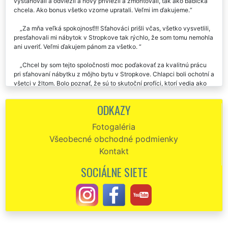
vysťahovali a odviezli a nový priviezli a zmontovali, tak ako babička
chcela. Ako bonus všetko vzorne upratali. Veľmi im ďakujeme.
Za mňa veľká spokojnosť!!! Sťahováci prišli včas, všetko vysvetlili,
presťahovali mi nábytok v Stropkove tak rýchlo, že som tomu nemohla
ani uveriť. Veľmi ďakujem pánom za všetko.
Chcel by som tejto spoločnosti moc poďakovať za kvalitnú prácu
pri sťahovaní nábytku z môjho bytu v Stropkove. Chlapci boli ochotní a
všetci v žltom. Bolo poznať, že sú to skutoční profíci, ktorí vedia ako
čo chytiť a odniesť.
ODKAZY
Chcela by som Vám poďakovať za skvele odvedenú prácu pri
nasťahovaní nového nábytku do našej kancelárie v Stropkove.
Fotogaléria
Nábytok nám nielen vynosili, ale aj zostavili. Skvelý sťahovací servis.
Všeobecné obchodné podmienky
Kontakt
SOCIÁLNE SIETE