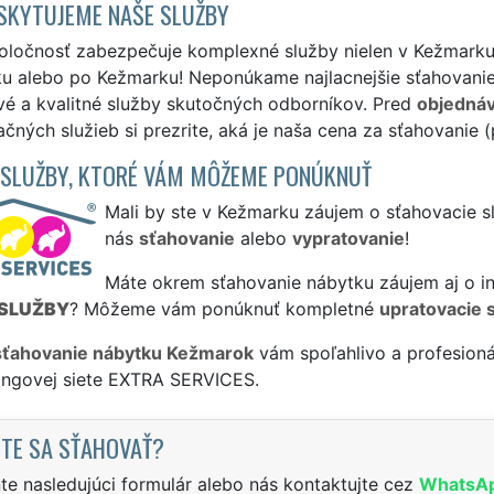
SKYTUJEME NAŠE SLUŽBY
oločnosť zabezpečuje komplexné služby nielen v Kežmarku, 
u alebo po Kežmarku! Neponúkame najlacnejšie sťahovanie 
vé a kvalitné služby skutočných odborníkov. Pred
objedná
čných služieb si prezrite, aká je naša cena za sťahovanie 
 SLUŽBY, KTORÉ VÁM MÔŽEME PONÚKNUŤ
Mali by ste v Kežmarku záujem o sťahovacie s
nás
sťahovanie
alebo
vypratovanie
!
Máte okrem sťahovanie nábytku záujem aj o in
SLUŽBY
? Môžeme vám ponúknuť kompletné
upratovacie 
sťahovanie nábytku Kežmarok
vám spoľahlivo a profesion
singovej siete EXTRA SERVICES.
TE SA SŤAHOVAŤ?
te nasledujúci formulár alebo nás kontaktujte cez
WhatsA