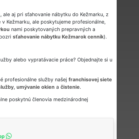
ale aj pri sťahovanie nábytku do Kežmarku, z
v Kežmarku, ale poskytujeme profesionálne,
vkou
nami poskytovaných prepravných a
(pozri
sťahovanie nábytku Kežmarok cenník
).
lužby alebo vypratávacie práce? Objednajte si u
é profesionálne služby našej
franchisovej siete
služby
,
umývanie okien
a
čistenie
.
álne poskytnú členovia medzinárodnej
pp