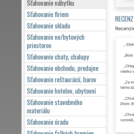
Sťahovanie nábytku
Sťahovanie firiem
RECENZ
Sťahovanie skladu
Recenzie
Sťahovanie ne/bytových
priestorov
Sťaho
Sťahovanie chaty, chalupy
Bola
Sťahovanie obchodu, predajne
Chlap
všetko v
Sťahovanie reštaurácií, barov
Za mň
Veľmi ď
Sťahovanie hotelov, ubytovní
Chcel
Sťahovanie stavebného
žltom. B
materiálu
Chce
Sťahovanie úradu
vynosili
Sťahovanie ťažkých bremien