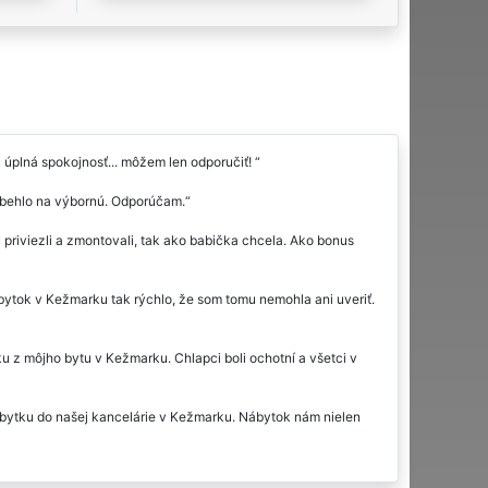
 úplná spokojnosť... môžem len odporučiť!
ebehlo na výbornú. Odporúčam.
 priviezli a zmontovali, tak ako babička chcela. Ako bonus
nábytok v Kežmarku tak rýchlo, že som tomu nemohla ani uveriť.
u z môjho bytu v Kežmarku. Chlapci boli ochotní a všetci v
ytku do našej kancelárie v Kežmarku. Nábytok nám nielen