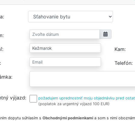
a
m
ľ
Kam
Telefón
ámka
tný výjazd
požadujem uprednostniť moju objednávku pred osta
(poplatok za urgentný výjazd 100 EUR)
ním dopytu súhlasím s
Obchodnými podmienkami
a som s nimi oboznám