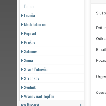
Ľubica
Služb
Levoča
Medzilaborce
Dátu
Poprad
Odkia
Prešov
Email
Sabinov
Snina
Pozn
Stará Ľubovňa
Urgen
Stropkov
Svidník
Odosla
Vranov nad Topľou