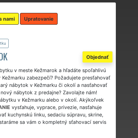
s nami
Upratovanie
tku
OK
Objednať
ábytku v meste Kežmarok a hľadáte spoľahlivú
 v Kežmarku zabezpečí? Požadujete presťahovať
arý nábytok v Kežmarku či okolí a nasťahovať
 nový nábytok z predajne? Zavolajte nám!
nábytku v Kežmarku alebo v okolí. Akýkoľvek
ANIE
vysťahuje, vyprace, privezie, nasťahuje
ať kuchynskú linku, sedaciu súpravu, skrine,
 postaráme sa vám o kompletný sťahovací servis