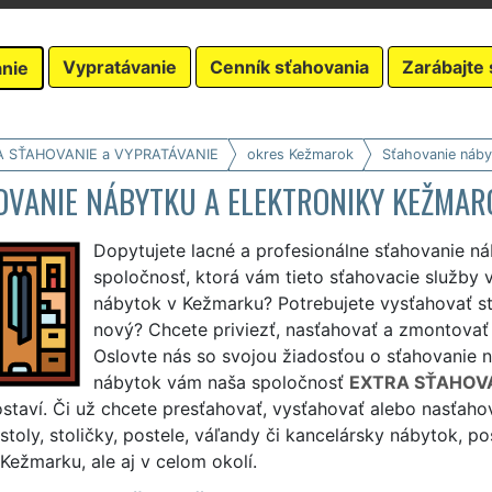
Vypratávanie
Cenník sťahovania
Zarábajte 
nie
A SŤAHOVANIE a VYPRATÁVANIE
okres Kežmarok
Sťahovanie náby
OVANIE NÁBYTKU A ELEKTRONIKY KEŽMAR
Dopytujete lacné a profesionálne sťahovanie n
spoločnosť, ktorá vám tieto sťahovacie služby
nábytok v Kežmarku? Potrebujete vysťahovať st
nový? Chcete priviezť, nasťahovať a zmontovať
Oslovte nás so svojou žiadosťou o sťahovanie 
nábytok vám naša spoločnosť
EXTRA SŤAHOV
staví. Či už chcete presťahovať, vysťahovať alebo nasťahov
 stoly, stoličky, postele, váľandy či kancelársky nábytok,
 Kežmarku, ale aj v celom okolí.