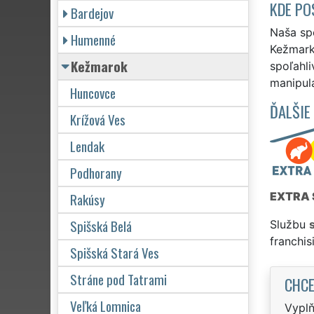
KDE PO
Bardejov
Naša sp
Humenné
Kežmark
Kežmarok
spoľahli
manipula
Huncovce
ĎALŠIE
Krížová Ves
Lendak
Podhorany
Rakúsy
EXTRA 
Spišská Belá
Službu
franchi
Spišská Stará Ves
Stráne pod Tatrami
CHCE
Veľká Lomnica
Vyplň