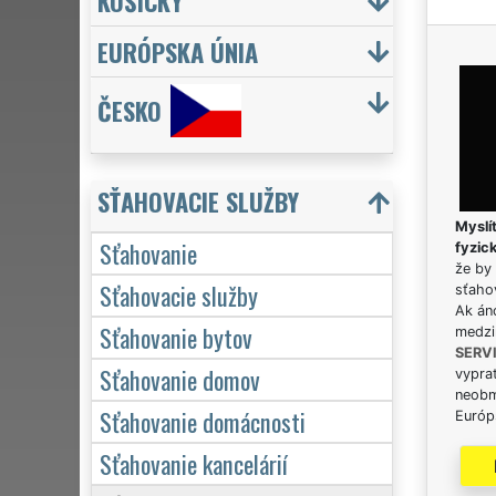
KOŠICKÝ
EURÓPSKA ÚNIA
ČESKO
SŤAHOVACIE SLUŽBY
Myslít
Sťahovanie
fyzic
že by 
Sťahovacie služby
sťaho
Ak án
Sťahovanie bytov
medzi
SERV
Sťahovanie domov
vypra
neobm
Sťahovanie domácnosti
Európs
Sťahovanie kancelárií