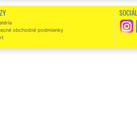
ZY
SOCIÁL
léria
ecné obchodné podmienky
kt