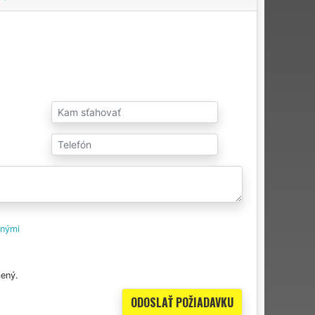
tnými
ený.