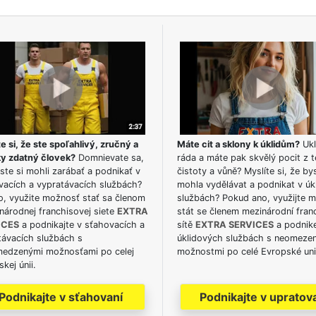
e si, že ste spoľahlivý, zručný a
Máte cit a sklony k úklidům?
Ukl
ky zdatný človek?
Domnievate sa,
ráda a máte pak skvělý pocit z t
ste si mohli zarábať a podnikať v
čistoty a vůně? Myslíte si, že by
vacích a vypratávacích službách?
mohla vydělávat a podnikat v úk
o, využite možnosť stať sa členom
službách? Pokud ano, využijte 
národnej franchisovej siete
EXTRA
stát se členem mezinárodní fran
ICES
a podnikajte v sťahovacích a
sítě
EXTRA SERVICES
a podnike
távacích službách s
úklidových službách s neomeze
edzenými možnosťami po celej
možnostmi po celé Evropské uni
kej únii.
Podnikajte v sťahovaní
Podnikajte v upratov