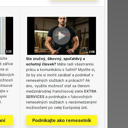
ízíte
Ste zručný, šikovný, spoľahlivý a
é zářivé
ochotný človek?
Máte radi všestrannú
ste si
prácu a komunikáciu s ľuďmi? Myslíte si,
lidových
že by ste si mohli zarábať a podnikať v
možnosti
remeselných službách a prácach? Ak
chisové
áno, využite možnosť stať sa členom
jte v
medzinárodnej franchisovej siete
EXTRA
nými
SERVICES
a podnikajte v ľubovoľných
i.
remeselných službách s neobmedzenými
možnosťami po celej Európskej únii.
aní
Podnikajte ako remeselník