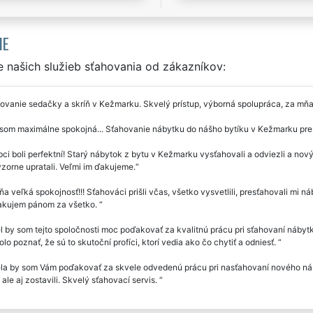
IE
 našich služieb sťahovania od zákazníkov:
vanie sedačky a skríň v Kežmarku. Skvelý prístup, výborná spolupráca, za mňa
 som maximálne spokojná... Sťahovanie nábytku do nášho bytíku v Kežmarku pr
ci boli perfektní! Starý nábytok z bytu v Kežmarku vysťahovali a odviezli a nový
zorne upratali. Veľmi im ďakujeme.
a veľká spokojnosť!!! Sťahováci prišli včas, všetko vysvetlili, presťahovali mi 
akujem pánom za všetko.
 by som tejto spoločnosti moc poďakovať za kvalitnú prácu pri sťahovaní nábytk
olo poznať, že sú to skutoční profíci, ktorí vedia ako čo chytiť a odniesť.
la by som Vám poďakovať za skvele odvedenú prácu pri nasťahovaní nového náb
, ale aj zostavili. Skvelý sťahovací servis.