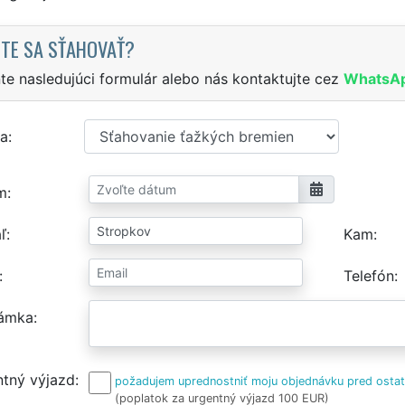
TE SA SŤAHOVAŤ?
te nasledujúci formulár alebo nás kontaktujte cez
WhatsA
a
m
ľ
Kam
Telefón
ámka
tný výjazd
požadujem uprednostniť moju objednávku pred osta
(poplatok za urgentný výjazd 100 EUR)