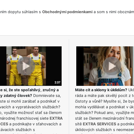
ním dopytu súhlasím s
Obchodnými podmienkami
a som s nimi oboznám
e si, že ste spoľahlivý, zručný a
Máte cit a sklony k úklidům?
Ukl
ky zdatný človek?
Domnievate sa,
ráda a máte pak skvělý pocit z t
ste si mohli zarábať a podnikať v
čistoty a vůně? Myslíte si, že by
vacích a vypratávacích službách?
mohla vydělávat a podnikat v úk
o, využite možnosť stať sa členom
službách? Pokud ano, využijte 
národnej franchisovej siete
EXTRA
stát se členem mezinárodní fran
ICES
a podnikajte v sťahovacích a
sítě
EXTRA SERVICES
a podnike
távacích službách s
úklidových službách s neomeze