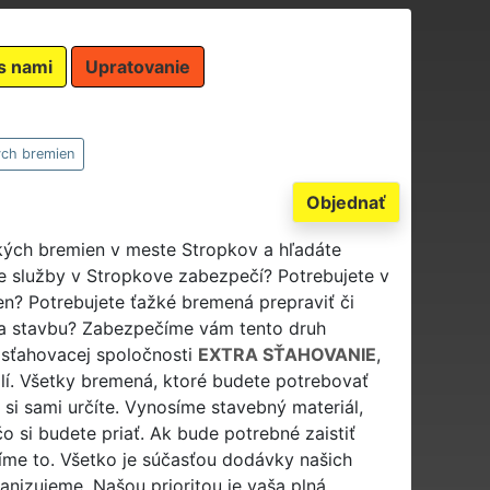
s nami
Upratovanie
ých bremien
Objednať
žkých bremien v meste Stropkov a hľadáte
ie služby v Stropkove zabezpečí? Potrebujete v
n? Potrebujete ťažké bremená prepraviť či
 na stavbu? Zabezpečíme vám tento druh
 sťahovacej spoločnosti
EXTRA SŤAHOVANIE
,
olí. Všetky bremená, ktoré budete potrebovať
si sami určíte. Vynosíme stavebný materiál,
čo si budete priať. Ak bude potrebné zaistiť
tíme to. Všetko je súčasťou dodávky našich
anizujeme. Našou prioritou je vaša plná