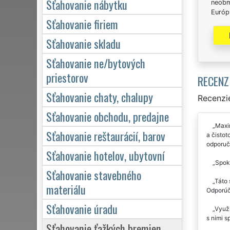
Sťahovanie nábytku
neobm
Európs
Sťahovanie firiem
Sťahovanie skladu
Sťahovanie ne/bytových
priestorov
RECENZ
Sťahovanie chaty, chalupy
Recenzie
Sťahovanie obchodu, predajne
Maxim
Sťahovanie reštaurácií, barov
a čistot
odporuči
Sťahovanie hotelov, ubytovní
Spoko
Sťahovanie stavebného
Táto 
materiálu
Odporú
Sťahovanie úradu
Využi
s nimi 
Sťahovanie ťažkých bremien