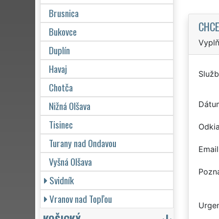
Brusnica
CHCE
Bukovce
Vyplň
Duplín
Havaj
Služb
Chotča
Nižná Olšava
Dátu
Tisinec
Odkia
Turany nad Ondavou
Email
Vyšná Olšava
Pozn
Svidník
Vranov nad Topľou
Urgen