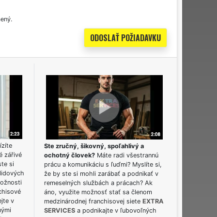
ený.
ízíte
Ste zručný, šikovný, spoľahlivý a
é zářivé
ochotný človek?
Máte radi všestrannú
ste si
prácu a komunikáciu s ľuďmi? Myslíte si,
lidových
že by ste si mohli zarábať a podnikať v
možnosti
remeselných službách a prácach? Ak
chisové
áno, využite možnosť stať sa členom
jte v
medzinárodnej franchisovej siete
EXTRA
nými
SERVICES
a podnikajte v ľubovoľných