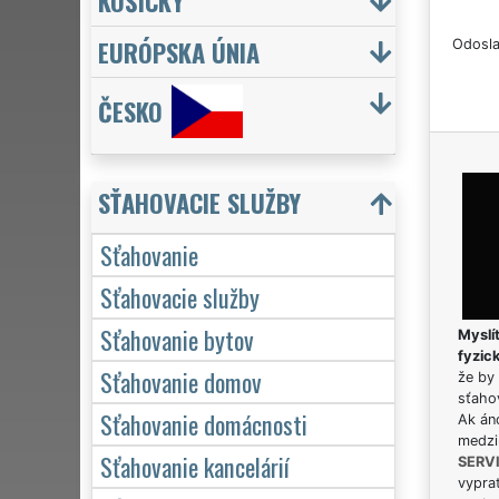
KOŠICKÝ
EURÓPSKA ÚNIA
Odosla
ČESKO
SŤAHOVACIE SLUŽBY
Sťahovanie
Sťahovacie služby
Sťahovanie bytov
Myslít
fyzic
Sťahovanie domov
že by 
sťaho
Sťahovanie domácnosti
Ak án
medzi
Sťahovanie kancelárií
SERV
vypra