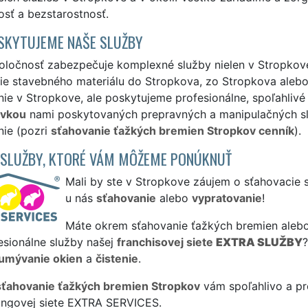
sť a bezstarostnosť.
SKYTUJEME NAŠE SLUŽBY
ločnosť zabezpečuje komplexné služby nielen v Stropkove,
ie stavebného materiálu do Stropkova, zo Stropkova aleb
ie v Stropkove, ale poskytujeme profesionálne, spoľahlivé
ávkou
nami poskytovaných prepravných a manipulačných služ
nie (pozri
sťahovanie ťažkých bremien Stropkov cenník
).
 SLUŽBY, KTORÉ VÁM MÔŽEME PONÚKNUŤ
Mali by ste v Stropkove záujem o sťahovacie s
u nás
sťahovanie
alebo
vypratovanie
!
Máte okrem sťahovanie ťažkých bremien alebo
esionálne služby našej
franchisovej siete
EXTRA SLUŽBY
umývanie okien
a
čistenie
.
sťahovanie ťažkých bremien Stropkov
vám spoľahlivo a pr
singovej siete EXTRA SERVICES.