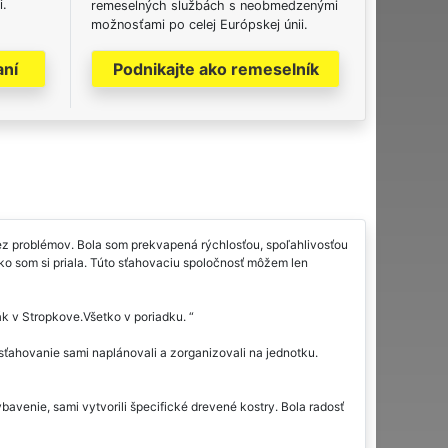
i.
remeselných službách s neobmedzenými
možnosťami po celej Európskej únii.
aní
Podnikajte ako remeselník
z problémov. Bola som prekvapená rýchlosťou, spoľahlivosťou
ako som si priala. Túto sťahovaciu spoločnosť môžem len
ák v Stropkove.Všetko v poriadku.
sťahovanie sami naplánovali a zorganizovali na jednotku.
bavenie, sami vytvorili špecifické drevené kostry. Bola radosť