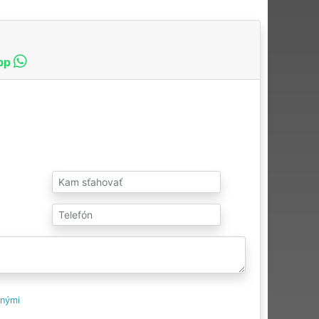
pp
tnými