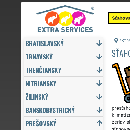
Sťahova
BRATISLAVSKÝ
EXTR
SŤAH
TRNAVSKÝ
TRENČIANSKY
NITRIANSKY
ŽILINSKÝ
BANSKOBYSTRICKÝ
presťaho
klimatiz
PREŠOVSKÝ
žeriav a
sťahovac