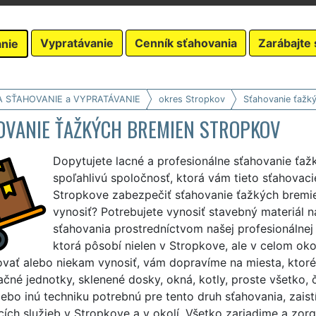
Vypratávanie
Cenník sťahovania
Zarábajte 
nie
A SŤAHOVANIE a VYPRATÁVANIE
okres Stropkov
Sťahovanie ťažk
OVANIE ŤAŽKÝCH BREMIEN STROPKOV
Dopytujete lacné a profesionálne sťahovanie ťa
spoľahlivú spoločnosť, ktorá vám tieto sťahovac
Stropkove zabezpečiť sťahovanie ťažkých bremie
vynosiť? Potrebujete vynosiť stavebný materiál
sťahovania prostredníctvom našej profesionálnej
ktorá pôsobí nielen v Stropkove, ale v celom ok
vať alebo niekam vynosiť, vám dopravíme na miesta, ktoré 
ačné jednotky, sklenené dosky, okná, kotly, proste všetko, 
lebo inú techniku potrebnú pre tento druh sťahovania, zais
ích služieb v Stropkove a v okolí. Všetko zariadime a zorg