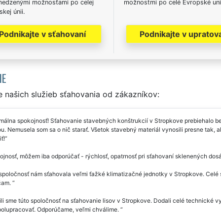
edzenými možnosťami po celej
možnostmi po celé Evropské uni
kej únii.
Podnikajte v sťahovaní
Podnikajte v upratov
IE
 našich služieb sťahovania od zákazníkov:
álna spokojnosť! Sťahovanie stavebných konštrukcií v Stropkove prebiehalo be
ou. Nemusela som sa o nič starať. Všetok stavebný materiál vynosili presne tak, 
ť!
jnosť, môžem iba odporúčať - rýchlosť, opatrnosť pri sťahovaní sklenených dos
spoločnosť nám sťahovala veľmi ťažké klimatizačné jednotky v Stropkove. Celé 
čam.
li sme túto spoločnosť na sťahovanie lisov v Stropkove. Dodali celé technické vy
spolupracovať. Odporúčame, veľmi chválime.