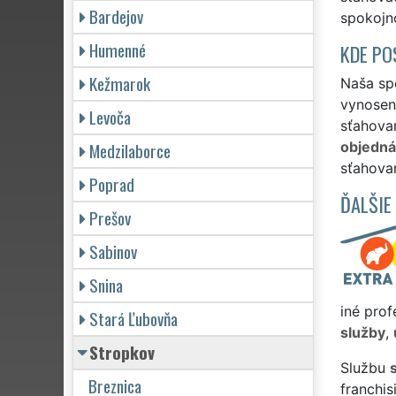
Bardejov
spokojno
Humenné
KDE PO
Kežmarok
Naša spo
vynosen
Levoča
sťahovan
Medzilaborce
objedn
sťahova
Poprad
ĎALŠIE
Prešov
Sabinov
Snina
iné prof
Stará Ľubovňa
služby
,
Stropkov
Službu
Breznica
franchi