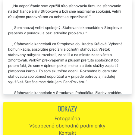
Na odporúčanie sme využili túto sťahovaciu firmu na sťahovanie
našich kancelárií v Stropkove a boli sme maximálne spokojní. Veľmi
ďakujeme pracovníkom za ochotu a trpezlivosť.
Som naozaj veľmi spokojný. Sťahovanie kancelárie v Stropkove
prebehlo v poriadku a bez jediného problému.
Sťahovanie kancelárií zo Stropkova do Hradca Králové. Výborná
komunikácia, absolútne precízni a ochotní sťahováci. Všetok
sťahovaný nábytok rozobrali, zabalili a na mieste zase všetko
zmontovali. Veľkým prekvapením a plusom pre túto spoločnosť bol
potom fakt, že som v úplnom pokoji mohol za tieto služby zaplatiť
platobnou kartou. To som skutočne ocenil. Rozhodne budem túto
sťahovaciu spoločnosť odporúčať a v prípade potreby aj naďalej
využívať. Strašne moc ďakujem. Fandím vám.
Sťahovanie kancelárie v Stropkove. Pohodička, žiadny problém.
V tejto dobe super prístup. Vďaka, chlapi. Kedykoľvek budem
potrebovať sťahovanie, rozhodne beriem vás.
ODKAZY
Úplná spokojnosť so sťahovaním kancelárie v Stropkove, veľmi
Fotogaléria
ďakujem...
Všeobecné obchodné podmienky
Využil som služby hodinového manžela od tejto spoločnosti a
Kontakt