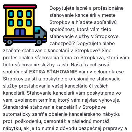
Dopytujete lacné a profesionálne
sťahovanie kancelárií v meste
Stropkov a hľadáte spoľahlivú
spoločnosť, ktorá vám tieto
sťahovacie služby v Stropkove
zabezpečí? Dopytujete alebo
zháňate sťahovanie kancelárií v Stropkove? Sme
profesionálna sťahovacia firma zo Stropkova, ktorá vám
tieto sťahovacie služby zaistí. Naša franchisová
spoločnosť
EXTRA SŤAHOVANIE
vám v celom okrese
Stropkov zaistí a poskytne profesionálne sťahovacie
služby presťahovania vašej kancelárie či vašich
kancelárií. Sťahovanie kancelárií vám poskytneme vo
vami zvolenom termíne, ktorý vám najviac vyhovuje.
Štandardné sťahovanie kancelárií v Stropkove
automaticky zahŕňa obalenie kancelárskeho nábytku
proti poškodeniu, demontáž a následnú montáž
nábytku, ak je to nutné z dôvodu bezpečnej prepravy a