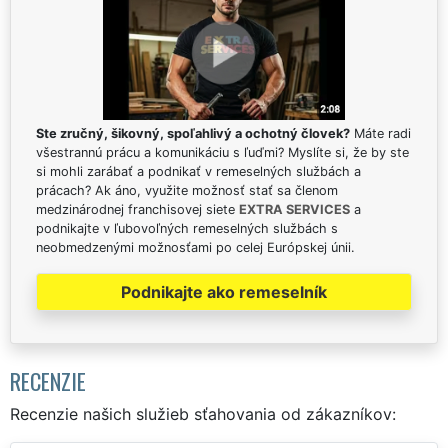
Ste zručný, šikovný, spoľahlivý a ochotný človek?
Máte radi
všestrannú prácu a komunikáciu s ľuďmi? Myslíte si, že by ste
si mohli zarábať a podnikať v remeselných službách a
prácach? Ak áno, využite možnosť stať sa členom
medzinárodnej franchisovej siete
EXTRA SERVICES
a
podnikajte v ľubovoľných remeselných službách s
neobmedzenými možnosťami po celej Európskej únii.
Podnikajte ako remeselník
RECENZIE
Recenzie našich služieb sťahovania od zákazníkov: