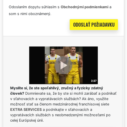
Odoslaním dopytu súhlasím s
Obchodnými podmienkami
a
som s nimi oboznámený.
Myslíte si, že ste spoľahlivý, zručný a fyzicky zdatný
človek?
Domnievate sa, že by ste si mohli zarábať a podnikať
v sťahovacích a vypratávacích službách? Ak áno, využite
možnosť stať sa členom medzinárodnej franchisovej siete
EXTRA SERVICES
a podnikajte v sťahovacích a
vypratávacích službách s neobmedzenými možnosťami po
celej Európskej únii.