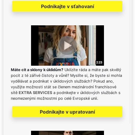
Podnikajte v sťahovaní
Máte cit a sklony k úklidům?
Uklízíte ráda a máte pak skvělý
pocit z té zářivé čistoty a vůně? Myslíte si, že byste si mohla
vydělávat a podnikat v úklidových službách? Pokud ano,
využijte možnosti stát se členem mezinárodní franchisové
sítě
EXTRA SERVICES
a podnikejte v úklidových službách s
neomezenými možnostmi po celé Evropské unii.
Podnikajte v upratovaní