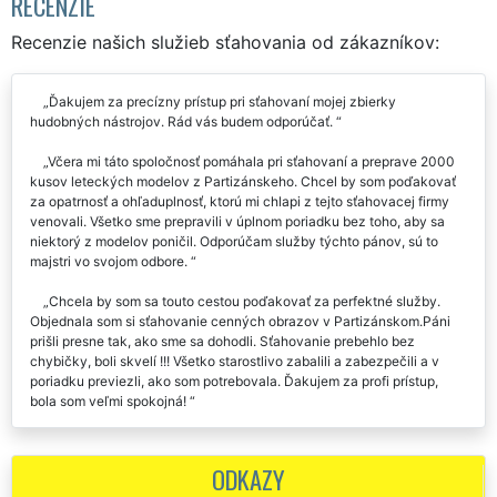
RECENZIE
Recenzie našich služieb sťahovania od zákazníkov:
Ďakujem za precízny prístup pri sťahovaní mojej zbierky
hudobných nástrojov. Rád vás budem odporúčať.
Včera mi táto spoločnosť pomáhala pri sťahovaní a preprave 2000
kusov leteckých modelov z Partizánskeho. Chcel by som poďakovať
za opatrnosť a ohľaduplnosť, ktorú mi chlapi z tejto sťahovacej firmy
venovali. Všetko sme prepravili v úplnom poriadku bez toho, aby sa
niektorý z modelov poničil. Odporúčam služby týchto pánov, sú to
majstri vo svojom odbore.
Chcela by som sa touto cestou poďakovať za perfektné služby.
Objednala som si sťahovanie cenných obrazov v Partizánskom.Páni
prišli presne tak, ako sme sa dohodli. Sťahovanie prebehlo bez
chybičky, boli skvelí !!! Všetko starostlivo zabalili a zabezpečili a v
poriadku previezli, ako som potrebovala. Ďakujem za profi prístup,
bola som veľmi spokojná!
Chcem poďakovať za sťahovanie 16 ks hodín, ktoré sme sťahovali z
Nemecka do Partizánskeho. Títo pracovníci nám skutočne veľmi
ODKAZY
pomohli. Postarali sa o celý proces zaistenia a prepravy tohto cenného