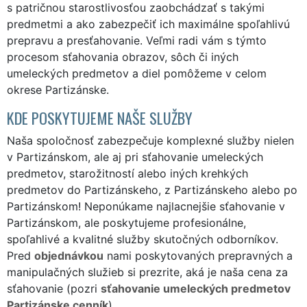
s patričnou starostlivosťou zaobchádzať s takými
predmetmi a ako zabezpečiť ich maximálne spoľahlivú
prepravu a presťahovanie. Veľmi radi vám s týmto
procesom sťahovania obrazov, sôch či iných
umeleckých predmetov a diel pomôžeme v celom
okrese Partizánske.
KDE POSKYTUJEME NAŠE SLUŽBY
Naša spoločnosť zabezpečuje komplexné služby nielen
v Partizánskom, ale aj pri sťahovanie umeleckých
predmetov, starožitností alebo iných krehkých
predmetov do Partizánskeho, z Partizánskeho alebo po
Partizánskom! Neponúkame najlacnejšie sťahovanie v
Partizánskom, ale poskytujeme profesionálne,
spoľahlivé a kvalitné služby skutočných odborníkov.
Pred
objednávkou
nami poskytovaných prepravných a
manipulačných služieb si prezrite, aká je naša cena za
sťahovanie (pozri
sťahovanie umeleckých predmetov
Partizánske cenník
).