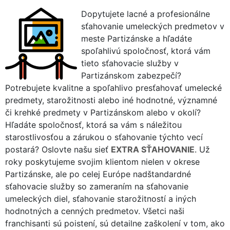
Dopytujete lacné a profesionálne
sťahovanie umeleckých predmetov v
meste Partizánske a hľadáte
spoľahlivú spoločnosť, ktorá vám
tieto sťahovacie služby v
Partizánskom zabezpečí?
Potrebujete kvalitne a spoľahlivo presťahovať umelecké
predmety, starožitnosti alebo iné hodnotné, významné
či krehké predmety v Partizánskom alebo v okolí?
Hľadáte spoločnosť, ktorá sa vám s náležitou
starostlivosťou a zárukou o sťahovanie týchto vecí
postará? Oslovte našu sieť
EXTRA SŤAHOVANIE
. Už
roky poskytujeme svojim klientom nielen v okrese
Partizánske, ale po celej Európe nadštandardné
sťahovacie služby so zameraním na sťahovanie
umeleckých diel, sťahovanie starožitností a iných
hodnotných a cenných predmetov. Všetci naši
franchisanti sú poistení, sú detailne zaškolení v tom, ako