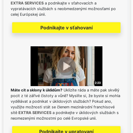
EXTRA SERVICES
a podnikajte v sťahovacích a
vypratávacích službách s neobmedzenými možnosťami po
celej Európskej únii.
Podnikajte v sťahovaní
Máte cit a sklony k úklidům?
Uklízíte ráda a máte pak skvělý
pocit z té zářivé čistoty a vůně? Myslíte si, že byste si mohla
vydělávat a podnikat v úklidových službách? Pokud ano,
využijte možnosti stát se členem mezinárodní franchisové
sítě
EXTRA SERVICES
a podnikejte v úklidových službách s
neomezenými možnostmi po celé Evropské unii.
Podnikajte v upratovaní