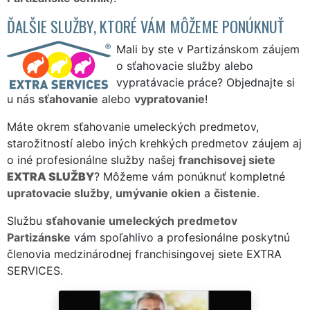
ĎALŠIE SLUŽBY, KTORÉ VÁM MÔŽEME PONÚKNUŤ
Mali by ste v Partizánskom záujem
o sťahovacie služby alebo
vypratávacie práce? Objednajte si
u nás
sťahovanie
alebo
vypratovanie
!
Máte okrem sťahovanie umeleckých predmetov,
starožitností alebo iných krehkých predmetov záujem aj
o iné profesionálne služby našej
franchisovej siete
EXTRA SLUŽBY
? Môžeme vám ponúknuť kompletné
upratovacie služby
,
umývanie okien
a
čistenie
.
Službu
sťahovanie umeleckých predmetov
Partizánske
vám spoľahlivo a profesionálne poskytnú
členovia medzinárodnej franchisingovej siete EXTRA
SERVICES.