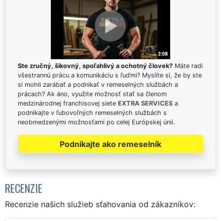
Ste zručný, šikovný, spoľahlivý a ochotný človek?
Máte radi
všestrannú prácu a komunikáciu s ľuďmi? Myslíte si, že by ste
si mohli zarábať a podnikať v remeselných službách a
prácach? Ak áno, využite možnosť stať sa členom
medzinárodnej franchisovej siete
EXTRA SERVICES
a
podnikajte v ľubovoľných remeselných službách s
neobmedzenými možnosťami po celej Európskej únii.
Podnikajte ako remeselník
RECENZIE
Recenzie našich služieb sťahovania od zákazníkov: