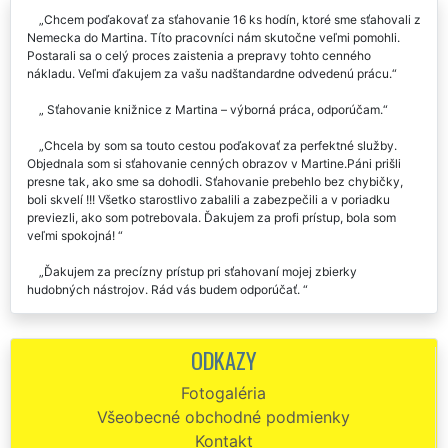
Chcem poďakovať za sťahovanie 16 ks hodín, ktoré sme sťahovali z
Nemecka do Martina. Títo pracovníci nám skutočne veľmi pomohli.
Postarali sa o celý proces zaistenia a prepravy tohto cenného
nákladu. Veľmi ďakujem za vašu nadštandardne odvedenú prácu.
Sťahovanie knižnice z Martina – výborná práca, odporúčam.
Chcela by som sa touto cestou poďakovať za perfektné služby.
Objednala som si sťahovanie cenných obrazov v Martine.Páni prišli
presne tak, ako sme sa dohodli. Sťahovanie prebehlo bez chybičky,
boli skvelí !!! Všetko starostlivo zabalili a zabezpečili a v poriadku
previezli, ako som potrebovala. Ďakujem za profi prístup, bola som
veľmi spokojná!
Ďakujem za precízny prístup pri sťahovaní mojej zbierky
hudobných nástrojov. Rád vás budem odporúčať.
Včera mi táto spoločnosť pomáhala pri sťahovaní a preprave 2000
kusov leteckých modelov z Martina. Chcel by som poďakovať za
ODKAZY
opatrnosť a ohľaduplnosť, ktorú mi chlapi z tejto sťahovacej firmy
venovali. Všetko sme prepravili v úplnom poriadku bez toho, aby sa
Fotogaléria
niektorý z modelov poničil. Odporúčam služby týchto pánov, sú to
Všeobecné obchodné podmienky
majstri vo svojom odbore.
Kontakt