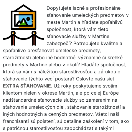
Dopytujete lacné a profesionálne
sťahovanie umeleckých predmetov v
meste Martin a hľadáte spoľahlivú
spoločnosť, ktorá vám tieto
sťahovacie služby v Martine
zabezpečí? Potrebujete kvalitne a
spoľahlivo presťahovať umelecké predmety,
starožitnosti alebo iné hodnotné, významné či krehké
predmety v Martine alebo v okolí? Hľadáte spoločnosť,
ktorá sa vám s náležitou starostlivosťou a zárukou o
sťahovanie týchto vecí postará? Oslovte našu sieť
EXTRA SŤAHOVANIE
. Už roky poskytujeme svojim
klientom nielen v okrese Martin, ale po celej Európe
nadštandardné sťahovacie služby so zameraním na
sťahovanie umeleckých diel, sťahovanie starožitností a
iných hodnotných a cenných predmetov. Všetci naši
franchisanti sú poistení, sú detailne zaškolení v tom, ako
s patričnou starostlivosťou zaobchádzať s takými