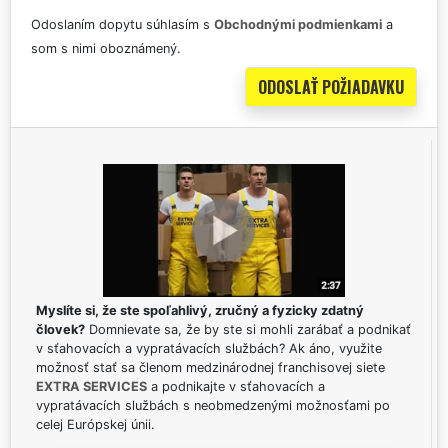
Odoslaním dopytu súhlasím s
Obchodnými podmienkami
a
som s nimi oboznámený.
Myslíte si, že ste spoľahlivý, zručný a fyzicky zdatný
človek?
Domnievate sa, že by ste si mohli zarábať a podnikať
v sťahovacích a vypratávacích službách? Ak áno, využite
možnosť stať sa členom medzinárodnej franchisovej siete
EXTRA SERVICES
a podnikajte v sťahovacích a
vypratávacích službách s neobmedzenými možnosťami po
celej Európskej únii.