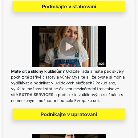
Podnikajte v sťahovaní
Máte cit a sklony k úklidům?
Uklízíte ráda a máte pak skvělý
pocit z té zářivé čistoty a vůně? Myslíte si, že byste si mohla
vydělávat a podnikat v úklidových službách? Pokud ano,
využijte možnosti stát se členem mezinárodní franchisové
sítě
EXTRA SERVICES
a podnikejte v úklidových službách s
neomezenými možnostmi po celé Evropské unii.
Podnikajte v upratovaní