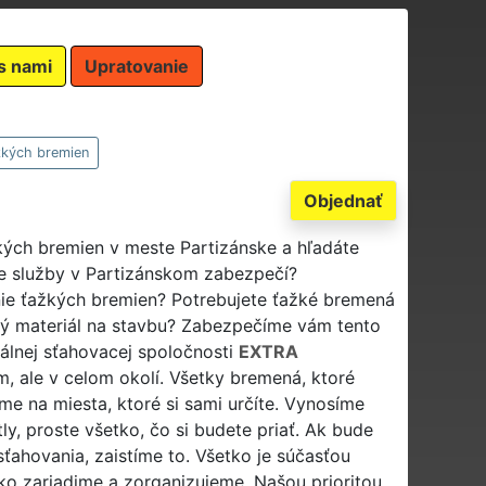
s nami
Upratovanie
žkých bremien
Objednať
kých bremien v meste Partizánske a hľadáte
ie služby v Partizánskom zabezpečí?
ie ťažkých bremien? Potrebujete ťažké bremená
bný materiál na stavbu? Zabezpečíme vám tento
álnej sťahovacej spoločnosti
EXTRA
m, ale v celom okolí. Všetky bremená, ktoré
e na miesta, ktoré si sami určíte. Vynosíme
ly, proste všetko, čo si budete priať. Ak bude
sťahovania, zaistíme to. Všetko je súčasťou
ko zariadime a zorganizujeme. Našou prioritou