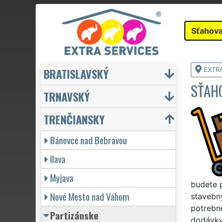
Sťahova
BRATISLAVSKÝ
EXTR
SŤAH
TRNAVSKÝ
TRENČIANSKY
Bánovce nad Bebravou
Ilava
Myjava
budete p
Nové Mesto nad Váhom
stavebný
potrebné
Partizánske
dodávky 