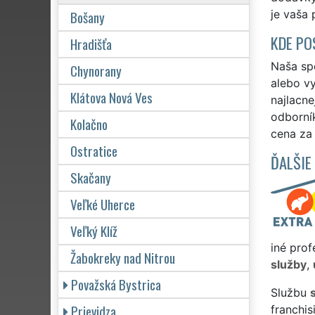
Bošany
je vaša 
KDE PO
Hradišťa
Naša sp
Chynorany
alebo v
Klátova Nová Ves
najlacne
odborní
Kolačno
cena za
Ostratice
ĎALŠIE
Skačany
Veľké Uherce
Veľký Klíž
iné prof
Žabokreky nad Nitrou
služby
,
Považská Bystrica
Službu
Prievidza
franchi