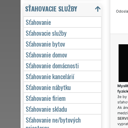
SŤAHOVACIE SLUŽBY
Odosla
Sťahovanie
Sťahovacie služby
Sťahovanie bytov
Sťahovanie domov
Sťahovanie domácnosti
Sťahovanie kancelárií
Sťahovanie nábytku
Myslít
fyzic
Sťahovanie firiem
že by 
sťaho
Sťahovanie skladu
Ak án
medzi
Sťahovanie ne/bytových
SERV
vypra
priestorov