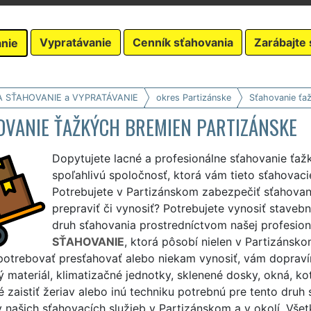
Vypratávanie
Cenník sťahovania
Zarábajte 
nie
A SŤAHOVANIE a VYPRATÁVANIE
okres Partizánske
Sťahovanie ťa
OVANIE ŤAŽKÝCH BREMIEN PARTIZÁNSKE
Dopytujete lacné a profesionálne sťahovanie ťaž
spoľahlivú spoločnosť, ktorá vám tieto sťahovac
Potrebujete v Partizánskom zabezpečiť sťahovan
prepraviť či vynosiť? Potrebujete vynosiť stave
druh sťahovania prostredníctvom našej profesion
SŤAHOVANIE
, ktorá pôsobí nielen v Partizánsko
otrebovať presťahovať alebo niekam vynosiť, vám dopravím
 materiál, klimatizačné jednotky, sklenené dosky, okná, kot
 zaistiť žeriav alebo inú techniku potrebnú pre tento druh 
našich sťahovacích služieb v Partizánskom a v okolí. Všet