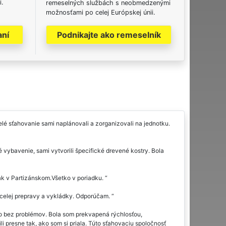
i.
remeselných službách s neobmedzenými
možnosťami po celej Európskej únii.
aní
Podnikajte ako remeselník
lé sťahovanie sami naplánovali a zorganizovali na jednotku.
 vybavenie, sami vytvorili špecifické drevené kostry. Bola
ák v Partizánskom.Všetko v poriadku.
 celej prepravy a vykládky. Odporúčam.
o bez problémov. Bola som prekvapená rýchlosťou,
li presne tak, ako som si priala. Túto sťahovaciu spoločnosť