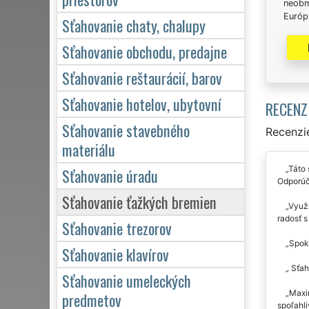
neobm
Európs
Sťahovanie chaty, chalupy
Sťahovanie obchodu, predajne
Sťahovanie reštaurácií, barov
Sťahovanie hotelov, ubytovní
RECENZ
Sťahovanie stavebného
Recenzie
materiálu
Táto 
Sťahovanie úradu
Odporú
Sťahovanie ťažkých bremien
Využi
radosť 
Sťahovanie trezorov
Spoko
Sťahovanie klavírov
Sťah
Sťahovanie umeleckých
Maxi
predmetov
spoľahli