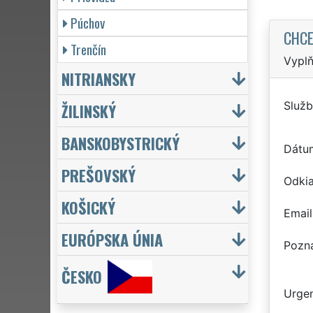
Púchov
CHCE
Trenčín
Vyplň
NITRIANSKY
Služb
ŽILINSKÝ
BANSKOBYSTRICKÝ
Dátu
PREŠOVSKÝ
Odkia
KOŠICKÝ
Email
EURÓPSKA ÚNIA
Pozn
ČESKO
Urgen