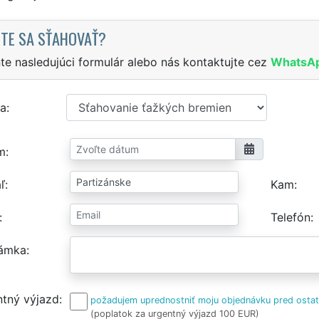
TE SA SŤAHOVAŤ?
te nasledujúci formulár alebo nás kontaktujte cez
WhatsA
a
m
ľ
Kam
Telefón
ámka
tný výjazd
požadujem uprednostniť moju objednávku pred osta
(poplatok za urgentný výjazd 100 EUR)