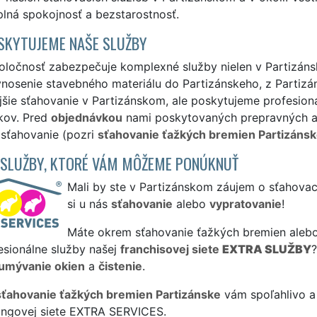
plná spokojnosť a bezstarostnosť.
SKYTUJEME NAŠE SLUŽBY
oločnosť zabezpečuje komplexné služby nielen v Partizánsk
ynosenie stavebného materiálu do Partizánskeho, z Parti
jšie sťahovanie v Partizánskom, ale poskytujeme profesioná
kov. Pred
objednávkou
nami poskytovaných prepravných a m
 sťahovanie (pozri
sťahovanie ťažkých bremien Partizánsk
 SLUŽBY, KTORÉ VÁM MÔŽEME PONÚKNUŤ
Mali by ste v Partizánskom záujem o sťahovac
si u nás
sťahovanie
alebo
vypratovanie
!
Máte okrem sťahovanie ťažkých bremien alebo
esionálne služby našej
franchisovej siete
EXTRA SLUŽBY
umývanie okien
a
čistenie
.
sťahovanie ťažkých bremien Partizánske
vám spoľahlivo a
singovej siete EXTRA SERVICES.