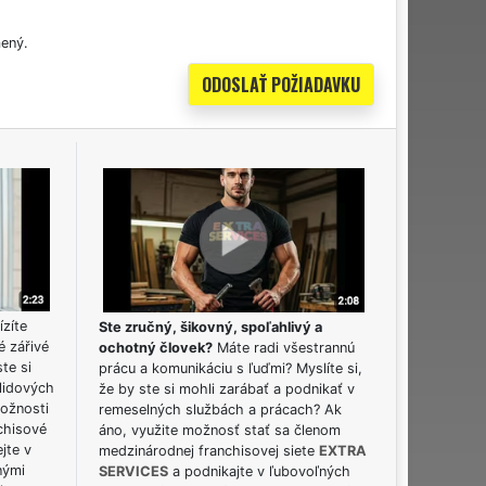
ený.
ízíte
Ste zručný, šikovný, spoľahlivý a
é zářivé
ochotný človek?
Máte radi všestrannú
ste si
prácu a komunikáciu s ľuďmi? Myslíte si,
lidových
že by ste si mohli zarábať a podnikať v
možnosti
remeselných službách a prácach? Ak
chisové
áno, využite možnosť stať sa členom
jte v
medzinárodnej franchisovej siete
EXTRA
nými
SERVICES
a podnikajte v ľubovoľných