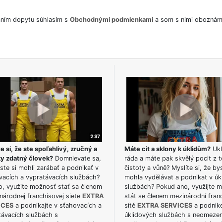
ním dopytu súhlasím s
Obchodnými podmienkami
a som s nimi oboznám
e si, že ste spoľahlivý, zručný a
Máte cit a sklony k úklidům?
Ukl
ky zdatný človek?
Domnievate sa,
ráda a máte pak skvělý pocit z t
ste si mohli zarábať a podnikať v
čistoty a vůně? Myslíte si, že by
vacích a vypratávacích službách?
mohla vydělávat a podnikat v úk
o, využite možnosť stať sa členom
službách? Pokud ano, využijte 
národnej franchisovej siete
EXTRA
stát se členem mezinárodní fran
ICES
a podnikajte v sťahovacích a
sítě
EXTRA SERVICES
a podnike
távacích službách s
úklidových službách s neomeze