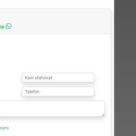
pp
tnými