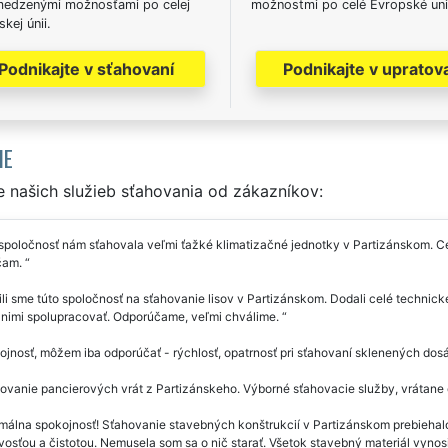
edzenými možnosťami po celej
možnostmi po celé Evropské uni
kej únii.
Podnikajte v sťahovaní
Podnikajte v upratov
IE
 našich služieb sťahovania od zákazníkov:
spoločnosť nám sťahovala veľmi ťažké klimatizačné jednotky v Partizánskom. Ce
čam.
li sme túto spoločnosť na sťahovanie lisov v Partizánskom. Dodali celé technické
s nimi spolupracovať. Odporúčame, veľmi chválime.
jnosť, môžem iba odporúčať - rýchlosť, opatrnosť pri sťahovaní sklenených dos
ovanie pancierových vrát z Partizánskeho. Výborné sťahovacie služby, vrátane
málna spokojnosť! Sťahovanie stavebných konštrukcií v Partizánskom prebiehal
vosťou a čistotou. Nemusela som sa o nič starať. Všetok stavebný materiál vynosi