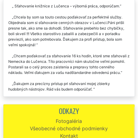
Sťahovanie knižnice z Lučenca – výborná práca, odporúčam.
Chcela by som sa touto cestou poďakovať za perfektné služby.
Objednala som si sťahovanie cenných obrazov v Lučenci.Páni prišli
presne tak, ako sme sa dohodli. Sťahovanie prebehlo bez chybičky,
boli skvelí !!! Všetko starostlivo zabalili a zabezpečili a v poriadku
previezli, ako som potrebovala. Ďakujem za profi prístup, bola som
veľmi spokojná!
Chcem poďakovať za sťahovanie 16 ks hodín, ktoré sme sťahovali z
Nemecka do Lučenca. Títo pracovníci nám skutočne veľmi pomohli.
Postarali sa o celý proces zaistenia a prepravy tohto cenného
nákladu. Veľmi ďakujem za vašu nadštandardne odvedenú prácu.
Ďakujem za precízny prístup pri sťahovaní mojej zbierky
hudobných nástrojov. Rád vás budem odporúčať.
Včera mi táto spoločnosť pomáhala pri sťahovaní a preprave 2000
kusov leteckých modelov z Lučenca. Chcel by som poďakovať za
ODKAZY
opatrnosť a ohľaduplnosť, ktorú mi chlapi z tejto sťahovacej firmy
venovali. Všetko sme prepravili v úplnom poriadku bez toho, aby sa
Fotogaléria
niektorý z modelov poničil. Odporúčam služby týchto pánov, sú to
Všeobecné obchodné podmienky
majstri vo svojom odbore.
Kontakt