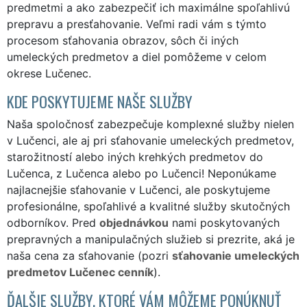
predmetmi a ako zabezpečiť ich maximálne spoľahlivú
prepravu a presťahovanie. Veľmi radi vám s týmto
procesom sťahovania obrazov, sôch či iných
umeleckých predmetov a diel pomôžeme v celom
okrese Lučenec.
KDE POSKYTUJEME NAŠE SLUŽBY
Naša spoločnosť zabezpečuje komplexné služby nielen
v Lučenci, ale aj pri sťahovanie umeleckých predmetov,
starožitností alebo iných krehkých predmetov do
Lučenca, z Lučenca alebo po Lučenci! Neponúkame
najlacnejšie sťahovanie v Lučenci, ale poskytujeme
profesionálne, spoľahlivé a kvalitné služby skutočných
odborníkov. Pred
objednávkou
nami poskytovaných
prepravných a manipulačných služieb si prezrite, aká je
naša cena za sťahovanie (pozri
sťahovanie umeleckých
predmetov Lučenec cenník
).
ĎALŠIE SLUŽBY, KTORÉ VÁM MÔŽEME PONÚKNUŤ