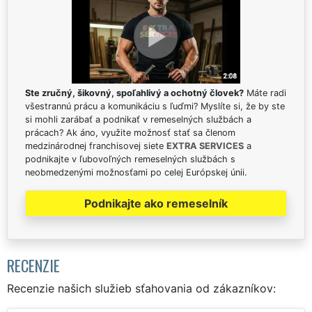
Ste zručný, šikovný, spoľahlivý a ochotný človek?
Máte radi
všestrannú prácu a komunikáciu s ľuďmi? Myslíte si, že by ste
si mohli zarábať a podnikať v remeselných službách a
prácach? Ak áno, využite možnosť stať sa členom
medzinárodnej franchisovej siete
EXTRA SERVICES
a
podnikajte v ľubovoľných remeselných službách s
neobmedzenými možnosťami po celej Európskej únii.
Podnikajte ako remeselník
RECENZIE
Recenzie našich služieb sťahovania od zákazníkov: