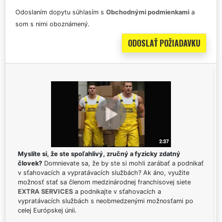
Odoslaním dopytu súhlasím s
Obchodnými podmienkami
a
som s nimi oboznámený.
Myslíte si, že ste spoľahlivý, zručný a fyzicky zdatný
človek?
Domnievate sa, že by ste si mohli zarábať a podnikať
v sťahovacích a vypratávacích službách? Ak áno, využite
možnosť stať sa členom medzinárodnej franchisovej siete
EXTRA SERVICES
a podnikajte v sťahovacích a
vypratávacích službách s neobmedzenými možnosťami po
celej Európskej únii.