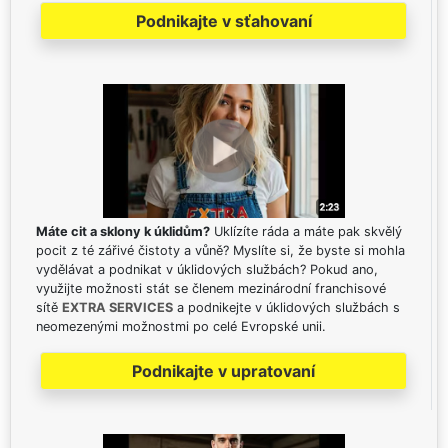
Podnikajte v sťahovaní
Máte cit a sklony k úklidům?
Uklízíte ráda a máte pak skvělý
pocit z té zářivé čistoty a vůně? Myslíte si, že byste si mohla
vydělávat a podnikat v úklidových službách? Pokud ano,
využijte možnosti stát se členem mezinárodní franchisové
sítě
EXTRA SERVICES
a podnikejte v úklidových službách s
neomezenými možnostmi po celé Evropské unii.
Podnikajte v upratovaní