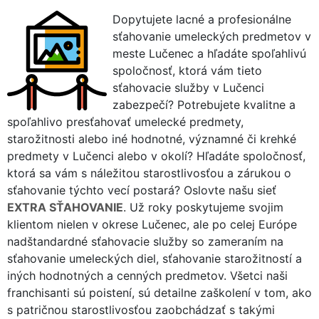
Dopytujete lacné a profesionálne
sťahovanie umeleckých predmetov v
meste Lučenec a hľadáte spoľahlivú
spoločnosť, ktorá vám tieto
sťahovacie služby v Lučenci
zabezpečí? Potrebujete kvalitne a
spoľahlivo presťahovať umelecké predmety,
starožitnosti alebo iné hodnotné, významné či krehké
predmety v Lučenci alebo v okolí? Hľadáte spoločnosť,
ktorá sa vám s náležitou starostlivosťou a zárukou o
sťahovanie týchto vecí postará? Oslovte našu sieť
EXTRA SŤAHOVANIE
. Už roky poskytujeme svojim
klientom nielen v okrese Lučenec, ale po celej Európe
nadštandardné sťahovacie služby so zameraním na
sťahovanie umeleckých diel, sťahovanie starožitností a
iných hodnotných a cenných predmetov. Všetci naši
franchisanti sú poistení, sú detailne zaškolení v tom, ako
s patričnou starostlivosťou zaobchádzať s takými