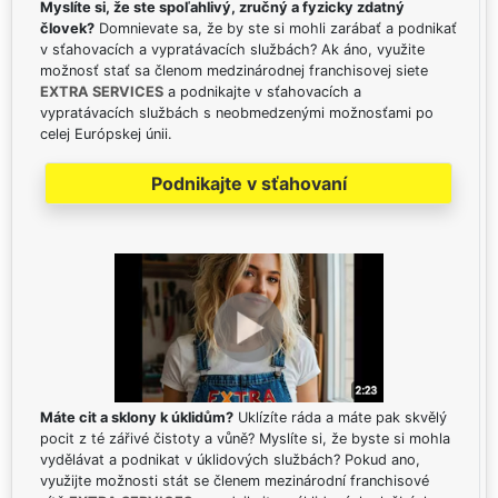
Myslíte si, že ste spoľahlivý, zručný a fyzicky zdatný
človek?
Domnievate sa, že by ste si mohli zarábať a podnikať
v sťahovacích a vypratávacích službách? Ak áno, využite
možnosť stať sa členom medzinárodnej franchisovej siete
EXTRA SERVICES
a podnikajte v sťahovacích a
vypratávacích službách s neobmedzenými možnosťami po
celej Európskej únii.
Podnikajte v sťahovaní
Máte cit a sklony k úklidům?
Uklízíte ráda a máte pak skvělý
pocit z té zářivé čistoty a vůně? Myslíte si, že byste si mohla
vydělávat a podnikat v úklidových službách? Pokud ano,
využijte možnosti stát se členem mezinárodní franchisové