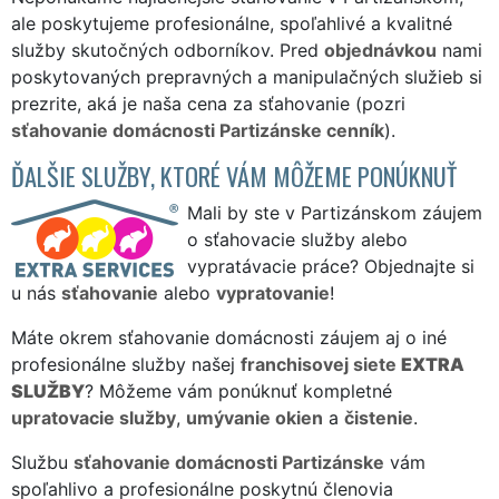
ale poskytujeme profesionálne, spoľahlivé a kvalitné
služby skutočných odborníkov. Pred
objednávkou
nami
poskytovaných prepravných a manipulačných služieb si
prezrite, aká je naša cena za sťahovanie (pozri
sťahovanie domácnosti Partizánske cenník
).
ĎALŠIE SLUŽBY, KTORÉ VÁM MÔŽEME PONÚKNUŤ
Mali by ste v Partizánskom záujem
o sťahovacie služby alebo
vypratávacie práce? Objednajte si
u nás
sťahovanie
alebo
vypratovanie
!
Máte okrem sťahovanie domácnosti záujem aj o iné
profesionálne služby našej
franchisovej siete
EXTRA
SLUŽBY
? Môžeme vám ponúknuť kompletné
upratovacie služby
,
umývanie okien
a
čistenie
.
Službu
sťahovanie domácnosti Partizánske
vám
spoľahlivo a profesionálne poskytnú členovia