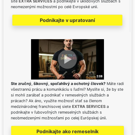
sítě
EXTRA SERVICES
a podnikejte v úklidových službách s
neomezenými možnostmi po celé Evropské unii.
Podnikajte v upratovaní
Ste zručný, šikovný, spoľahlivý a ochotný človek?
Máte radi
všestrannú prácu a komunikáciu s ľuďmi? Myslíte si, že by ste
si mohli zarábať a podnikať v remeselných službách a
prácach? Ak áno, využite možnosť stať sa členom
medzinárodnej franchisovej siete
EXTRA SERVICES
a
podnikajte v ľubovoľných remeselných službách s
neobmedzenými možnosťami po celej Európskej únii.
Podnikajte ako remeselník