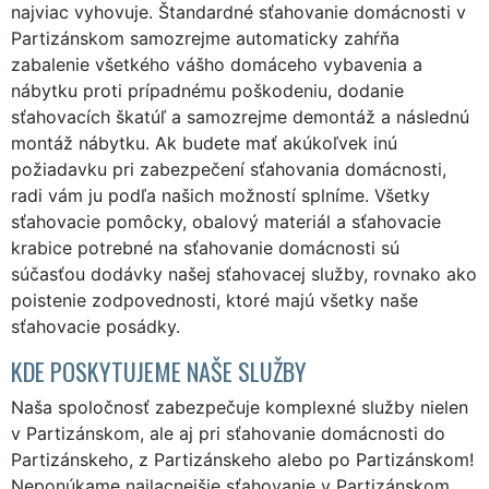
najviac vyhovuje. Štandardné sťahovanie domácnosti v
Partizánskom samozrejme automaticky zahŕňa
zabalenie všetkého vášho domáceho vybavenia a
nábytku proti prípadnému poškodeniu, dodanie
sťahovacích škatúľ a samozrejme demontáž a následnú
montáž nábytku. Ak budete mať akúkoľvek inú
požiadavku pri zabezpečení sťahovania domácnosti,
radi vám ju podľa našich možností splníme. Všetky
sťahovacie pomôcky, obalový materiál a sťahovacie
krabice potrebné na sťahovanie domácnosti sú
súčasťou dodávky našej sťahovacej služby, rovnako ako
poistenie zodpovednosti, ktoré majú všetky naše
sťahovacie posádky.
KDE POSKYTUJEME NAŠE SLUŽBY
Naša spoločnosť zabezpečuje komplexné služby nielen
v Partizánskom, ale aj pri sťahovanie domácnosti do
Partizánskeho, z Partizánskeho alebo po Partizánskom!
Neponúkame najlacnejšie sťahovanie v Partizánskom,