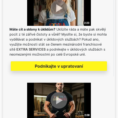
Máte cit a sklony k úklidům?
Uklízíte ráda a máte pak skvělý
pocit z té zářivé čistoty a vůně? Myslíte si, že byste si mohla
vydělávat a podnikat v úklidových službách? Pokud ano,
využijte možnosti stát se členem mezinárodní franchisové
sítě
EXTRA SERVICES
a podnikejte v úklidových službách s
neomezenými možnostmi po celé Evropské unii.
Podnikajte v upratovaní