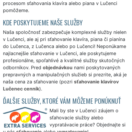
procesom sťahovania klavíra alebo piana v Lučenci
pomôžeme.
KDE POSKYTUJEME NAŠE SLUŽBY
Naša spoločnosť zabezpečuje komplexné služby nielen
v Lučenci, ale aj pri sťahovanie klavíra, piana či pianína
do Lučenca, z Lučenca alebo po Lučenci! Neponúkame
najlacnejšie sťahovanie v Lučenci, ale poskytujeme
profesionálne, spoľahlivé a kvalitné služby skutočných
odborníkov. Pred
objednávkou
nami poskytovaných
prepravných a manipulačných služieb si prezrite, aká je
naša cena za sťahovanie (pozri
sťahovanie klavírov
Lučenec cenník
).
ĎALŠIE SLUŽBY, KTORÉ VÁM MÔŽEME PONÚKNUŤ
Mali by ste v Lučenci záujem o
sťahovacie služby alebo
vypratávacie práce? Objednajte si
u nás
sťahovanie
alebo
vypratovanie
!