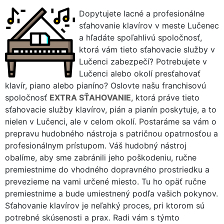
Dopytujete lacné a profesionálne
sťahovanie klavírov v meste Lučenec
a hľadáte spoľahlivú spoločnosť,
ktorá vám tieto sťahovacie služby v
Lučenci zabezpečí? Potrebujete v
Lučenci alebo okolí presťahovať
klavír, piano alebo pianíno? Oslovte našu franchisovú
spoločnosť
EXTRA SŤAHOVANIE
, ktorá práve tieto
sťahovacie služby klavírov, pián a pianín poskytuje, a to
nielen v Lučenci, ale v celom okolí. Postaráme sa vám o
prepravu hudobného nástroja s patričnou opatrnosťou a
profesionálnym prístupom. Váš hudobný nástroj
obalíme, aby sme zabránili jeho poškodeniu, ručne
premiestnime do vhodného dopravného prostriedku a
prevezieme na vami určené miesto. Tu ho opäť ručne
premiestnime a bude umiestnený podľa vašich pokynov.
Sťahovanie klavírov je neľahký proces, pri ktorom sú
potrebné skúsenosti a prax. Radi vám s týmto