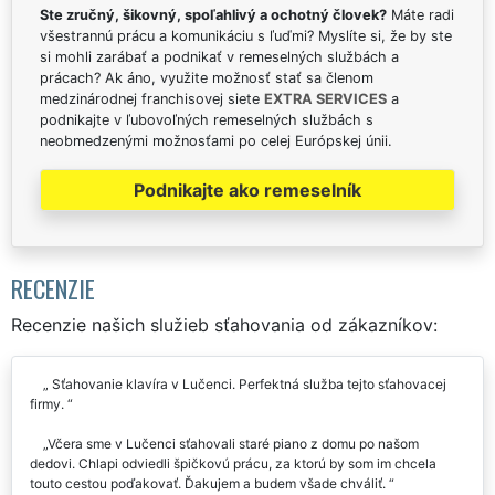
Ste zručný, šikovný, spoľahlivý a ochotný človek?
Máte radi
všestrannú prácu a komunikáciu s ľuďmi? Myslíte si, že by ste
si mohli zarábať a podnikať v remeselných službách a
prácach? Ak áno, využite možnosť stať sa členom
medzinárodnej franchisovej siete
EXTRA SERVICES
a
podnikajte v ľubovoľných remeselných službách s
neobmedzenými možnosťami po celej Európskej únii.
Podnikajte ako remeselník
RECENZIE
Recenzie našich služieb sťahovania od zákazníkov:
Sťahovanie klavíra v Lučenci. Perfektná služba tejto sťahovacej
firmy.
Včera sme v Lučenci sťahovali staré piano z domu po našom
dedovi. Chlapi odviedli špičkovú prácu, za ktorú by som im chcela
touto cestou poďakovať. Ďakujem a budem všade chváliť.