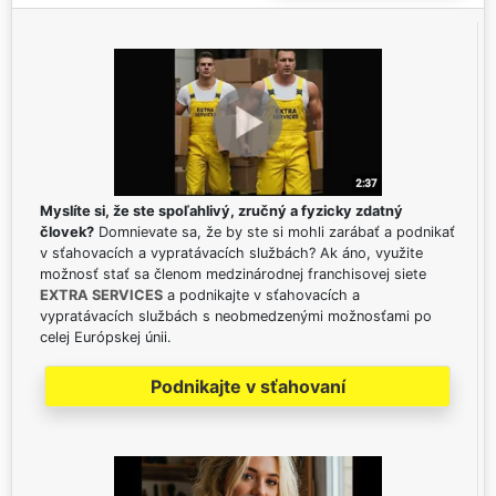
Myslíte si, že ste spoľahlivý, zručný a fyzicky zdatný
človek?
Domnievate sa, že by ste si mohli zarábať a podnikať
v sťahovacích a vypratávacích službách? Ak áno, využite
možnosť stať sa členom medzinárodnej franchisovej siete
EXTRA SERVICES
a podnikajte v sťahovacích a
vypratávacích službách s neobmedzenými možnosťami po
celej Európskej únii.
Podnikajte v sťahovaní