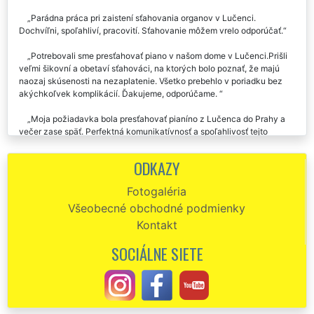
Parádna práca pri zaistení sťahovania organov v Lučenci.
Dochvíľni, spoľahliví, pracovití. Sťahovanie môžem vrelo odporúčať.
Potrebovali sme presťahovať piano v našom dome v Lučenci.Prišli
veľmi šikovní a obetaví sťahováci, na ktorých bolo poznať, že majú
naozaj skúsenosti na nezaplatenie. Všetko prebehlo v poriadku bez
akýchkoľvek komplikácií. Ďakujeme, odporúčame.
Moja požiadavka bola presťahovať pianíno z Lučenca do Prahy a
večer zase späť. Perfektná komunikatívnosť a spoľahlivosť tejto
sťahovacej firmy mi bola veľmi príjemná. Odporúčam.
ODKAZY
Perfektné zabezpečenie sťahovania klavíra z Lučenca. Bez
chybičky, rýchlo, opatrne.
Fotogaléria
Všeobecné obchodné podmienky
Kontakt
SOCIÁLNE SIETE