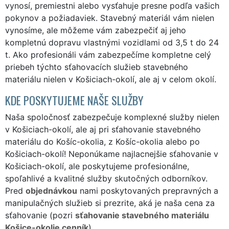
vynosí, premiestni alebo vysťahuje presne podľa vašich
pokynov a požiadaviek. Stavebný materiál vám nielen
vynosíme, ale môžeme vám zabezpečiť aj jeho
kompletnú dopravu vlastnými vozidlami od 3,5 t do 24
t. Ako profesionáli vám zabezpečíme kompletne celý
priebeh týchto sťahovacích služieb stavebného
materiálu nielen v Košiciach-okolí, ale aj v celom okolí.
KDE POSKYTUJEME NAŠE SLUŽBY
Naša spoločnosť zabezpečuje komplexné služby nielen
v Košiciach-okolí, ale aj pri sťahovanie stavebného
materiálu do Košíc-okolia, z Košíc-okolia alebo po
Košiciach-okolí! Neponúkame najlacnejšie sťahovanie v
Košiciach-okolí, ale poskytujeme profesionálne,
spoľahlivé a kvalitné služby skutočných odborníkov.
Pred
objednávkou
nami poskytovaných prepravných a
manipulačných služieb si prezrite, aká je naša cena za
sťahovanie (pozri
sťahovanie stavebného materiálu
Košice-okolie cenník
).