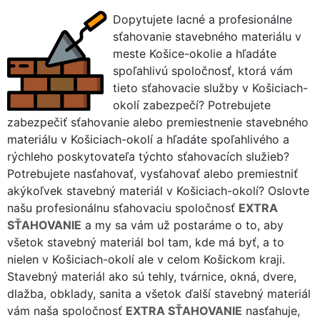
Dopytujete lacné a profesionálne
sťahovanie stavebného materiálu v
meste Košice-okolie a hľadáte
spoľahlivú spoločnosť, ktorá vám
tieto sťahovacie služby v Košiciach-
okolí zabezpečí? Potrebujete
zabezpečiť sťahovanie alebo premiestnenie stavebného
materiálu v Košiciach-okolí a hľadáte spoľahlivého a
rýchleho poskytovateľa týchto sťahovacích služieb?
Potrebujete nasťahovať, vysťahovať alebo premiestniť
akýkoľvek stavebný materiál v Košiciach-okolí? Oslovte
našu profesionálnu sťahovaciu spoločnosť
EXTRA
SŤAHOVANIE
a my sa vám už postaráme o to, aby
všetok stavebný materiál bol tam, kde má byť, a to
nielen v Košiciach-okolí ale v celom Košickom kraji.
Stavebný materiál ako sú tehly, tvárnice, okná, dvere,
dlažba, obklady, sanita a všetok ďalší stavebný materiál
vám naša spoločnosť
EXTRA SŤAHOVANIE
nasťahuje,