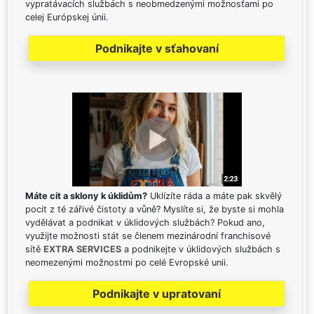
vypratávacích službách s neobmedzenými možnosťami po
celej Európskej únii.
Podnikajte v sťahovaní
Máte cit a sklony k úklidům?
Uklízíte ráda a máte pak skvělý
pocit z té zářivé čistoty a vůně? Myslíte si, že byste si mohla
vydělávat a podnikat v úklidových službách? Pokud ano,
využijte možnosti stát se členem mezinárodní franchisové
sítě
EXTRA SERVICES
a podnikejte v úklidových službách s
neomezenými možnostmi po celé Evropské unii.
Podnikajte v upratovaní