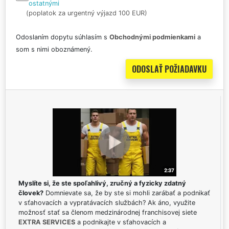
ostatnými
(poplatok za urgentný výjazd 100 EUR)
Odoslaním dopytu súhlasím s
Obchodnými podmienkami
a
som s nimi oboznámený.
Myslíte si, že ste spoľahlivý, zručný a fyzicky zdatný
človek?
Domnievate sa, že by ste si mohli zarábať a podnikať
v sťahovacích a vypratávacích službách? Ak áno, využite
možnosť stať sa členom medzinárodnej franchisovej siete
EXTRA SERVICES
a podnikajte v sťahovacích a