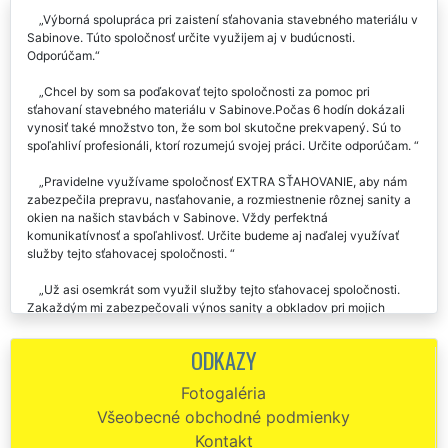
Výborná spolupráca pri zaistení sťahovania stavebného materiálu v
Sabinove. Túto spoločnosť určite využijem aj v budúcnosti.
Odporúčam.
Chcel by som sa poďakovať tejto spoločnosti za pomoc pri
sťahovaní stavebného materiálu v Sabinove.Počas 6 hodín dokázali
vynosiť také množstvo ton, že som bol skutočne prekvapený. Sú to
spoľahliví profesionáli, ktorí rozumejú svojej práci. Určite odporúčam.
Pravidelne využívame spoločnosť EXTRA SŤAHOVANIE, aby nám
zabezpečila prepravu, nasťahovanie, a rozmiestnenie rôznej sanity a
okien na našich stavbách v Sabinove. Vždy perfektná
komunikatívnosť a spoľahlivosť. Určite budeme aj naďalej využívať
služby tejto sťahovacej spoločnosti.
Už asi osemkrát som využil služby tejto sťahovacej spoločnosti.
Zakaždým mi zabezpečovali výnos sanity a obkladov pri mojich
stavebných projektoch v Sabinove. Profíci každým cólom. Ďakujem
Vám za skvelú dlhodobú spoluprácu.
ODKAZY
Na základe odporúčania som využila služby spoločnosti EXTRA
Fotogaléria
SŤAHOVANIE, aby mi zaistili rôzne rozmiestnenie stavebných
Všeobecné obchodné podmienky
materiálov v mojej novostavbe. Sú presní, spoľahliví a pracovití. Ich
sťahovacie služby odporúčam.
Kontakt