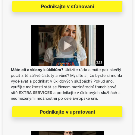
Podnikajte v sťahovaní
Máte cit a sklony k úklidům?
Uklízíte ráda a máte pak skvělý
pocit z té zářivé čistoty a vůně? Myslíte si, že byste si mohla
vydělávat a podnikat v úklidových službách? Pokud ano,
využijte možnosti stát se členem mezinárodní franchisové
sítě
EXTRA SERVICES
a podnikejte v úklidových službách s
neomezenými možnostmi po celé Evropské unii.
Podnikajte v upratovaní