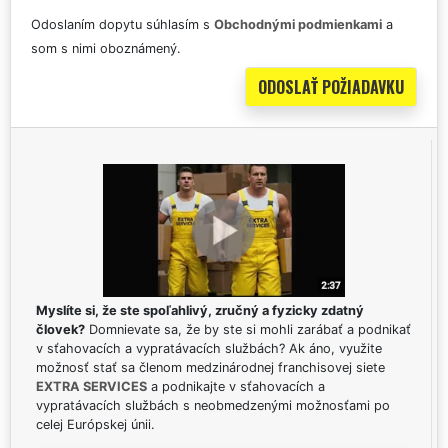
Odoslaním dopytu súhlasím s
Obchodnými podmienkami
a
som s nimi oboznámený.
Myslíte si, že ste spoľahlivý, zručný a fyzicky zdatný
človek?
Domnievate sa, že by ste si mohli zarábať a podnikať
v sťahovacích a vypratávacích službách? Ak áno, využite
možnosť stať sa členom medzinárodnej franchisovej siete
EXTRA SERVICES
a podnikajte v sťahovacích a
vypratávacích službách s neobmedzenými možnosťami po
celej Európskej únii.