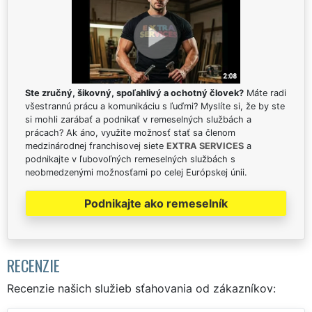
Ste zručný, šikovný, spoľahlivý a ochotný človek?
Máte radi
všestrannú prácu a komunikáciu s ľuďmi? Myslíte si, že by ste
si mohli zarábať a podnikať v remeselných službách a
prácach? Ak áno, využite možnosť stať sa členom
medzinárodnej franchisovej siete
EXTRA SERVICES
a
podnikajte v ľubovoľných remeselných službách s
neobmedzenými možnosťami po celej Európskej únii.
Podnikajte ako remeselník
RECENZIE
Recenzie našich služieb sťahovania od zákazníkov: