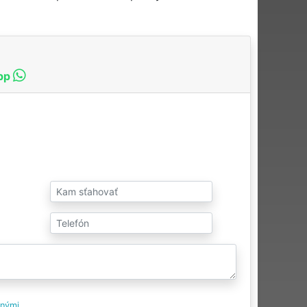
pp
tnými