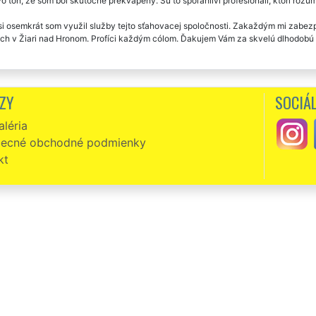
 ton, že som bol skutočne prekvapený. Sú to spoľahliví profesionáli, ktorí rozu
i osemkrát som využil služby tejto sťahovacej spoločnosti. Zakaždým mi zabezp
och v Žiari nad Hronom. Profíci každým cólom. Ďakujem Vám za skvelú dlhodobú
ZY
SOCIÁL
léria
ecné obchodné podmienky
kt