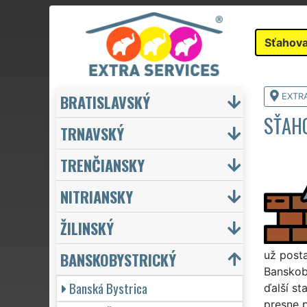
Sťahova
BRATISLAVSKÝ
EXTR
SŤAH
TRNAVSKÝ
TRENČIANSKY
NITRIANSKY
ŽILINSKÝ
BANSKOBYSTRICKÝ
už posta
Banskoby
Banská Bystrica
ďalší s
presne 