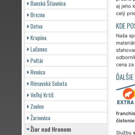
Banská Štiavnica
aj jeho
Brezno
celý pri
KDE PO
Detva
Naša spo
Krupina
materiá
Lučenec
sťahovan
odborní
Poltár
cena za
Revúca
ĎALŠIE
Rimavská Sobota
Veľký Krtíš
Zvolen
franchi
Žarnovica
čistenie
Žiar nad Hronom
Službu