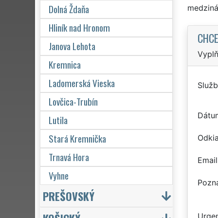
Dolná Ždaňa
medziná
Hliník nad Hronom
CHCE
Janova Lehota
Vyplň
Kremnica
Ladomerská Vieska
Služb
Lovčica-Trubín
Dátu
Lutila
Stará Kremnička
Odkia
Trnavá Hora
Email
Vyhne
Pozn
PREŠOVSKÝ
Urgen