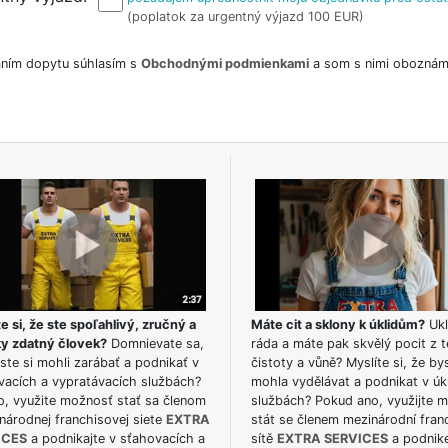
(poplatok za urgentný výjazd 100 EUR)
ním dopytu súhlasím s
Obchodnými podmienkami
a som s nimi oboznám
e si, že ste spoľahlivý, zručný a
Máte cit a sklony k úklidům?
Ukl
ky zdatný človek?
Domnievate sa,
ráda a máte pak skvělý pocit z t
ste si mohli zarábať a podnikať v
čistoty a vůně? Myslíte si, že by
vacích a vypratávacích službách?
mohla vydělávat a podnikat v úk
o, využite možnosť stať sa členom
službách? Pokud ano, využijte 
národnej franchisovej siete
EXTRA
stát se členem mezinárodní fran
ICES
a podnikajte v sťahovacích a
sítě
EXTRA SERVICES
a podnike