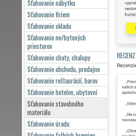
Sťahovanie nábytku
vypra
neobm
Sťahovanie firiem
Európs
Sťahovanie skladu
Sťahovanie ne/bytových
priestorov
RECENZ
Sťahovanie chaty, chalupy
Recenzie
Sťahovanie obchodu, predajne
Sťahovanie reštaurácií, barov
Prav
našich s
Sťahovanie hotelov, ubytovní
spoločn
Sťahovanie stavebného
Výbor
materiálu
Na zá
novostav
Sťahovanie úradu
Chcel
Sťahovanie ťažkých bremien