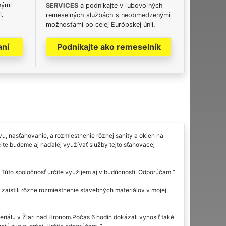
nými
SERVICES
a podnikajte v ľubovoľných
i.
remeselných službách s neobmedzenými
možnosťami po celej Európskej únii.
aní
Podnikajte ako remeselník
 nasťahovanie, a rozmiestnenie rôznej sanity a okien na
ite budeme aj naďalej využívať služby tejto sťahovacej
 Túto spoločnosť určite využijem aj v budúcnosti. Odporúčam.
istili rôzne rozmiestnenie stavebných materiálov v mojej
riálu v Žiari nad Hronom.Počas 6 hodín dokázali vynosiť také