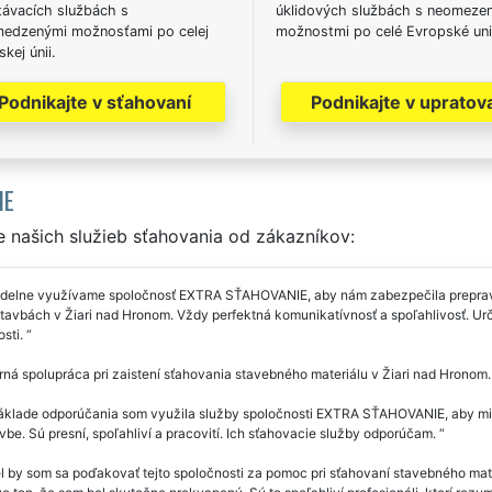
távacích službách s
úklidových službách s neomeze
edzenými možnosťami po celej
možnostmi po celé Evropské uni
kej únii.
Podnikajte v sťahovaní
Podnikajte v upratov
IE
 našich služieb sťahovania od zákazníkov:
idelne využívame spoločnosť EXTRA SŤAHOVANIE, aby nám zabezpečila prepravu,
tavbách v Žiari nad Hronom. Vždy perfektná komunikatívnosť a spoľahlivosť. Urč
osti.
ná spolupráca pri zaistení sťahovania stavebného materiálu v Žiari nad Hronom.
klade odporúčania som využila služby spoločnosti EXTRA SŤAHOVANIE, aby mi za
be. Sú presní, spoľahliví a pracovití. Ich sťahovacie služby odporúčam.
 by som sa poďakovať tejto spoločnosti za pomoc pri sťahovaní stavebného mate