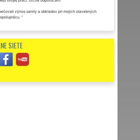
mejú svojej práci. Určite odporúčam.
ečovali výnos sanity a obkladov pri mojich stavebných
 spoluprácu.
NE SIETE