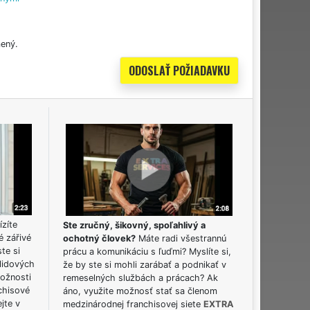
ený.
ízíte
Ste zručný, šikovný, spoľahlivý a
é zářivé
ochotný človek?
Máte radi všestrannú
ste si
prácu a komunikáciu s ľuďmi? Myslíte si,
lidových
že by ste si mohli zarábať a podnikať v
možnosti
remeselných službách a prácach? Ak
chisové
áno, využite možnosť stať sa členom
jte v
medzinárodnej franchisovej siete
EXTRA