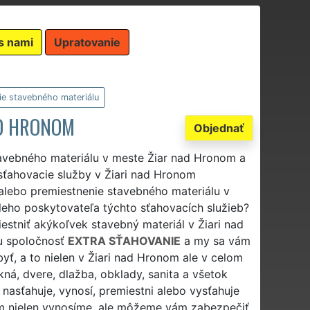
s nami
Upratovanie
e stavebného materiálu
AD HRONOM
Objednať
tavebného materiálu v meste Žiar nad Hronom a
 sťahovacie služby v Žiari nad Hronom
alebo premiestnenie stavebného materiálu v
leho poskytovateľa týchto sťahovacích služieb?
estniť akýkoľvek stavebný materiál v Žiari nad
u spoločnosť
EXTRA SŤAHOVANIE
a my sa vám
yť, a to nielen v Žiari nad Hronom ale v celom
kná, dvere, dlažba, obklady, sanita a všetok
nasťahuje, vynosí, premiestni alebo vysťahuje
ám nielen vynosíme, ale môžeme vám zabezpečiť