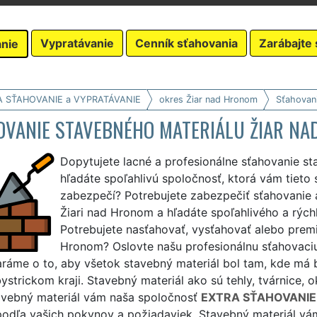
Vypratávanie
Cenník sťahovania
Zarábajte 
nie
A SŤAHOVANIE a VYPRATÁVANIE
okres Žiar nad Hronom
Sťahovani
OVANIE STAVEBNÉHO MATERIÁLU ŽIAR N
Dopytujete lacné a profesionálne sťahovanie s
hľadáte spoľahlivú spoločnosť, ktorá vám tieto
zabezpečí? Potrebujete zabezpečiť sťahovanie 
Žiari nad Hronom a hľadáte spoľahlivého a rých
Potrebujete nasťahovať, vysťahovať alebo premi
Hronom? Oslovte našu profesionálnu sťahovaci
ráme o to, aby všetok stavebný materiál bol tam, kde má b
strickom kraji. Stavebný materiál ako sú tehly, tvárnice, o
tavebný materiál vám naša spoločnosť
EXTRA SŤAHOVANIE
podľa vašich pokynov a požiadaviek. Stavebný materiál v