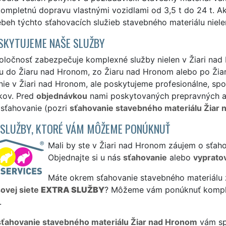
 kompletnú dopravu vlastnými vozidlami od 3,5 t do 24 t. 
ebeh týchto sťahovacích služieb stavebného materiálu nielen
SKYTUJEME NAŠE SLUŽBY
ločnosť zabezpečuje komplexné služby nielen v Žiari nad 
lu do Žiaru nad Hronom, zo Žiaru nad Hronom alebo po Žia
ie v Žiari nad Hronom, ale poskytujeme profesionálne, spo
kov. Pred
objednávkou
nami poskytovaných prepravných a m
 sťahovanie (pozri
sťahovanie stavebného materiálu Žiar
 SLUŽBY, KTORÉ VÁM MÔŽEME PONÚKNUŤ
Mali by ste v Žiari nad Hronom záujem o sťah
Objednajte si u nás
sťahovanie
alebo
vyprato
Máte okrem sťahovanie stavebného materiálu z
sovej siete
EXTRA SLUŽBY
? Môžeme vám ponúknuť komp
.
sťahovanie stavebného materiálu Žiar nad Hronom
vám spo