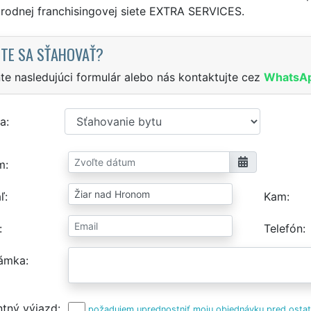
rodnej franchisingovej siete EXTRA SERVICES.
TE SA SŤAHOVAŤ?
te nasledujúci formulár alebo nás kontaktujte cez
WhatsA
a
m
ľ
Kam
Telefón
ámka
tný výjazd
požadujem uprednostniť moju objednávku pred osta