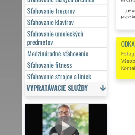
množstvo
Sťahovanie trezorov
Už as
projekt
Sťahovanie klavírov
Sťahovanie umeleckých
predmetov
ODKA
Medzinárodné sťahovanie
Fotoga
Všeob
Sťahovanie fitness
Konta
Sťahovanie strojov a liniek
VYPRATÁVACIE SLUŽBY