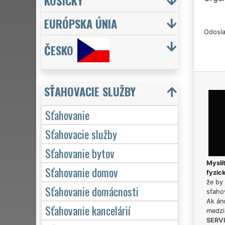
KOŠICKÝ
EURÓPSKA ÚNIA
Odosla
ČESKO
SŤAHOVACIE SLUŽBY
Sťahovanie
Sťahovacie služby
Sťahovanie bytov
Myslít
Sťahovanie domov
fyzic
že by 
Sťahovanie domácnosti
sťaho
Ak án
Sťahovanie kancelárií
medzi
SERV