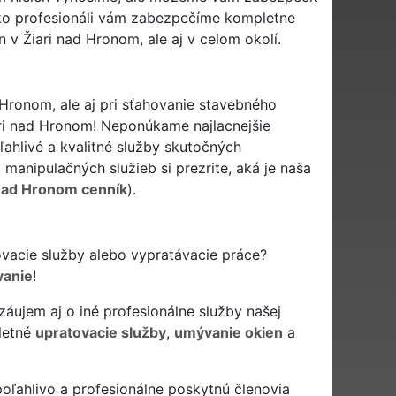
Ako profesionáli vám zabezpečíme kompletne
 v Žiari nad Hronom, ale aj v celom okolí.
Hronom, ale aj pri sťahovanie stavebného
ri nad Hronom! Neponúkame najlacnejšie
ľahlivé a kvalitné služby skutočných
anipulačných služieb si prezrite, aká je naša
 nad Hronom cenník
).
ovacie služby alebo vypratávacie práce?
vanie
!
áujem aj o iné profesionálne služby našej
letné
upratovacie služby
,
umývanie okien
a
ľahlivo a profesionálne poskytnú členovia