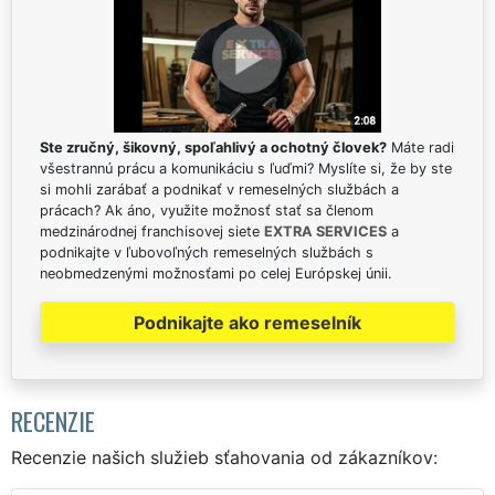
Ste zručný, šikovný, spoľahlivý a ochotný človek?
Máte radi
všestrannú prácu a komunikáciu s ľuďmi? Myslíte si, že by ste
si mohli zarábať a podnikať v remeselných službách a
prácach? Ak áno, využite možnosť stať sa členom
medzinárodnej franchisovej siete
EXTRA SERVICES
a
podnikajte v ľubovoľných remeselných službách s
neobmedzenými možnosťami po celej Európskej únii.
Podnikajte ako remeselník
RECENZIE
Recenzie našich služieb sťahovania od zákazníkov: