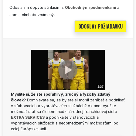
Odoslaním dopytu súhlasím s
Obchodnými podmienkami
a
som s nimi oboznámený.
Myslíte si, že ste spoľahlivý, zručný a fyzicky zdatný
človek?
Domnievate sa, že by ste si mohli zarábať a podnikať
v sťahovacích a vypratávacích službách? Ak áno, využite
možnosť stať sa členom medzinárodnej franchisovej siete
EXTRA SERVICES
a podnikajte v sťahovacích a
vypratávacích službách s neobmedzenými možnosťami po
celej Európskej únii.