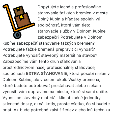
Dopytujete lacné a profesionálne
sťahovanie ťažkých bremien v meste
Dolný Kubín a hľadáte spoľahlivú
spoločnosť, ktorá vám tieto
sťahovacie služby v Dolnom Kubíne
zabezpečí? Potrebujete v Dolnom
Kubíne zabezpečiť sťahovanie ťažkých bremien?
Potrebujete ťažké bremená prepraviť či vynosiť?
Potrebujete vynosiť stavebný materiál na stavbu?
Zabezpečíme vám tento druh sťahovania
prostredníctvom našej profesionálnej sťahovacej
spoločnosti
EXTRA SŤAHOVANIE
, ktorá pôsobí nielen v
Dolnom Kubíne, ale v celom okolí. Všetky bremená,
ktoré budete potrebovať presťahovať alebo niekam
vynosiť, vám dopravíme na miesta, ktoré si sami určíte.
Vynosíme stavebný materiál, klimatizačné jednotky,
sklenené dosky, okná, kotly, proste všetko, čo si budete
priať. Ak bude potrebné zaistiť žeriav alebo inú techniku