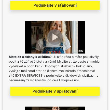
Podnikajte v sťahovaní
Máte cit a sklony k úklidům?
Uklízíte ráda a máte pak skvělý
pocit z té zářivé čistoty a vůně? Myslíte si, že byste si mohla
vydělávat a podnikat v úklidových službách? Pokud ano,
využijte možnosti stát se členem mezinárodní franchisové
sítě
EXTRA SERVICES
a podnikejte v úklidových službách s
neomezenými možnostmi po celé Evropské unii.
Podnikajte v upratovaní