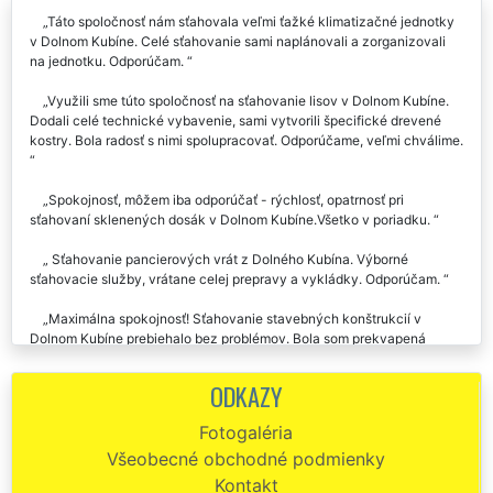
Táto spoločnosť nám sťahovala veľmi ťažké klimatizačné jednotky
v Dolnom Kubíne. Celé sťahovanie sami naplánovali a zorganizovali
na jednotku. Odporúčam.
Využili sme túto spoločnosť na sťahovanie lisov v Dolnom Kubíne.
Dodali celé technické vybavenie, sami vytvorili špecifické drevené
kostry. Bola radosť s nimi spolupracovať. Odporúčame, veľmi chválime.
Spokojnosť, môžem iba odporúčať - rýchlosť, opatrnosť pri
sťahovaní sklenených dosák v Dolnom Kubíne.Všetko v poriadku.
Sťahovanie pancierových vrát z Dolného Kubína. Výborné
sťahovacie služby, vrátane celej prepravy a vykládky. Odporúčam.
Maximálna spokojnosť! Sťahovanie stavebných konštrukcií v
Dolnom Kubíne prebiehalo bez problémov. Bola som prekvapená
rýchlosťou, spoľahlivosťou a čistotou. Nemusela som sa o nič starať.
Všetok stavebný materiál vynosili presne tak, ako som si priala. Túto
ODKAZY
sťahovaciu spoločnosť môžem len odporučiť!
Fotogaléria
Všeobecné obchodné podmienky
Kontakt