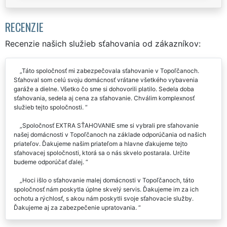
RECENZIE
Recenzie našich služieb sťahovania od zákazníkov:
Táto spoločnosť mi zabezpečovala sťahovanie v Topoľčanoch.
Sťahoval som celú svoju domácnosť vrátane všetkého vybavenia
garáže a dielne. Všetko čo sme si dohovorili platilo. Sedela doba
sťahovania, sedela aj cena za sťahovanie. Chválim komplexnosť
služieb tejto spoločnosti.
Spoločnosť EXTRA SŤAHOVANIE sme si vybrali pre sťahovanie
našej domácnosti v Topoľčanoch na základe odporúčania od našich
priateľov. Ďakujeme našim priateľom a hlavne ďakujeme tejto
sťahovacej spoločnosti, ktorá sa o nás skvelo postarala. Určite
budeme odporúčať ďalej.
Hoci išlo o sťahovanie malej domácnosti v Topoľčanoch, táto
spoločnosť nám poskytla úplne skvelý servis. Ďakujeme im za ich
ochotu a rýchlosť, s akou nám poskytli svoje sťahovacie služby.
Ďakujeme aj za zabezpečenie upratovania.
Veľmi solídne a profesionálne rokovanie pri dohováraní sťahovania