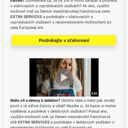
človek?
Domnievate sa, že by ste si mohli zarábať a podnikať
v sťahovacích a vypratávacích službách? Ak áno, využite
možnosť stať sa členom medzinárodnej franchisovej siete
EXTRA SERVICES
a podnikajte v sťahovacích a
vypratávacích službách s neobmedzenými možnosťami po
celej Európskej únii.
Podnikajte v sťahovaní
Máte cit a sklony k úklidům?
Uklízíte ráda a máte pak skvělý
pocit z té zářivé čistoty a vůně? Myslíte si, že byste si mohla
vydělávat a podnikat v úklidových službách? Pokud ano,
využijte možnosti stát se členem mezinárodní franchisové
sítě
EXTRA SERVICES
a podnikejte v úklidových službách s
neomezenými možnostmi po celé Evropské unii.