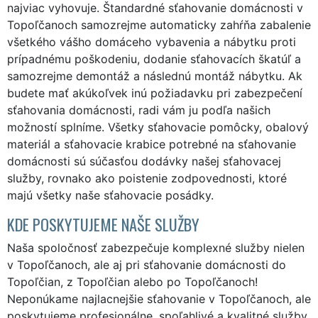
najviac vyhovuje. Štandardné sťahovanie domácnosti v
Topoľčanoch samozrejme automaticky zahŕňa zabalenie
všetkého vášho domáceho vybavenia a nábytku proti
prípadnému poškodeniu, dodanie sťahovacích škatúľ a
samozrejme demontáž a následnú montáž nábytku. Ak
budete mať akúkoľvek inú požiadavku pri zabezpečení
sťahovania domácnosti, radi vám ju podľa našich
možností splníme. Všetky sťahovacie pomôcky, obalový
materiál a sťahovacie krabice potrebné na sťahovanie
domácnosti sú súčasťou dodávky našej sťahovacej
služby, rovnako ako poistenie zodpovednosti, ktoré
majú všetky naše sťahovacie posádky.
KDE POSKYTUJEME NAŠE SLUŽBY
Naša spoločnosť zabezpečuje komplexné služby nielen
v Topoľčanoch, ale aj pri sťahovanie domácnosti do
Topoľčian, z Topoľčian alebo po Topoľčanoch!
Neponúkame najlacnejšie sťahovanie v Topoľčanoch, ale
poskytujeme profesionálne, spoľahlivé a kvalitné služby