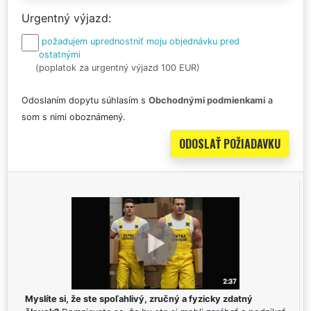
Urgentný výjazd
požadujem uprednostniť moju objednávku pred
ostatnými
(poplatok za urgentný výjazd 100 EUR)
Odoslaním dopytu súhlasím s
Obchodnými podmienkami
a
som s nimi oboznámený.
Myslíte si, že ste spoľahlivý, zručný a fyzicky zdatný