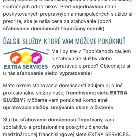
skutočných odborníkov. Pred
objednávkou
nami
poskytovaných prepravných a manipulačných služieb si
prezrite, aká je naša cena za sťahovanie (pozri
sťahovanie domácnosti Topoľčany cenník
).
ĎALŠIE SLUŽBY, KTORÉ VÁM MÔŽEME PONÚKNUŤ
Mali by ste v Topoľčanoch záujem
o sťahovacie služby alebo
vypratávacie práce? Objednajte si
u nás
sťahovanie
alebo
vypratovanie
!
Máte okrem sťahovanie domácnosti záujem aj o iné
profesionálne služby našej
franchisovej siete
EXTRA
SLUŽBY
? Môžeme vám ponúknuť kompletné
upratovacie služby
,
umývanie okien
a
čistenie
.
Službu
sťahovanie domácnosti Topoľčany
vám
spoľahlivo a profesionálne poskytnú členovia
medzinárodnej franchisingovej siete EXTRA SERVICES.