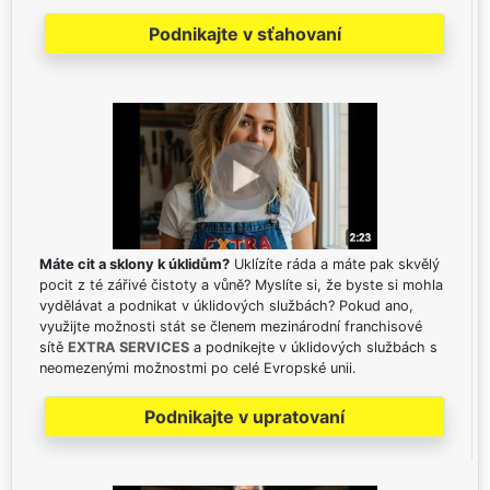
Podnikajte v sťahovaní
Máte cit a sklony k úklidům?
Uklízíte ráda a máte pak skvělý
pocit z té zářivé čistoty a vůně? Myslíte si, že byste si mohla
vydělávat a podnikat v úklidových službách? Pokud ano,
využijte možnosti stát se členem mezinárodní franchisové
sítě
EXTRA SERVICES
a podnikejte v úklidových službách s
neomezenými možnostmi po celé Evropské unii.
Podnikajte v upratovaní