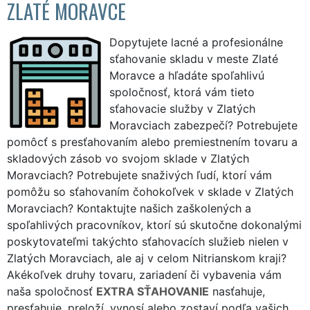
ZLATÉ MORAVCE
Dopytujete lacné a profesionálne
sťahovanie skladu v meste Zlaté
Moravce a hľadáte spoľahlivú
spoločnosť, ktorá vám tieto
sťahovacie služby v Zlatých
Moravciach zabezpečí? Potrebujete
pomôcť s presťahovaním alebo premiestnením tovaru a
skladových zásob vo svojom sklade v Zlatých
Moravciach? Potrebujete snaživých ľudí, ktorí vám
pomôžu so sťahovaním čohokoľvek v sklade v Zlatých
Moravciach? Kontaktujte našich zaškolených a
spoľahlivých pracovníkov, ktorí sú skutočne dokonalými
poskytovateľmi takýchto sťahovacích služieb nielen v
Zlatých Moravciach, ale aj v celom Nitrianskom kraji?
Akékoľvek druhy tovaru, zariadení či vybavenia vám
naša spoločnosť
EXTRA SŤAHOVANIE
nasťahuje,
presťahuje, preloží, vynosí alebo zostaví podľa vašich