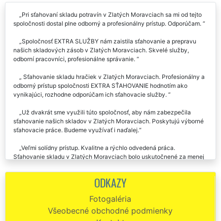
Pri sťahovaní skladu potravín v Zlatých Moravciach sa mi od tejto
spoločnosti dostal plne odborný a profesionálny prístup. Odporúčam.
Spoločnosť EXTRA SLUŽBY nám zaistila sťahovanie a prepravu
našich skladových zásob v Zlatých Moravciach. Skvelé služby,
odborní pracovníci, profesionálne správanie.
Sťahovanie skladu hračiek v Zlatých Moravciach. Profesionálny a
odborný prístup spoločnosti EXTRA SŤAHOVANIE hodnotím ako
vynikajúci, rozhodne odporúčam ich sťahovacie služby.
Už dvakrát sme využili túto spoločnosť, aby nám zabezpečila
sťahovanie našich skladov v Zlatých Moravciach. Poskytujú výborné
sťahovacie práce. Budeme využívať i naďalej.
Veľmi solídny prístup. Kvalitne a rýchlo odvedená práca.
Sťahovanie skladu v Zlatých Moravciach bolo uskutočnené za menej
než 3 dni. Absolútne profesionálna práca tak kamionistov, ako aj
samotných pracovníkov. Odporúčam.
ODKAZY
Fotogaléria
Všeobecné obchodné podmienky