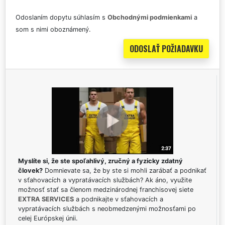
Odoslaním dopytu súhlasím s
Obchodnými podmienkami
a
som s nimi oboznámený.
Myslíte si, že ste spoľahlivý, zručný a fyzicky zdatný
človek?
Domnievate sa, že by ste si mohli zarábať a podnikať
v sťahovacích a vypratávacích službách? Ak áno, využite
možnosť stať sa členom medzinárodnej franchisovej siete
EXTRA SERVICES
a podnikajte v sťahovacích a
vypratávacích službách s neobmedzenými možnosťami po
celej Európskej únii.