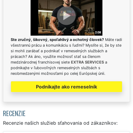
Ste zručný, šikovný, spoľahlivý a ochotný človek?
Máte radi
všestrannú prácu a komunikáciu s ľuďmi? Myslíte si, že by ste
si mohli zarábať a podnikať v remeselných službách a
prácach? Ak áno, využite možnosť stať sa členom
medzinárodnej franchisovej siete
EXTRA SERVICES
a
podnikajte v ľubovoľných remeselných službách s
neobmedzenými možnosťami po celej Európskej únii.
Podnikajte ako remeselník
RECENZIE
Recenzie našich služieb sťahovania od zákazníkov: