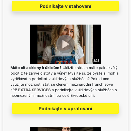
Podnikajte v sťahovaní
Máte cit a sklony k úklidům?
Uklízíte ráda a máte pak skvělý
pocit z té zářivé čistoty a vůně? Myslíte si, že byste si mohla
vydělávat a podnikat v úklidových službách? Pokud ano,
využijte možnosti stát se členem mezinárodní franchisové
sítě
EXTRA SERVICES
a podnikejte v úklidových službách s
neomezenými možnostmi po celé Evropské unii.
Podnikajte v upratovaní