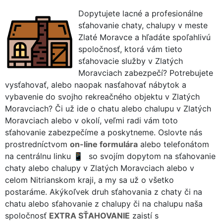
Dopytujete lacné a profesionálne
sťahovanie chaty, chalupy v meste
Zlaté Moravce a hľadáte spoľahlivú
spoločnosť, ktorá vám tieto
sťahovacie služby v Zlatých
Moravciach zabezpečí? Potrebujete
vysťahovať, alebo naopak nasťahovať nábytok a
vybavenie do svojho rekreačného objektu v Zlatých
Moravciach? Či už ide o chatu alebo chalupu v Zlatých
Moravciach alebo v okolí, veľmi radi vám toto
sťahovanie zabezpečíme a poskytneme. Oslovte nás
prostredníctvom
on-line formulára
alebo telefonátom
na centrálnu linku
so svojím dopytom na sťahovanie
chaty alebo chalupy v Zlatých Moravciach alebo v
celom Nitrianskom kraji, a my sa už o všetko
postaráme. Akýkoľvek druh sťahovania z chaty či na
chatu alebo sťahovanie z chalupy či na chalupu naša
spoločnosť
EXTRA SŤAHOVANIE
zaistí s