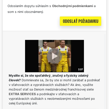
Odoslaním dopytu súhlasím s
Obchodnými podmienkami
a
som s nimi oboznámený.
Myslíte si, že ste spoľahlivý, zručný a fyzicky zdatný
človek?
Domnievate sa, že by ste si mohli zarábať a podnikať
v sťahovacích a vypratávacích službách? Ak áno, využite
možnosť stať sa členom medzinárodnej franchisovej siete
EXTRA SERVICES
a podnikajte v sťahovacích a
vypratávacích službách s neobmedzenými možnosťami po
celej Európskej únii.