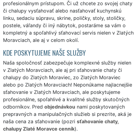
profesionálnym prístupom. Či už chcete zo svojej chaty
či chalupy vysťahovať alebo nasťahovať kuchynskú
linku, sedaciu súpravu, skrine, poličky, stoly, stoličky,
postele, váľandy či iný nábytok, postaráme sa vám o
kompletný a spoľahlivý sťahovací servis nielen v Zlatých
Moravciach, ale aj v celom okolí.
KDE POSKYTUJEME NAŠE SLUŽBY
Naša spoločnosť zabezpečuje komplexné služby nielen
v Zlatých Moravciach, ale aj pri sťahovanie chaty či
chalupy do Zlatých Moraviec, zo Zlatých Moraviec
alebo po Zlatých Moravciach! Neponúkame najlacnejšie
sťahovanie v Zlatých Moravciach, ale poskytujeme
profesionálne, spoľahlivé a kvalitné služby skutočných
odborníkov. Pred
objednávkou
nami poskytovaných
prepravných a manipulačných služieb si prezrite, aká je
naša cena za sťahovanie (pozri
sťahovanie chaty,
chalupy Zlaté Moravce cenník
).