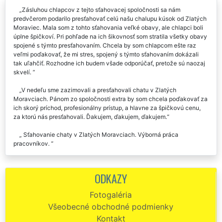
Zásluhou chlapcov z tejto sťahovacej spoločnosti sa nám
predvčerom podarilo presťahovať celú našu chalupu kúsok od Zlatých
Moraviec. Mala som z tohto sťahovania veľké obavy, ale chlapci boli
úplne špičkoví. Pri pohľade na ich šikovnosť som stratila všetky obavy
spojené s týmto presťahovaním. Chcela by som chlapcom ešte raz
veľmi poďakovať, že mi stres, spojený s týmto sťahovaním dokázali
tak uľahčiť. Rozhodne ich budem všade odporúčať, pretože sú naozaj
skvelí.
V nedeľu sme zazimovali a presťahovali chatu v Zlatých
Moravciach. Pánom zo spoločnosti extra by som chcela poďakovať za
ich skorý príchod, profesionálny prístup, a hlavne za špičkovú cenu,
za ktorú nás presťahovali. Ďakujem, ďakujem, ďakujem.
Sťahovanie chaty v Zlatých Moravciach. Výborná práca
pracovníkov.
Objednanie sťahovania chaty v Zlatých Moravciach cez webový
objednávkový formulár bolo veľmi jednoduché a rýchle. Technici sa mi
ODKAZY
ozvali počas 0,5 hod. Samotné sťahovanie chaty prebehlo úplne
perfektne. Ďakujem a odporúčam.
Fotogaléria
Všeobecné obchodné podmienky
Spoločnosť EXTRA SŤAHOVANIE nám zaisťovala vysťahovanie
novo zakúpenej poľnohospodárskej usadlosti v Zlatých Moravciach.
Kontakt