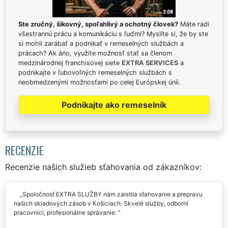
Ste zručný, šikovný, spoľahlivý a ochotný človek?
Máte radi
všestrannú prácu a komunikáciu s ľuďmi? Myslíte si, že by ste
si mohli zarábať a podnikať v remeselných službách a
prácach? Ak áno, využite možnosť stať sa členom
medzinárodnej franchisovej siete
EXTRA SERVICES
a
podnikajte v ľubovoľných remeselných službách s
neobmedzenými možnosťami po celej Európskej únii.
Podnikajte ako remeselník
RECENZIE
Recenzie našich služieb sťahovania od zákazníkov:
Spoločnosť EXTRA SLUŽBY nám zaistila sťahovanie a prepravu
našich skladových zásob v Košiciach. Skvelé služby, odborní
pracovníci, profesionálne správanie.