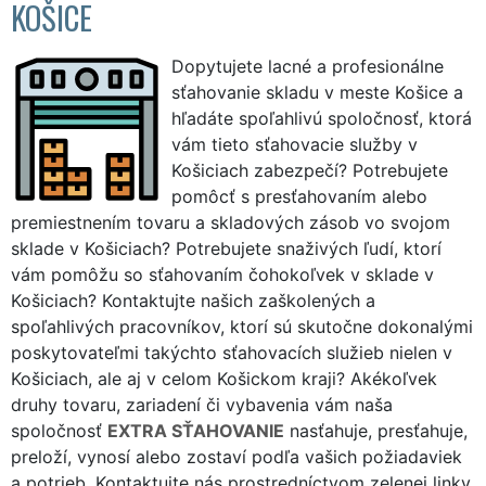
KOŠICE
Dopytujete lacné a profesionálne
sťahovanie skladu v meste Košice a
hľadáte spoľahlivú spoločnosť, ktorá
vám tieto sťahovacie služby v
Košiciach zabezpečí? Potrebujete
pomôcť s presťahovaním alebo
premiestnením tovaru a skladových zásob vo svojom
sklade v Košiciach? Potrebujete snaživých ľudí, ktorí
vám pomôžu so sťahovaním čohokoľvek v sklade v
Košiciach? Kontaktujte našich zaškolených a
spoľahlivých pracovníkov, ktorí sú skutočne dokonalými
poskytovateľmi takýchto sťahovacích služieb nielen v
Košiciach, ale aj v celom Košickom kraji? Akékoľvek
druhy tovaru, zariadení či vybavenia vám naša
spoločnosť
EXTRA SŤAHOVANIE
nasťahuje, presťahuje,
preloží, vynosí alebo zostaví podľa vašich požiadaviek
a potrieb. Kontaktujte nás prostredníctvom zelenej linky