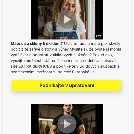
Máte cit a sklony k úklidům?
Uklízíte ráda a máte pak skvělý
pocit z té zářivé čistoty a vůně? Myslíte si, že byste si mohla
vydělávat a podnikat v úklidových službách? Pokud ano,
využijte možnosti stát se členem mezinárodní franchisové
sítě
EXTRA SERVICES
a podnikejte v úklidových službách s
neomezenými možnostmi po celé Evropské unii.
Podnikajte v upratovaní