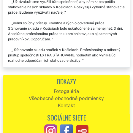
Už dvakrát sme využili túto spoločnosť, aby nám zabezpečila
sťahovanie našich skladov v Košiciach. Poskytujú výborné sťahovacie
práce. Budeme využívať i naďalej.
Veľmi solídny prístup. Kvalitne a rýchlo odvedená práca.
Sťahovanie skladu v Košiciach bolo uskutočnené za menej než 3 dni.
Absolútne profesionálna práca tak kamionistov, ako aj samotných
pracovníkov. Odporúčam.
Sťahovanie skladu hračiek v Košiciach. Profesionálny a odborný
prístup spoločnosti EXTRA SŤAHOVANIE hodnotím ako vynikajúci,
rozhodne odporúčam ich sťahovacie služby.
Pri sťahovaní skladu potravín v Košiciach sa mi od tejto spoločnosti
dostal plne odborný a profesionálny prístup. Odporúčam.
ODKAZY
Fotogaléria
Všeobecné obchodné podmienky
Kontakt
SOCIÁLNE SIETE