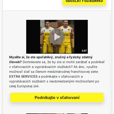
Myslíte si, že ste spoľahlivý, zručný a fyzicky zdatný
človek?
Domnievate sa, že by ste si mohli zarábať a podnikať
v sťahovacích a vypratávacích službách? Ak áno, využite
možnosť stať sa členom medzinárodnej franchisovej siete
EXTRA SERVICES
a podnikajte v sťahovacích a
vypratávacích službách s neobmedzenými možnosťami po
celej Európskej únii.
Podnikajte v sťahovaní