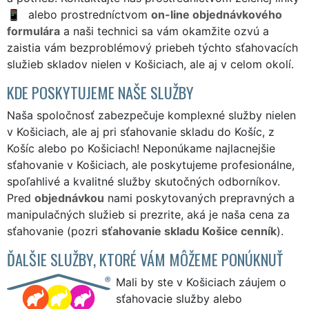
alebo prostredníctvom
on-line objednávkového
formulára
a naši technici sa vám okamžite ozvú a
zaistia vám bezproblémový priebeh týchto sťahovacích
služieb skladov nielen v Košiciach, ale aj v celom okolí.
KDE POSKYTUJEME NAŠE SLUŽBY
Naša spoločnosť zabezpečuje komplexné služby nielen
v Košiciach, ale aj pri sťahovanie skladu do Košíc, z
Košíc alebo po Košiciach! Neponúkame najlacnejšie
sťahovanie v Košiciach, ale poskytujeme profesionálne,
spoľahlivé a kvalitné služby skutočných odborníkov.
Pred
objednávkou
nami poskytovaných prepravných a
manipulačných služieb si prezrite, aká je naša cena za
sťahovanie (pozri
sťahovanie skladu Košice cenník
).
ĎALŠIE SLUŽBY, KTORÉ VÁM MÔŽEME PONÚKNUŤ
Mali by ste v Košiciach záujem o
sťahovacie služby alebo