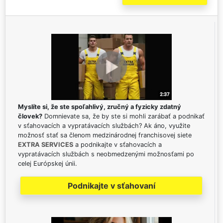
Myslíte si, že ste spoľahlivý, zručný a fyzicky zdatný
človek?
Domnievate sa, že by ste si mohli zarábať a podnikať
v sťahovacích a vypratávacích službách? Ak áno, využite
možnosť stať sa členom medzinárodnej franchisovej siete
EXTRA SERVICES
a podnikajte v sťahovacích a
vypratávacích službách s neobmedzenými možnosťami po
celej Európskej únii.
Podnikajte v sťahovaní