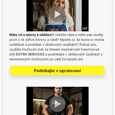
Máte cit a sklony k úklidům?
Uklízíte ráda a máte pak skvělý
pocit z té zářivé čistoty a vůně? Myslíte si, že byste si mohla
vydělávat a podnikat v úklidových službách? Pokud ano,
využijte možnosti stát se členem mezinárodní franchisové
sítě
EXTRA SERVICES
a podnikejte v úklidových službách s
neomezenými možnostmi po celé Evropské unii.
Podnikajte v upratovaní