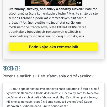
Ste zručný, šikovný, spoľahlivý a ochotný človek?
Máte radi
všestrannú prácu a komunikáciu s ľuďmi? Myslíte si, že by ste
si mohli zarábať a podnikať v remeselných službách a
prácach? Ak áno, využite možnosť stať sa členom
medzinárodnej franchisovej siete
EXTRA SERVICES
a
podnikajte v ľubovoľných remeselných službách s
neobmedzenými možnosťami po celej Európskej únii.
Podnikajte ako remeselník
RECENZIE
Recenzie našich služieb sťahovania od zákazníkov:
S touto spoločnosťou sme sťahovali naše tlačiarenské stroje a celé
vybavenie tlačiarne z Košíc do Domažlíc. Chcela by som touto cestou
poďakovať za ich skvelé sťahovacie služby. Zaistili komplet všetko, o
nič sme sa nemuseli starať, nič sme nemuseli vysvetľovať. Super
sťahovanie, výborná cena, určite odporúčam.