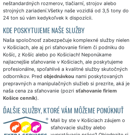
neštandardných rozmerov, tlačiarní, strojov alebo
strojných zariadení.Všetky naše vozidlá od 3,5 tony do
24 ton sú vám kedykoľvek k dispozícii.
KDE POSKYTUJEME NAŠE SLUŽBY
Naša spoločnosť zabezpečuje komplexné služby nielen
v Košiciach, ale aj pri sťahovanie firiem či podniku do
Košíc, z Košíc alebo po Košiciach! Neponúkame
najlacnejšie sťahovanie v Košiciach, ale poskytujeme
profesionálne, spoľahlivé a kvalitné služby skutočných
odborníkov. Pred
objednávkou
nami poskytovaných
prepravných a manipulačných služieb si prezrite, aká je
naša cena za sťahovanie (pozri
sťahovanie firiem
Košice cenník
).
ĎALŠIE SLUŽBY, KTORÉ VÁM MÔŽEME PONÚKNUŤ
Mali by ste v Košiciach záujem o
sťahovacie služby alebo
vypratávacie práce? Objednajte si