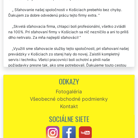
Sťahovanie našej spoločnosti v Košiciach prebehlo bez chyby.
Ďakujem za dobre odvedenú prácu tejto firmy extra.
Skvelá sťahovacia firma, chlapci boli profesionálni, všetko zvládli
na 100%. Pri sťahovaní firmy v Košiciach sa nič nezničilo a ani to príliš
dlho netrvalo. Za mňa najlepší sťahováci!
Využili sme sťahovacie služby tejto spoločnosti, pri sťahovaní našej
prevádzky v Košiciach zo starej haly do novej. Zaistili kompletný
servis i techniku. Všetci pracovníci boli ochotní a plnili naše
požiadavky presne tak, ako sme potrebovali. Ďakujeme touto cestou
za vašu prácu i ľudský prístup pri tomto sťahovaní.
ODKAZY
Špičkový sťahovací servis, odporúčam. Sťahovanie našej firmy v
Košiciach trvalo síce 6 dní, ale bolo skutočne profesionálne vykonané.
Fotogaléria
Sedela dohodnutá doba sťahovania i cena.
Všeobecné obchodné podmienky
Dobrý deň. Chcela by som touto cestou poďakovať spoločnosti
Kontakt
EXTRA SŤAHOVANIE za sťahovanie nášho penziónu z Košíc. So
službami sťahovania sme boli veľmi, ale veľmi spokojní. Sťahovanie
SOCIÁLNE SIETE
trvalo celkovo dva dni. Chalani nám všetko vybavenie izieb rozobrali,
zabalili a presťahovali. Na mieste zase všetko zložili, rozhodili
a rozmiestnili tak, ako sme potrebovali. Cena sedela presne ako sme
sa dohovorili. Nikdy som podobné pochvaly nepísala, ale keďže ma