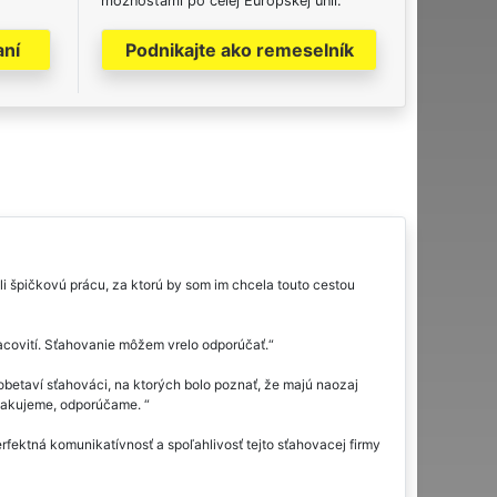
možnosťami po celej Európskej únii.
aní
Podnikajte ako remeselník
i špičkovú prácu, za ktorú by som im chcela touto cestou
racovití. Sťahovanie môžem vrelo odporúčať.
obetaví sťahováci, na ktorých bolo poznať, že majú naozaj
 Ďakujeme, odporúčame.
fektná komunikatívnosť a spoľahlivosť tejto sťahovacej firmy