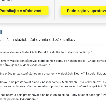
Podnikajte v sťahovaní
Podnikajte v upratov
IE
 našich služieb sťahovania od zákazníkov:
vanie klavíra v Malackách. Perfektná služba tejto sťahovacej firmy.
 sme v Malackách sťahovali staré piano z domu po našom dedovi. Chlapi odviedl
ať. Ďakujem a budem všade chváliť.
na práca pri zaistení sťahovania organov v Malackách. Dochvíľni, spoľahliví, p
bovali sme presťahovať piano v našom dome v Malackách.Prišli veľmi šikovní a 
sti na nezaplatenie. Všetko prebehlo v poriadku bez akýchkoľvek komplikácií.
požiadavka bola presťahovať pianíno z Malaciek do Prahy a večer zase späť. Per
 veľmi príjemná. Odporúčam.