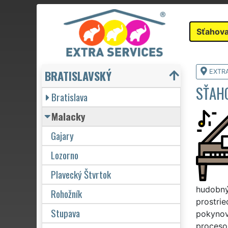
Sťahova
BRATISLAVSKÝ
EXTR
SŤAH
Bratislava
Malacky
Gajary
Lozorno
Plavecký Štvrtok
hudobný
Rohožník
prostri
Stupava
pokynov.
proceso