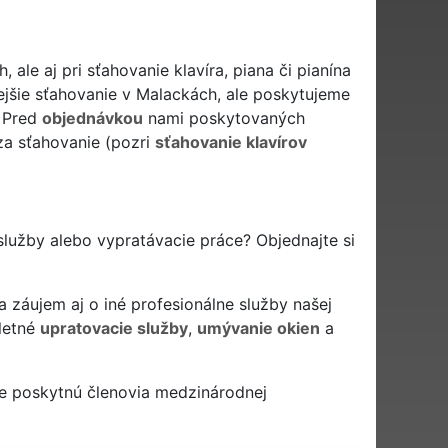
le aj pri sťahovanie klavíra, piana či pianína
jšie sťahovanie v Malackách, ale poskytujeme
. Pred
objednávkou
nami poskytovaných
za sťahovanie (pozri
sťahovanie klavírov
služby alebo vypratávacie práce? Objednajte si
a záujem aj o iné profesionálne služby našej
letné
upratovacie služby
,
umývanie okien
a
e poskytnú členovia medzinárodnej