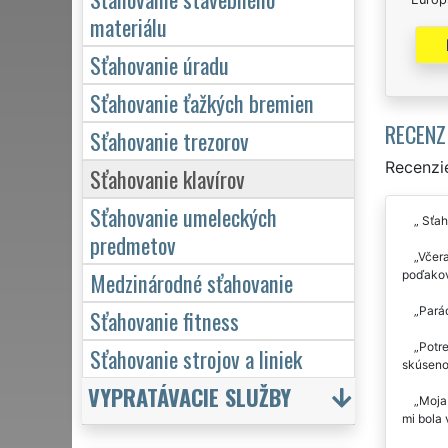
materiálu
Sťahovanie úradu
Sťahovanie ťažkých bremien
RECENZ
Sťahovanie trezorov
Recenzie
Sťahovanie klavírov
Sťahovanie umeleckých
Sťaho
predmetov
Včera
Medzinárodné sťahovanie
poďakov
Parád
Sťahovanie fitness
Potre
Sťahovanie strojov a liniek
skúseno
VYPRATÁVACIE SLUŽBY
Moja 
mi bola