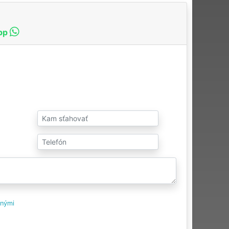
pp
tnými