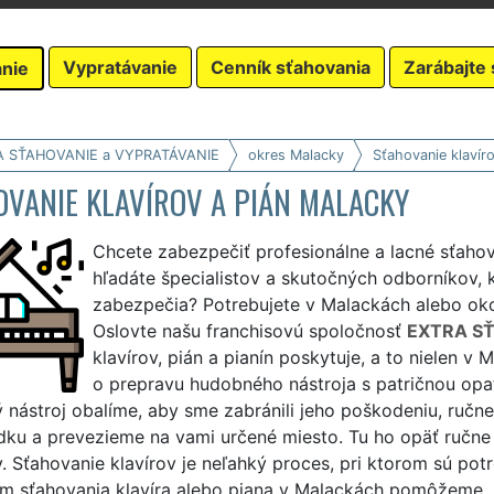
Vypratávanie
Cenník sťahovania
Zarábajte 
nie
A SŤAHOVANIE a VYPRATÁVANIE
okres Malacky
Sťahovanie klavír
OVANIE KLAVÍROV A PIÁN MALACKY
Chcete zabezpečiť profesionálne a lacné sťaho
hľadáte špecialistov a skutočných odborníkov, 
zabezpečia? Potrebujete v Malackách alebo okol
Oslovte našu franchisovú spoločnosť
EXTRA S
klavírov, pián a pianín poskytuje, a to nielen v
o prepravu hudobného nástroja s patričnou opa
 nástroj obalíme, aby sme zabránili jeho poškodeniu, ruč
edku a prevezieme na vami určené miesto. Tu ho opäť ručn
 Sťahovanie klavírov je neľahký proces, pri ktorom sú pot
m sťahovania klavíra alebo piana v Malackách pomôžeme.