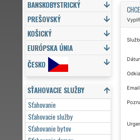
BANSKOBYSTRICKÝ
CHCE
PREŠOVSKÝ
Vyplň
KOŠICKÝ
Služb
EURÓPSKA ÚNIA
Dátu
ČESKO
Odkia
SŤAHOVACIE SLUŽBY
Email
Pozn
Sťahovanie
Sťahovacie služby
Urgen
Sťahovanie bytov