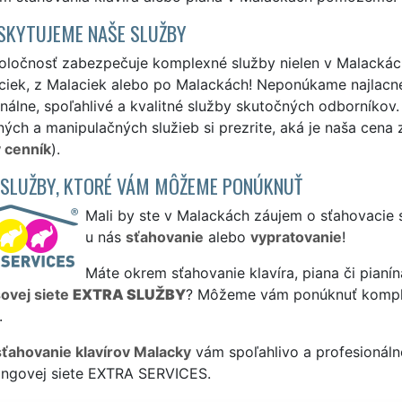
SKYTUJEME NAŠE SLUŽBY
ločnosť zabezpečuje komplexné služby nielen v Malackách, a
ciek, z Malaciek alebo po Malackách! Neponúkame najlacne
nálne, spoľahlivé a kvalitné služby skutočných odborníkov
ých a manipulačných služieb si prezrite, aká je naša cena 
 cenník
).
 SLUŽBY, KTORÉ VÁM MÔŽEME PONÚKNUŤ
Mali by ste v Malackách záujem o sťahovacie 
u nás
sťahovanie
alebo
vypratovanie
!
Máte okrem sťahovanie klavíra, piana či pianín
sovej siete
EXTRA SLUŽBY
? Môžeme vám ponúknuť komp
.
sťahovanie klavírov Malacky
vám spoľahlivo a profesionáln
singovej siete EXTRA SERVICES.