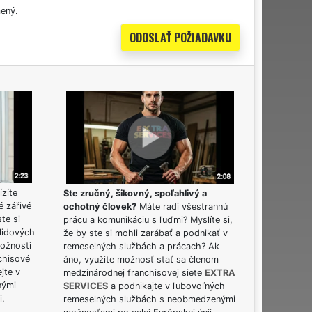
ený.
ízíte
Ste zručný, šikovný, spoľahlivý a
é zářivé
ochotný človek?
Máte radi všestrannú
ste si
prácu a komunikáciu s ľuďmi? Myslíte si,
lidových
že by ste si mohli zarábať a podnikať v
možnosti
remeselných službách a prácach? Ak
chisové
áno, využite možnosť stať sa členom
jte v
medzinárodnej franchisovej siete
EXTRA
nými
SERVICES
a podnikajte v ľubovoľných
i.
remeselných službách s neobmedzenými