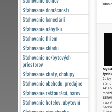
Sťahovanie domov
Odosla
Sťahovanie domácnosti
Sťahovanie kancelárií
Sťahovanie nábytku
Sťahovanie firiem
Sťahovanie skladu
Sťahovanie ne/bytových
priestorov
Myslít
Sťahovanie chaty, chalupy
fyzic
že by 
Sťahovanie obchodu, predajne
sťaho
Ak án
Sťahovanie reštaurácií, barov
medzi
SERV
Sťahovanie hotelov, ubytovní
vypra
neobm
Sťahovanie stavebného
Európs