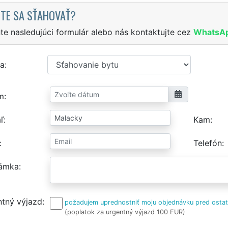
TE SA SŤAHOVAŤ?
te nasledujúci formulár alebo nás kontaktujte cez
WhatsA
a
m
ľ
Kam
Telefón
ámka
tný výjazd
požadujem uprednostniť moju objednávku pred osta
(poplatok za urgentný výjazd 100 EUR)