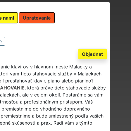
s nami
Upratovanie
ov
Objednať
vanie klavírov v hlavnom meste Malacky a
ktorí vám tieto sťahovacie služby v Malackách
í presťahovať klavír, piano alebo pianíno?
ŤAHOVANIE
, ktorá práve tieto sťahovacie služby
 Malackách, ale v celom okolí. Postaráme sa vám
trnosťou a profesionálnym prístupom. Váš
ne premiestnime do vhodného dopravného
e premiestnime a bude umiestnený podľa vašich
rebné skúsenosti a prax. Radi vám s týmto