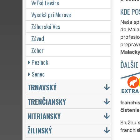
Veľké Leváre
KDE PO
Vysoká pri Morave
Naša spo
Záhorská Ves
do Mala
Závod
profesio
prepravn
Zohor
Malacky
Pezinok
ĎALŠIE
Senec
TRNAVSKÝ
TRENČIANSKY
franchi
čistenie
NITRIANSKY
Službu
ŽILINSKÝ
franchi