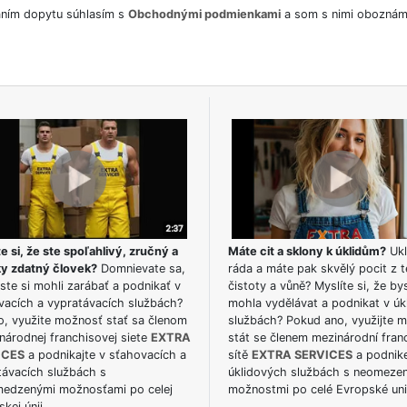
ním dopytu súhlasím s
Obchodnými podmienkami
a som s nimi oboznám
e si, že ste spoľahlivý, zručný a
Máte cit a sklony k úklidům?
Ukl
ky zdatný človek?
Domnievate sa,
ráda a máte pak skvělý pocit z t
ste si mohli zarábať a podnikať v
čistoty a vůně? Myslíte si, že by
vacích a vypratávacích službách?
mohla vydělávat a podnikat v úk
o, využite možnosť stať sa členom
službách? Pokud ano, využijte 
národnej franchisovej siete
EXTRA
stát se členem mezinárodní fran
ICES
a podnikajte v sťahovacích a
sítě
EXTRA SERVICES
a podnike
távacích službách s
úklidových službách s neomeze
edzenými možnosťami po celej
možnostmi po celé Evropské uni
kej únii.