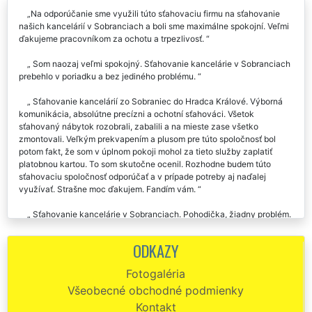
Na odporúčanie sme využili túto sťahovaciu firmu na sťahovanie
našich kancelárií v Sobranciach a boli sme maximálne spokojní. Veľmi
ďakujeme pracovníkom za ochotu a trpezlivosť.
Som naozaj veľmi spokojný. Sťahovanie kancelárie v Sobranciach
prebehlo v poriadku a bez jediného problému.
Sťahovanie kancelárií zo Sobraniec do Hradca Králové. Výborná
komunikácia, absolútne precízni a ochotní sťahováci. Všetok
sťahovaný nábytok rozobrali, zabalili a na mieste zase všetko
zmontovali. Veľkým prekvapením a plusom pre túto spoločnosť bol
potom fakt, že som v úplnom pokoji mohol za tieto služby zaplatiť
platobnou kartou. To som skutočne ocenil. Rozhodne budem túto
sťahovaciu spoločnosť odporúčať a v prípade potreby aj naďalej
využívať. Strašne moc ďakujem. Fandím vám.
Sťahovanie kancelárie v Sobranciach. Pohodička, žiadny problém.
V tejto dobe super prístup. Vďaka, chlapi. Kedykoľvek budem
potrebovať sťahovanie, rozhodne beriem vás.
ODKAZY
Úplná spokojnosť so sťahovaním kancelárie v Sobranciach, veľmi
Fotogaléria
ďakujem...
Všeobecné obchodné podmienky
Využil som služby hodinového manžela od tejto spoločnosti a
Kontakt