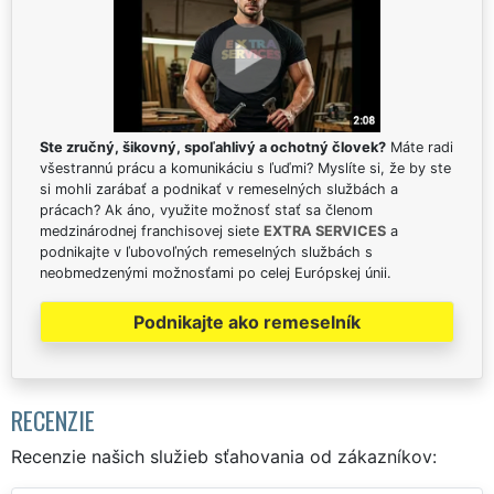
Ste zručný, šikovný, spoľahlivý a ochotný človek?
Máte radi
všestrannú prácu a komunikáciu s ľuďmi? Myslíte si, že by ste
si mohli zarábať a podnikať v remeselných službách a
prácach? Ak áno, využite možnosť stať sa členom
medzinárodnej franchisovej siete
EXTRA SERVICES
a
podnikajte v ľubovoľných remeselných službách s
neobmedzenými možnosťami po celej Európskej únii.
Podnikajte ako remeselník
RECENZIE
Recenzie našich služieb sťahovania od zákazníkov: