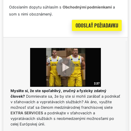
Odoslaním dopytu súhlasím s
Obchodnými podmienkami
a
som s nimi oboznámený.
Myslíte si, že ste spoľahlivý, zručný a fyzicky zdatný
človek?
Domnievate sa, že by ste si mohli zarábať a podnikať
v sťahovacích a vypratávacích službách? Ak áno, využite
možnosť stať sa členom medzinárodnej franchisovej siete
EXTRA SERVICES
a podnikajte v sťahovacích a
vypratávacích službách s neobmedzenými možnosťami po
celej Európskej únii.