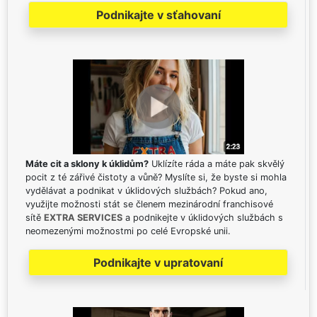
Podnikajte v sťahovaní
Máte cit a sklony k úklidům?
Uklízíte ráda a máte pak skvělý
pocit z té zářivé čistoty a vůně? Myslíte si, že byste si mohla
vydělávat a podnikat v úklidových službách? Pokud ano,
využijte možnosti stát se členem mezinárodní franchisové
sítě
EXTRA SERVICES
a podnikejte v úklidových službách s
neomezenými možnostmi po celé Evropské unii.
Podnikajte v upratovaní