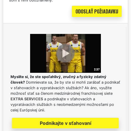
som s nimi oboznámený.
Myslíte si, že ste spoľahlivý, zručný a fyzicky zdatný
človek?
Domnievate sa, že by ste si mohli zarábať a podnikať
v sťahovacích a vypratávacích službách? Ak áno, využite
možnosť stať sa členom medzinárodnej franchisovej siete
EXTRA SERVICES
a podnikajte v sťahovacích a
vypratávacích službách s neobmedzenými možnosťami po
celej Európskej únii.
Podnikajte v sťahovaní