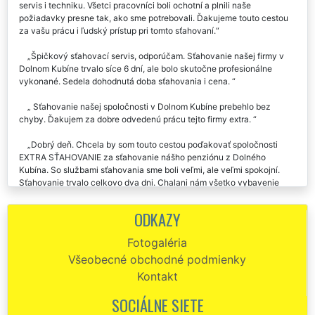
servis i techniku. Všetci pracovníci boli ochotní a plnili naše
požiadavky presne tak, ako sme potrebovali. Ďakujeme touto cestou
za vašu prácu i ľudský prístup pri tomto sťahovaní.
Špičkový sťahovací servis, odporúčam. Sťahovanie našej firmy v
Dolnom Kubíne trvalo síce 6 dní, ale bolo skutočne profesionálne
vykonané. Sedela dohodnutá doba sťahovania i cena.
Sťahovanie našej spoločnosti v Dolnom Kubíne prebehlo bez
chyby. Ďakujem za dobre odvedenú prácu tejto firmy extra.
Dobrý deň. Chcela by som touto cestou poďakovať spoločnosti
EXTRA SŤAHOVANIE za sťahovanie nášho penziónu z Dolného
Kubína. So službami sťahovania sme boli veľmi, ale veľmi spokojní.
Sťahovanie trvalo celkovo dva dni. Chalani nám všetko vybavenie
izieb rozobrali, zabalili a presťahovali. Na mieste zase všetko zložili,
rozhodili a rozmiestnili tak, ako sme potrebovali. Cena sedela presne
ODKAZY
ako sme sa dohovorili. Nikdy som podobné pochvaly nepísala, ale
keďže ma chlapci, namiesto toho aby si vzali sprepitné, poprosili o
Fotogaléria
napísanie mojej recenzie, či som bola spokojná, robím tak. Bola som
Všeobecné obchodné podmienky
veľmi spokojná a budem všade odporúčať. Pár sťahovacích
spoločností som už vyskúšala, tak viem o čom hovorím.
Kontakt
Skvelá sťahovacia firma, chlapci boli profesionálni, všetko zvládli
SOCIÁLNE SIETE
na 100%. Pri sťahovaní firmy v Dolnom Kubíne sa nič nezničilo a ani to