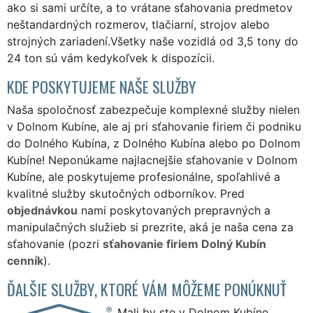
ako si sami určíte, a to vrátane sťahovania predmetov
neštandardných rozmerov, tlačiarní, strojov alebo
strojných zariadení.Všetky naše vozidlá od 3,5 tony do
24 ton sú vám kedykoľvek k dispozícii.
KDE POSKYTUJEME NAŠE SLUŽBY
Naša spoločnosť zabezpečuje komplexné služby nielen
v Dolnom Kubíne, ale aj pri sťahovanie firiem či podniku
do Dolného Kubína, z Dolného Kubína alebo po Dolnom
Kubíne! Neponúkame najlacnejšie sťahovanie v Dolnom
Kubíne, ale poskytujeme profesionálne, spoľahlivé a
kvalitné služby skutočných odborníkov. Pred
objednávkou
nami poskytovaných prepravných a
manipulačných služieb si prezrite, aká je naša cena za
sťahovanie (pozri
sťahovanie firiem Dolný Kubín
cenník
).
ĎALŠIE SLUŽBY, KTORÉ VÁM MÔŽEME PONÚKNUŤ
Mali by ste v Dolnom Kubíne