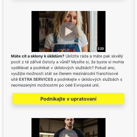
Máte cit a sklony k úklidům?
Uklízíte ráda a máte pak skvělý
pocit z té zářivé čistoty a vůně? Myslíte si, že byste si mohla
vydělávat a podnikat v úklidových službách? Pokud ano,
využijte možnosti stát se členem mezinárodní franchisové
sítě
EXTRA SERVICES
a podnikejte v úklidových službách s
neomezenými možnostmi po celé Evropské unii.
Podnikajte v upratovaní