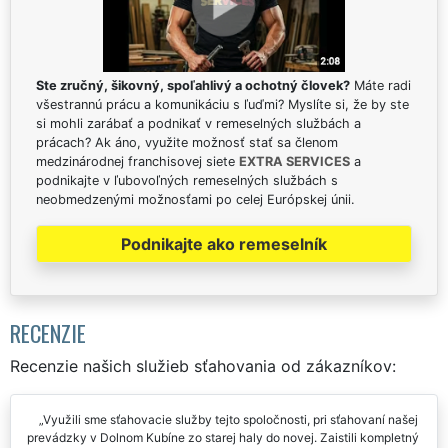
Ste zručný, šikovný, spoľahlivý a ochotný človek?
Máte radi
všestrannú prácu a komunikáciu s ľuďmi? Myslíte si, že by ste
si mohli zarábať a podnikať v remeselných službách a
prácach? Ak áno, využite možnosť stať sa členom
medzinárodnej franchisovej siete
EXTRA SERVICES
a
podnikajte v ľubovoľných remeselných službách s
neobmedzenými možnosťami po celej Európskej únii.
Podnikajte ako remeselník
RECENZIE
Recenzie našich služieb sťahovania od zákazníkov:
Využili sme sťahovacie služby tejto spoločnosti, pri sťahovaní našej
prevádzky v Dolnom Kubíne zo starej haly do novej. Zaistili kompletný