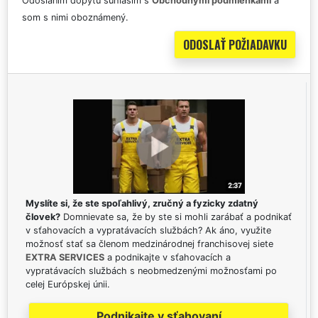
Odoslaním dopytu súhlasím s
Obchodnými podmienkami
a
som s nimi oboznámený.
Myslíte si, že ste spoľahlivý, zručný a fyzicky zdatný
človek?
Domnievate sa, že by ste si mohli zarábať a podnikať
v sťahovacích a vypratávacích službách? Ak áno, využite
možnosť stať sa členom medzinárodnej franchisovej siete
EXTRA SERVICES
a podnikajte v sťahovacích a
vypratávacích službách s neobmedzenými možnosťami po
celej Európskej únii.
Podnikajte v sťahovaní