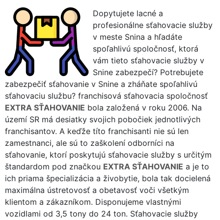
Dopytujete lacné a
profesionálne sťahovacie služby
v meste Snina a hľadáte
spoľahlivú spoločnosť, ktorá
vám tieto sťahovacie služby v
Snine zabezpečí? Potrebujete
zabezpečiť sťahovanie v Snine a zháňate spoľahlivú
sťahovaciu službu? franchisová sťahovacia spoločnosť
EXTRA SŤAHOVANIE
bola založená v roku 2006. Na
území SR má desiatky svojich pobočiek jednotlivých
franchisantov. A keďže títo franchisanti nie sú len
zamestnanci, ale sú to zaškolení odborníci na
sťahovanie, ktorí poskytujú sťahovacie služby s určitým
štandardom pod značkou
EXTRA SŤAHOVANIE
a je to
ich priama špecializácia a živobytie, bola tak docielená
maximálna ústretovosť a obetavosť voči všetkým
klientom a zákazníkom. Disponujeme vlastnými
vozidlami od 3,5 tony do 24 ton. Sťahovacie služby