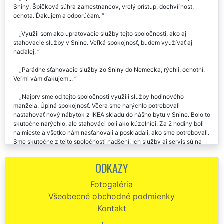
Sniny. Špičková súhra zamestnancov, vrelý prístup, dochvíľnosť,
ochota. Ďakujem a odporúčam.
Využil som ako upratovacie služby tejto spoločnosti, ako aj
sťahovacie služby v Snine. Veľká spokojnosť, budem využívať aj
naďalej.
Parádne sťahovacie služby zo Sniny do Nemecka, rýchli, ochotní.
Veľmi vám ďakujem...
Najprv sme od tejto spoločnosti využili služby hodinového
manžela. Úplná spokojnosť. Včera sme narýchlo potrebovali
nasťahovať nový nábytok z IKEA skladu do nášho bytu v Snine. Bolo to
skutočne narýchlo, ale sťahováci boli ako kúzelníci. Za 2 hodiny boli
na mieste a všetko nám nasťahovali a poskladali, ako sme potrebovali.
Sme skutočne z tejto spoločnosti nadšení. Ich služby aj servis sú na
jednotku. Vrelo odporúčame každému, ďakujeme...
ODKAZY
Pri sťahovaní zo Sniny som využil sťahovacie služby tejto
spoločnosti. Bol som veľmi spokojný a určite budem sťahovacie služby
Fotogaléria
tejto spoločnosti Extra odporúčať aj svojim známym.
Všeobecné obchodné podmienky
Plne kvalitná a spoľahlivá sťahovacia spoločnosť zo Sniny.
Kontakt
Všetkým odporúčam.