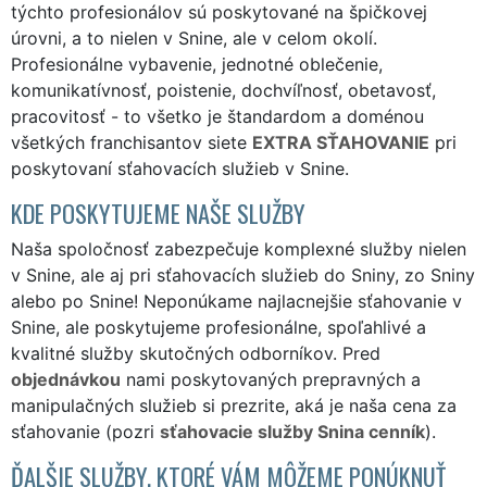
týchto profesionálov sú poskytované na špičkovej
úrovni, a to nielen v Snine, ale v celom okolí.
Profesionálne vybavenie, jednotné oblečenie,
komunikatívnosť, poistenie, dochvíľnosť, obetavosť,
pracovitosť - to všetko je štandardom a doménou
všetkých franchisantov siete
EXTRA SŤAHOVANIE
pri
poskytovaní sťahovacích služieb v Snine.
KDE POSKYTUJEME NAŠE SLUŽBY
Naša spoločnosť zabezpečuje komplexné služby nielen
v Snine, ale aj pri sťahovacích služieb do Sniny, zo Sniny
alebo po Snine! Neponúkame najlacnejšie sťahovanie v
Snine, ale poskytujeme profesionálne, spoľahlivé a
kvalitné služby skutočných odborníkov. Pred
objednávkou
nami poskytovaných prepravných a
manipulačných služieb si prezrite, aká je naša cena za
sťahovanie (pozri
sťahovacie služby Snina cenník
).
ĎALŠIE SLUŽBY, KTORÉ VÁM MÔŽEME PONÚKNUŤ