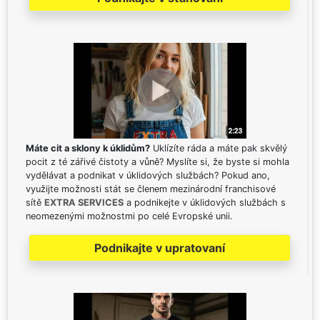
Máte cit a sklony k úklidům?
Uklízíte ráda a máte pak skvělý
pocit z té zářivé čistoty a vůně? Myslíte si, že byste si mohla
vydělávat a podnikat v úklidových službách? Pokud ano,
využijte možnosti stát se členem mezinárodní franchisové
sítě
EXTRA SERVICES
a podnikejte v úklidových službách s
neomezenými možnostmi po celé Evropské unii.
Podnikajte v upratovaní