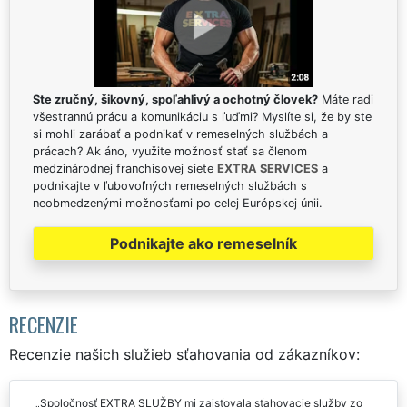
Ste zručný, šikovný, spoľahlivý a ochotný človek?
Máte radi
všestrannú prácu a komunikáciu s ľuďmi? Myslíte si, že by ste
si mohli zarábať a podnikať v remeselných službách a
prácach? Ak áno, využite možnosť stať sa členom
medzinárodnej franchisovej siete
EXTRA SERVICES
a
podnikajte v ľubovoľných remeselných službách s
neobmedzenými možnosťami po celej Európskej únii.
Podnikajte ako remeselník
RECENZIE
Recenzie našich služieb sťahovania od zákazníkov:
Spoločnosť EXTRA SLUŽBY mi zaisťovala sťahovacie služby zo