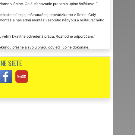
viarne v Snine. Celé sťahovanie prebehlo úplne špičkovo.
emiestnení mojej reštauračnej prevádzkarne v Snine. Celý
 demontáž a následnú montáž všetkého nábytku a reštauračného
e, veľmi kvalitne odvedená práca. Rozhodne odporúčam.
sekundu presne a svoju prácu odviedli úplne dokonale.
NE SIETE