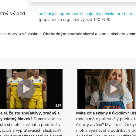
tný výjazd
požadujem uprednostniť moju objednávku pred osta
(poplatok za urgentný výjazd 100 EUR)
ním dopytu súhlasím s
Obchodnými podmienkami
a som s nimi oboznám
e si, že ste spoľahlivý, zručný a
Máte cit a sklony k úklidům?
Ukl
ky zdatný človek?
Domnievate sa,
ráda a máte pak skvělý pocit z t
ste si mohli zarábať a podnikať v
čistoty a vůně? Myslíte si, že by
vacích a vypratávacích službách?
mohla vydělávat a podnikat v úk