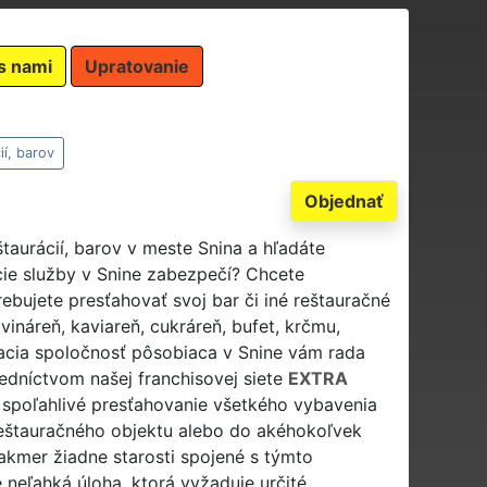
s nami
Upratovanie
ií, barov
Objednať
taurácií, barov v meste Snina a hľadáte
cie služby v Snine zabezpečí? Chcete
ebujete presťahovať svoj bar či iné reštauračné
 vináreň, kaviareň, cukráreň, bufet, krčmu,
vacia spoločnosť pôsobiaca v Snine vám rada
redníctvom našej franchisovej siete
EXTRA
spoľahlivé presťahovanie všetkého vybavenia
 reštauračného objektu alebo do akéhokoľvek
takmer žiadne starosti spojené s týmto
 neľahká úloha, ktorá vyžaduje určité