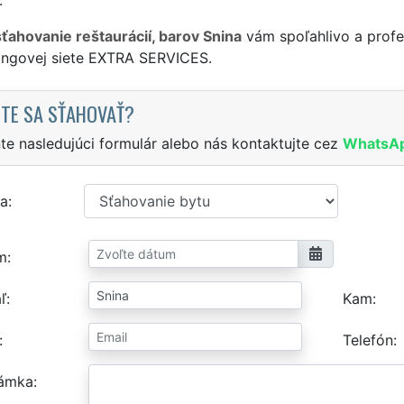
sťahovanie reštaurácií, barov Snina
vám spoľahlivo a profe
singovej siete EXTRA SERVICES.
TE SA SŤAHOVAŤ?
te nasledujúci formulár alebo nás kontaktujte cez
WhatsA
a
m
ľ
Kam
Telefón
ámka