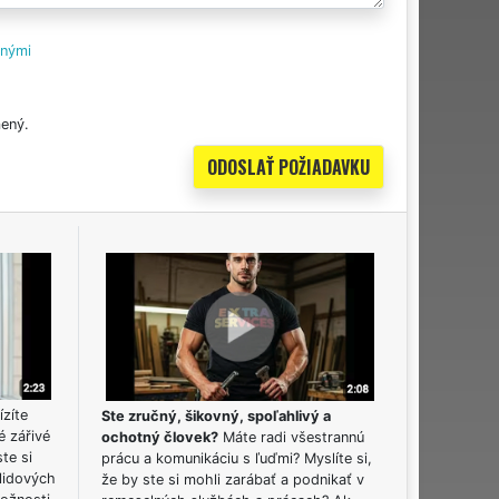
tnými
ený.
ízíte
Ste zručný, šikovný, spoľahlivý a
é zářivé
ochotný človek?
Máte radi všestrannú
ste si
prácu a komunikáciu s ľuďmi? Myslíte si,
lidových
že by ste si mohli zarábať a podnikať v