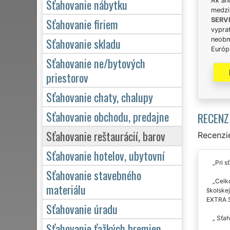
Sťahovanie nábytku
Ak án
medzi
Sťahovanie firiem
SERV
vypra
Sťahovanie skladu
neobm
Európs
Sťahovanie ne/bytových
priestorov
Sťahovanie chaty, chalupy
Sťahovanie obchodu, predajne
RECENZ
Sťahovanie reštaurácií, barov
Recenzie
Sťahovanie hotelov, ubytovní
Pri s
Sťahovanie stavebného
Celko
materiálu
školskej
EXTRA S
Sťahovanie úradu
Sťaho
Sťahovanie ťažkých bremien