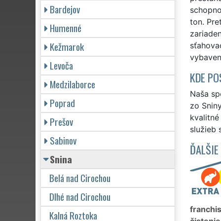
Bardejov
schopnos
ton. Pr
Humenné
zariaden
Kežmarok
sťahova
vybaven
Levoča
KDE PO
Medzilaborce
Naša spo
Poprad
zo Sniny
kvalitn
Prešov
služieb 
Sabinov
ĎALŠIE
Snina
Belá nad Cirochou
Dlhé nad Cirochou
franchi
Kalná Roztoka
čistenie