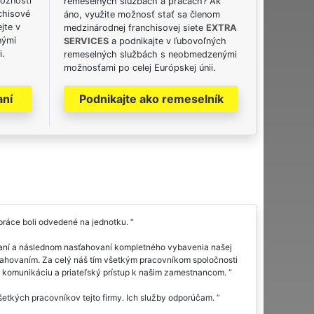
možnosti
remeselných službách a prácach? Ak
chisové
áno, využite možnosť stať sa členom
jte v
medzinárodnej franchisovej siete
EXTRA
nými
SERVICES
a podnikajte v ľubovoľných
i.
remeselných službách s neobmedzenými
možnosťami po celej Európskej únii.
aní
Podnikajte ako remeselník
 práce boli odvedené na jednotku.
ovaní a následnom nasťahovaní kompletného vybavenia našej
 sťahovaním. Za celý náš tím všetkým pracovníkom spoločnosti
 komunikáciu a priateľský prístup k našim zamestnancom.
všetkých pracovníkov tejto firmy. Ich služby odporúčam.