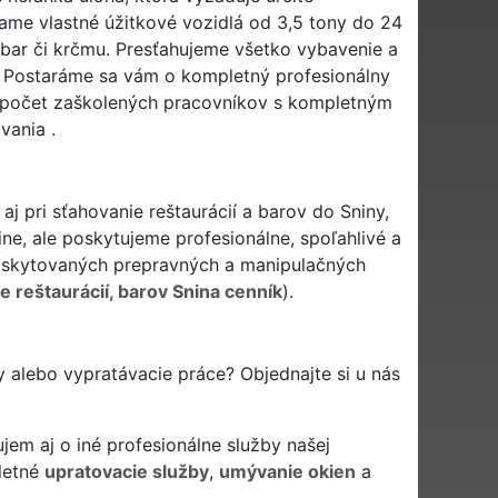
ame vlastné úžitkové vozidlá od 3,5 tony do 24
bar či krčmu. Presťahujeme všetko vybavenie a
v. Postaráme sa vám o kompletný profesionálny
ný počet zaškolených pracovníkov s kompletným
ania .
j pri sťahovanie reštaurácií a barov do Sniny,
ne, ale poskytujeme profesionálne, spoľahlivé a
skytovaných prepravných a manipulačných
e reštaurácií, barov Snina cenník
).
y alebo vypratávacie práce? Objednajte si u nás
jem aj o iné profesionálne služby našej
letné
upratovacie služby
,
umývanie okien
a