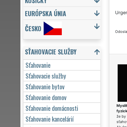
KOŠICKÝ
EURÓPSKA ÚNIA
Urgen
ČESKO
Odosla
SŤAHOVACIE SLUŽBY
Sťahovanie
Sťahovacie služby
Sťahovanie bytov
Sťahovanie domov
Sťahovanie domácnosti
Myslít
fyzic
Sťahovanie kancelárií
že by 
sťaho