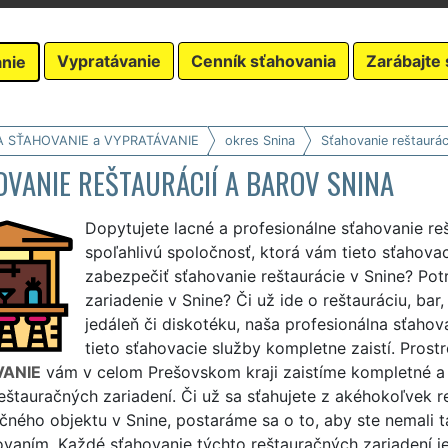
Vypratávanie
Cenník sťahovania
Zarábajte 
nie
A SŤAHOVANIE a VYPRATÁVANIE
okres Snina
Sťahovanie reštaurác
VANIE REŠTAURÁCIÍ A BAROV SNINA
Dopytujete lacné a profesionálne sťahovanie reš
spoľahlivú spoločnosť, ktorá vám tieto sťahova
zabezpečiť sťahovanie reštaurácie v Snine? Potr
zariadenie v Snine? Či už ide o reštauráciu, bar,
jedáleň či diskotéku, naša profesionálna sťaho
tieto sťahovacie služby kompletne zaistí. Prost
ANIE
vám v celom Prešovskom kraji zaistíme kompletné a 
eštauračných zariadení. Či už sa sťahujete z akéhokoľvek
čného objektu v Snine, postaráme sa o to, aby ste nemali 
vaním. Každé sťahovanie týchto reštauračných zariadení je