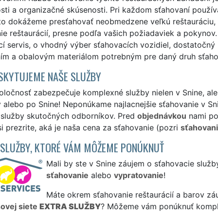
ti a organizačné skúsenosti. Pri každom sťahovaní použív
eto dokážeme presťahovať neobmedzene veľkú reštauráciu, 
ie reštaurácií, presne podľa vašich požiadaviek a pokyno
cí servis, o vhodný výber sťahovacích vozidiel, dostatoč
ím a obalovým materiálom potrebným pre daný druh sťahov
SKYTUJEME NAŠE SLUŽBY
ločnosť zabezpečuje komplexné služby nielen v Snine, ale a
 alebo po Snine! Neponúkame najlacnejšie sťahovanie v Sni
é služby skutočných odborníkov. Pred
objednávkou
nami po
si prezrite, aká je naša cena za sťahovanie (pozri
sťahovani
 SLUŽBY, KTORÉ VÁM MÔŽEME PONÚKNUŤ
Mali by ste v Snine záujem o sťahovacie služb
sťahovanie
alebo
vypratovanie
!
Máte okrem sťahovanie reštaurácií a barov záu
sovej siete
EXTRA SLUŽBY
? Môžeme vám ponúknuť komp
.