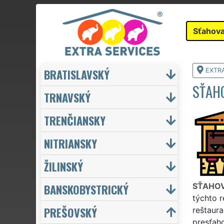
Sťahova
BRATISLAVSKÝ
EXTR
SŤAHO
TRNAVSKÝ
TRENČIANSKY
NITRIANSKY
ŽILINSKÝ
BANSKOBYSTRICKÝ
SŤAHOV
týchto r
PREŠOVSKÝ
reštaura
presťaho