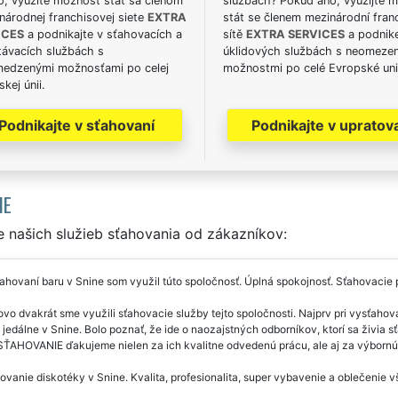
o, využite možnosť stať sa členom
službách? Pokud ano, využijte 
národnej franchisovej siete
EXTRA
stát se členem mezinárodní fran
ICES
a podnikajte v sťahovacích a
sítě
EXTRA SERVICES
a podnike
távacích službách s
úklidových službách s neomeze
edzenými možnosťami po celej
možnostmi po celé Evropské uni
kej únii.
Podnikajte v sťahovaní
Podnikajte v upratov
IE
 našich služieb sťahovania od zákazníkov:
ťahovaní baru v Snine som využil túto spoločnosť. Úplná spokojnosť. Sťahovacie
vo dvakrát sme využili sťahovacie služby tejto spoločnosti. Najprv pri vysťah
 jedálne v Snine. Bolo poznať, že ide o naozajstných odborníkov, ktorí sa živia
ŤAHOVANIE ďakujeme nielen za ich kvalitne odvedenú prácu, ale aj za výbornú
vanie diskotéky v Snine. Kvalita, profesionalita, super vybavenie a oblečenie 