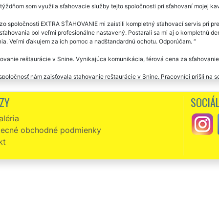
týždňom som využila sťahovacie služby tejto spoločnosti pri sťahovaní mojej ka
zo spoločnosti EXTRA SŤAHOVANIE mi zaistili kompletný sťahovací servis pri pr
 sťahovania bol veľmi profesionálne nastavený. Postarali sa mi aj o kompletnú
ia. Veľmi ďakujem za ich pomoc a nadštandardnú ochotu. Odporúčam.
ovanie reštaurácie v Snine. Vynikajúca komunikácia, férová cena za sťahovani
spoločnosť nám zaisťovala sťahovanie reštaurácie v Snine. Pracovníci prišli na 
ame ich profesionálne sťahovacie služby.
ZY
SOCIÁL
léria
ecné obchodné podmienky
kt