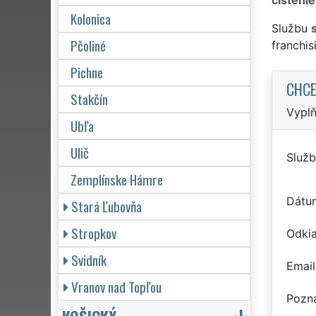
Kolonica
Službu
Pčoliné
franchi
Pichne
CHCE
Stakčín
Vyplň
Ubľa
Ulič
Služb
Zemplínske Hámre
Dátu
Stará Ľubovňa
Stropkov
Odkia
Svidník
Email
Vranov nad Topľou
Pozn