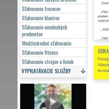
Pred 
Sťahovanie trezorov
Páni 
Sťahovanie klavírov
priebeh
vybaven
Sťahovanie umeleckých
Sťah
predmetov
Táto 
Medzinárodné sťahovanie
Odporúč
ODKA
Sťahovanie fitness
Fotoga
Sťahovanie strojov a liniek
Všeob
VYPRATÁVACIE SLUŽBY
Konta