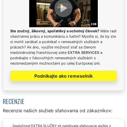
Ste zručný, šikovný, spoľahlivý a ochotný človek?
Máte radi
všestrannú prácu a komunikáciu s ľuďmi? Myslíte si, že by ste
si mohli zarábať a podnikať v remeselných službách a
prácach? Ak áno, využite možnosť stať sa členom
medzinárodnej franchisovej siete
EXTRA SERVICES
a
podnikajte v ľubovoľných remeselných službách s
neobmedzenými možnosťami po celej Európskej únii.
Podnikajte ako remeselník
RECENZIE
Recenzie našich služieb sťahovania od zákazníkov:
Spoločnosť EXTRA SLUŽBY mi zaisťovala sťahovacie služby z