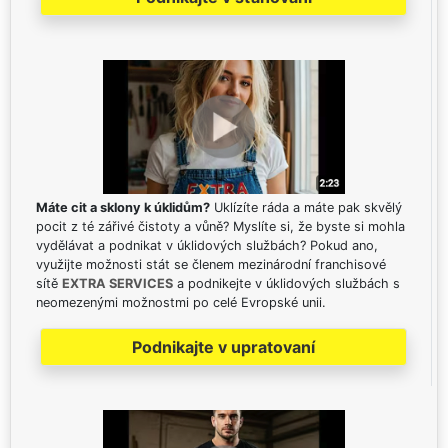
Máte cit a sklony k úklidům?
Uklízíte ráda a máte pak skvělý
pocit z té zářivé čistoty a vůně? Myslíte si, že byste si mohla
vydělávat a podnikat v úklidových službách? Pokud ano,
využijte možnosti stát se členem mezinárodní franchisové
sítě
EXTRA SERVICES
a podnikejte v úklidových službách s
neomezenými možnostmi po celé Evropské unii.
Podnikajte v upratovaní