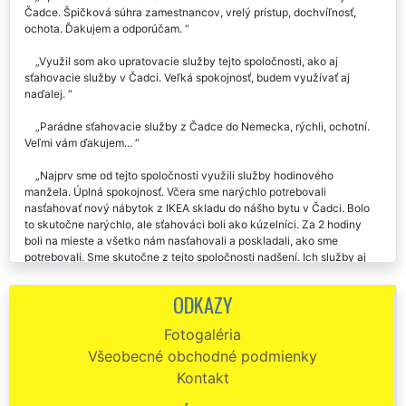
Čadce. Špičková súhra zamestnancov, vrelý prístup, dochvíľnosť,
ochota. Ďakujem a odporúčam.
Využil som ako upratovacie služby tejto spoločnosti, ako aj
sťahovacie služby v Čadci. Veľká spokojnosť, budem využívať aj
naďalej.
Parádne sťahovacie služby z Čadce do Nemecka, rýchli, ochotní.
Veľmi vám ďakujem...
Najprv sme od tejto spoločnosti využili služby hodinového
manžela. Úplná spokojnosť. Včera sme narýchlo potrebovali
nasťahovať nový nábytok z IKEA skladu do nášho bytu v Čadci. Bolo
to skutočne narýchlo, ale sťahováci boli ako kúzelníci. Za 2 hodiny
boli na mieste a všetko nám nasťahovali a poskladali, ako sme
potrebovali. Sme skutočne z tejto spoločnosti nadšení. Ich služby aj
servis sú na jednotku. Vrelo odporúčame každému, ďakujeme...
ODKAZY
Pri sťahovaní z Čadce som využil sťahovacie služby tejto
spoločnosti. Bol som veľmi spokojný a určite budem sťahovacie služby
Fotogaléria
tejto spoločnosti Extra odporúčať aj svojim známym.
Všeobecné obchodné podmienky
Plne kvalitná a spoľahlivá sťahovacia spoločnosť z Čadce. Všetkým
Kontakt
odporúčam.