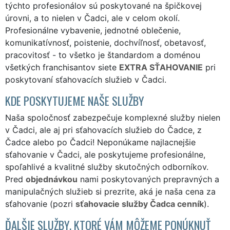
týchto profesionálov sú poskytované na špičkovej
úrovni, a to nielen v Čadci, ale v celom okolí.
Profesionálne vybavenie, jednotné oblečenie,
komunikatívnosť, poistenie, dochvíľnosť, obetavosť,
pracovitosť - to všetko je štandardom a doménou
všetkých franchisantov siete
EXTRA SŤAHOVANIE
pri
poskytovaní sťahovacích služieb v Čadci.
KDE POSKYTUJEME NAŠE SLUŽBY
Naša spoločnosť zabezpečuje komplexné služby nielen
v Čadci, ale aj pri sťahovacích služieb do Čadce, z
Čadce alebo po Čadci! Neponúkame najlacnejšie
sťahovanie v Čadci, ale poskytujeme profesionálne,
spoľahlivé a kvalitné služby skutočných odborníkov.
Pred
objednávkou
nami poskytovaných prepravných a
manipulačných služieb si prezrite, aká je naša cena za
sťahovanie (pozri
sťahovacie služby Čadca cenník
).
ĎALŠIE SLUŽBY, KTORÉ VÁM MÔŽEME PONÚKNUŤ