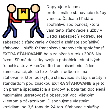
Dopytujete lacné a
profesionálne sťahovacie služby
v meste Čadca a hľadáte
spoľahlivú spoločnosť, ktorá
vám tieto sťahovacie služby v
Čadci zabezpečí? Potrebujete
zabezpečiť sťahovanie v Čadci a zháňate spoľahlivú
sťahovaciu službu? franchisová sťahovacia spoločnosť
EXTRA SŤAHOVANIE
bola založená v roku 2006. Na
území SR má desiatky svojich pobočiek jednotlivých
franchisantov. A keďže títo franchisanti nie sú len
zamestnanci, ale sú to zaškolení odborníci na
sťahovanie, ktorí poskytujú sťahovacie služby s určitým
štandardom pod značkou
EXTRA SŤAHOVANIE
a je to
ich priama špecializácia a živobytie, bola tak docielená
maximálna ústretovosť a obetavosť voči všetkým
klientom a zákazníkom. Disponujeme vlastnými
vozidlami od 3,5 tony do 24 ton. Sťahovacie služby