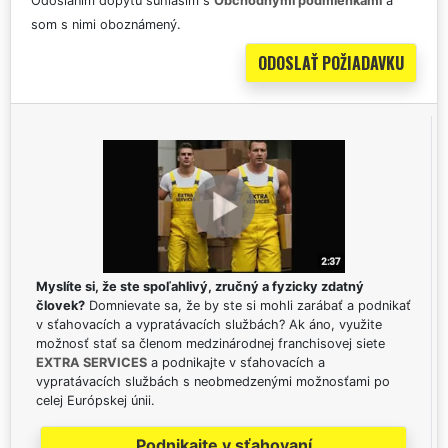
Odoslaním dopytu súhlasím s
Obchodnými podmienkami
a
som s nimi oboznámený.
Myslíte si, že ste spoľahlivý, zručný a fyzicky zdatný
človek?
Domnievate sa, že by ste si mohli zarábať a podnikať
v sťahovacích a vypratávacích službách? Ak áno, využite
možnosť stať sa členom medzinárodnej franchisovej siete
EXTRA SERVICES
a podnikajte v sťahovacích a
vypratávacích službách s neobmedzenými možnosťami po
celej Európskej únii.
Podnikajte v sťahovaní