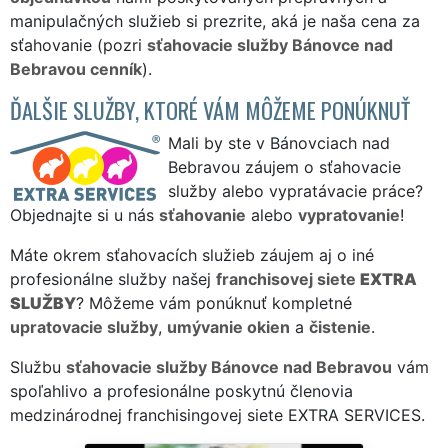
manipulačných služieb si prezrite, aká je naša cena za
sťahovanie (pozri
sťahovacie služby Bánovce nad
Bebravou cenník
).
ĎALŠIE SLUŽBY, KTORÉ VÁM MÔŽEME PONÚKNUŤ
Mali by ste v Bánovciach nad
Bebravou záujem o sťahovacie
služby alebo vypratávacie práce?
Objednajte si u nás
sťahovanie
alebo
vypratovanie
!
Máte okrem sťahovacích služieb záujem aj o iné
profesionálne služby našej
franchisovej siete
EXTRA
SLUŽBY
? Môžeme vám ponúknuť kompletné
upratovacie služby
,
umývanie okien
a
čistenie
.
Službu
sťahovacie služby Bánovce nad Bebravou
vám
spoľahlivo a profesionálne poskytnú členovia
medzinárodnej franchisingovej siete EXTRA SERVICES.