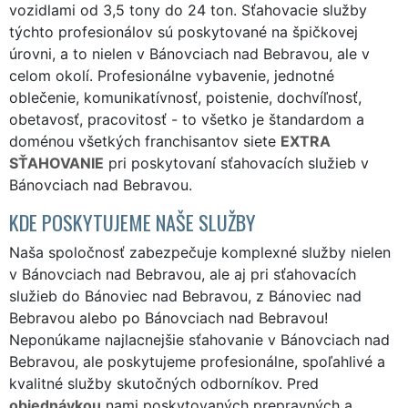
vozidlami od 3,5 tony do 24 ton. Sťahovacie služby
týchto profesionálov sú poskytované na špičkovej
úrovni, a to nielen v Bánovciach nad Bebravou, ale v
celom okolí. Profesionálne vybavenie, jednotné
oblečenie, komunikatívnosť, poistenie, dochvíľnosť,
obetavosť, pracovitosť - to všetko je štandardom a
doménou všetkých franchisantov siete
EXTRA
SŤAHOVANIE
pri poskytovaní sťahovacích služieb v
Bánovciach nad Bebravou.
KDE POSKYTUJEME NAŠE SLUŽBY
Naša spoločnosť zabezpečuje komplexné služby nielen
v Bánovciach nad Bebravou, ale aj pri sťahovacích
služieb do Bánoviec nad Bebravou, z Bánoviec nad
Bebravou alebo po Bánovciach nad Bebravou!
Neponúkame najlacnejšie sťahovanie v Bánovciach nad
Bebravou, ale poskytujeme profesionálne, spoľahlivé a
kvalitné služby skutočných odborníkov. Pred
objednávkou
nami poskytovaných prepravných a