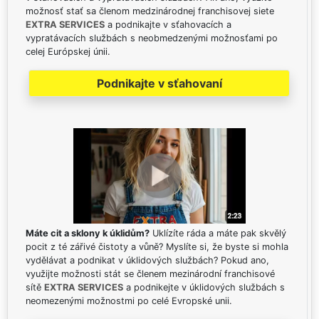
možnosť stať sa členom medzinárodnej franchisovej siete
EXTRA SERVICES
a podnikajte v sťahovacích a
vypratávacích službách s neobmedzenými možnosťami po
celej Európskej únii.
Podnikajte v sťahovaní
Máte cit a sklony k úklidům?
Uklízíte ráda a máte pak skvělý
pocit z té zářivé čistoty a vůně? Myslíte si, že byste si mohla
vydělávat a podnikat v úklidových službách? Pokud ano,
využijte možnosti stát se členem mezinárodní franchisové
sítě
EXTRA SERVICES
a podnikejte v úklidových službách s
neomezenými možnostmi po celé Evropské unii.