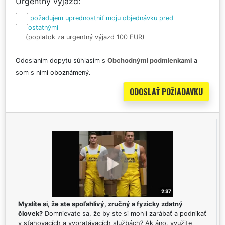
Urgentný výjazd
požadujem uprednostniť moju objednávku pred
ostatnými
(poplatok za urgentný výjazd 100 EUR)
Odoslaním dopytu súhlasím s
Obchodnými podmienkami
a
som s nimi oboznámený.
Myslíte si, že ste spoľahlivý, zručný a fyzicky zdatný
človek?
Domnievate sa, že by ste si mohli zarábať a podnikať
v sťahovacích a vypratávacích službách? Ak áno, využite