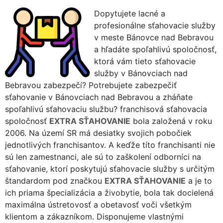
Dopytujete lacné a
profesionálne sťahovacie služby
v meste Bánovce nad Bebravou
a hľadáte spoľahlivú spoločnosť,
ktorá vám tieto sťahovacie
služby v Bánovciach nad
Bebravou zabezpečí? Potrebujete zabezpečiť
sťahovanie v Bánovciach nad Bebravou a zháňate
spoľahlivú sťahovaciu službu? franchisová sťahovacia
spoločnosť
EXTRA SŤAHOVANIE
bola založená v roku
2006. Na území SR má desiatky svojich pobočiek
jednotlivých franchisantov. A keďže títo franchisanti nie
sú len zamestnanci, ale sú to zaškolení odborníci na
sťahovanie, ktorí poskytujú sťahovacie služby s určitým
štandardom pod značkou
EXTRA SŤAHOVANIE
a je to
ich priama špecializácia a živobytie, bola tak docielená
maximálna ústretovosť a obetavosť voči všetkým
klientom a zákazníkom. Disponujeme vlastnými