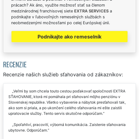
prácach? Ak áno, využite možnosť stať sa členom
medzinárodnej franchisovej siete
EXTRA SERVICES
a
podnikajte v ľubovoľných remeselných službách s
neobmedzenými možnosťami po celej Európskej únii.
Podnikajte ako remeselník
RECENZIE
Recenzie našich služieb sťahovania od zákazníkov:
Veľmi by som chcela touto cestou poďakovať spoločnosti EXTRA
SŤAHOVANIE, ktorá mi pomáhala pri sťahovaní môjho penziónu v
Slovenskej republike. Všetko vybavenie a nábytok presťahovali tak,
ako som si priala, a po ukončení celého sťahovania mi ešte zaistili
upratovacie služby. Tento servis skutočne odporúčam.
Spoľahliví, pracovití, výborná komunikácia. Zaistenie sťahovania
ubytovne. Odporúčam.