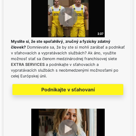
Myslíte si, že ste spoľahlivý, zručný a fyzicky zdatný
človek?
Domnievate sa, že by ste si mohli zarábať a podnikať
v sťahovacích a vypratávacích službách? Ak áno, využite
možnosť stať sa členom medzinárodnej franchisovej siete
EXTRA SERVICES
a podnikajte v sťahovacích a
vypratávacích službách s neobmedzenými možnosťami po
celej Európskej únii.
Podnikajte v sťahovaní