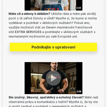
Máte cit a sklony k úklidům?
Uklízíte ráda a máte pak skvělý
pocit z té zářivé čistoty a vůně? Myslíte si, že byste si mohla
vydělávat a podnikat v úklidových službách? Pokud ano,
využijte možnosti stát se členem mezinárodní franchisové
sítě
EXTRA SERVICES
a podnikejte v úklidových službách s
neomezenými možnostmi po celé Evropské unii.
Podnikajte v upratovaní
Ste zručný, šikovný, spoľahlivý a ochotný človek?
Máte radi
všestrannú prácu a komunikáciu s ľuďmi? Myslíte si, že by ste
si mohli zarábať a podnikať v remeselných službách a