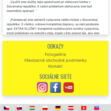
Využili sme služby tejto spoločnosti pri sťahovaní hotela v
Slovenskej republike. S celým priebehom sťahovania sme boli
maximálne spokojní.
Potrebovali sme obmeniť vybavenie nášho hotela v Slovenskej
republike. O všetko, vrátane kompletnej dopravy, sa nám postarala
spol. EXTRA SLUŽBY. Kompletné nasťahovanie nového vybavenia,
ktoré prebiehalo na niekoľko etáp, klaplo vždy presne tak, ako sme
mali s touto firmou dohodnuté. Musím ich pochváliť za ich spoľahlivosť,
zabezpečenie kompletnej montáže a skvele odvedenú prácu.
ODKAZY
Pri zaistení sťahovania penziónu v Slovenskej republike sme
Fotogaléria
využili služby sťahovacej spoločnosti EXTRA SŤAHOVANIE. Celý
Všeobecné obchodné podmienky
priebeh sťahovania sa odvíjal absolútne perfektne. Nie je nič, čo by sa
im dalo vytknúť. Ich postoj je skutočne profesionálny. Aj naďalej
Kontakt
budeme využívať pracovníkov tejto sťahovacej spoločnosti.
SOCIÁLNE SIETE
Minulý týždeň sme potrebovali zabezpečiť sťahovanie niekoľkých
izieb našej ubytovne v Slovenskej republike. Na základe kladných
referencií sme si vybrali spoločnosť EXTRA SŤAHOVANIE. A skutočne
sme vybrali skvele. Aj my budeme naďalej túto spoločnosť odporúčať,
pretože ich komunikatívnosť, pracovitosť a profesionalita pri
poskytovaní služieb je niečo, čo sa v súčasnosti už tak často nevidí.
Každopádne odporúčame pri sťahovaní využívať túto spoločnosť. Sú
skvelí.