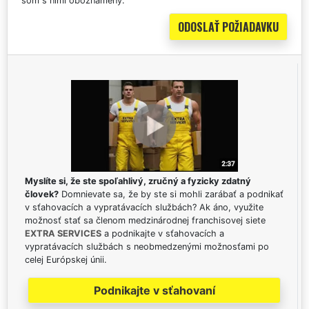
som s nimi oboznámený.
Myslíte si, že ste spoľahlivý, zručný a fyzicky zdatný
človek?
Domnievate sa, že by ste si mohli zarábať a podnikať
v sťahovacích a vypratávacích službách? Ak áno, využite
možnosť stať sa členom medzinárodnej franchisovej siete
EXTRA SERVICES
a podnikajte v sťahovacích a
vypratávacích službách s neobmedzenými možnosťami po
celej Európskej únii.
Podnikajte v sťahovaní