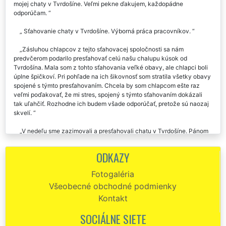
mojej chaty v Tvrdošíne. Veľmi pekne ďakujem, každopádne
odporúčam.
Sťahovanie chaty v Tvrdošíne. Výborná práca pracovníkov.
Zásluhou chlapcov z tejto sťahovacej spoločnosti sa nám
predvčerom podarilo presťahovať celú našu chalupu kúsok od
Tvrdošína. Mala som z tohto sťahovania veľké obavy, ale chlapci boli
úplne špičkoví. Pri pohľade na ich šikovnosť som stratila všetky obavy
spojené s týmto presťahovaním. Chcela by som chlapcom ešte raz
veľmi poďakovať, že mi stres, spojený s týmto sťahovaním dokázali
tak uľahčiť. Rozhodne ich budem všade odporúčať, pretože sú naozaj
skvelí.
V nedeľu sme zazimovali a presťahovali chatu v Tvrdošíne. Pánom
zo spoločnosti extra by som chcela poďakovať za ich skorý príchod,
profesionálny prístup, a hlavne za špičkovú cenu, za ktorú nás
ODKAZY
presťahovali. Ďakujem, ďakujem, ďakujem.
Fotogaléria
Chalupu v Tvrdošíne sme sťahovali pomocou spoločnosti EXTRA
Všeobecné obchodné podmienky
SLUŽBY. S ich prácou sme boli maximálne spokojní.
Kontakt
Objednanie sťahovania chaty v Tvrdošíne cez webový
objednávkový formulár bolo veľmi jednoduché a rýchle. Technici sa mi
SOCIÁLNE SIETE
ozvali počas 0,5 hod. Samotné sťahovanie chaty prebehlo úplne