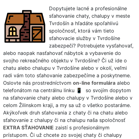
Dopytujete lacné a profesionálne
sťahovanie chaty, chalupy v meste
Tvrdošín a hľadáte spoľahlivú
spoločnosť, ktorá vám tieto
sťahovacie služby v Tvrdošíne
zabezpečí? Potrebujete vysťahovať,
alebo naopak nasťahovať nábytok a vybavenie do
svojho rekreačného objektu v Tvrdošíne? Či už ide o
chatu alebo chalupu v Tvrdošíne alebo v okolí, veľmi
radi vám toto sťahovanie zabezpečíme a poskytneme.
Oslovte nás prostredníctvom
on-line formulára
alebo
telefonátom na centrálnu linku
so svojím dopytom
na sťahovanie chaty alebo chalupy v Tvrdošíne alebo v
celom Žilinskom kraji, a my sa už o všetko postaráme.
Akýkoľvek druh sťahovania z chaty či na chatu alebo
sťahovanie z chalupy či na chalupu naša spoločnosť
EXTRA SŤAHOVANIE
zaistí s profesionálnym
prístupom. Či už chcete zo svojej chaty či chalupy