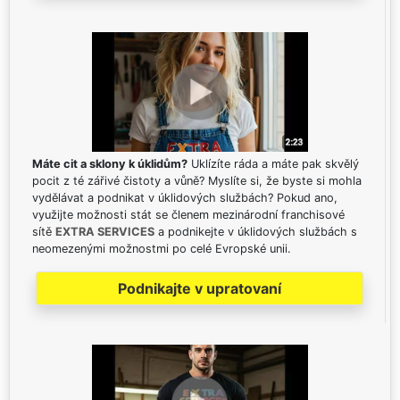
Máte cit a sklony k úklidům?
Uklízíte ráda a máte pak skvělý
pocit z té zářivé čistoty a vůně? Myslíte si, že byste si mohla
vydělávat a podnikat v úklidových službách? Pokud ano,
využijte možnosti stát se členem mezinárodní franchisové
sítě
EXTRA SERVICES
a podnikejte v úklidových službách s
neomezenými možnostmi po celé Evropské unii.
Podnikajte v upratovaní