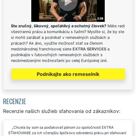
Ste zručný, šikovný, spoľahlivý a ochotný človek?
Máte radi
všestrannú prácu a komunikáciu s ľuďmi? Myslíte si, že by ste
si mohli zarábať a podnikať v remeselných službách a
prácach? Ak áno, využite možnosť stať sa členom
medzinárodnej franchisovej siete
EXTRA SERVICES
a
podnikajte v ľubovoľných remeselných službách s
neobmedzenými možnosťami po celej Európskej únii.
Podnikajte ako remeselník
RECENZIE
Recenzie našich služieb sťahovania od zákazníkov:
Chcela by som sa poďakovať pánom zo spoločnosti EXTRA
SŤAHOVANIE za ich včerajšiu špičkovo odvedenú prácu pri sťahovaní