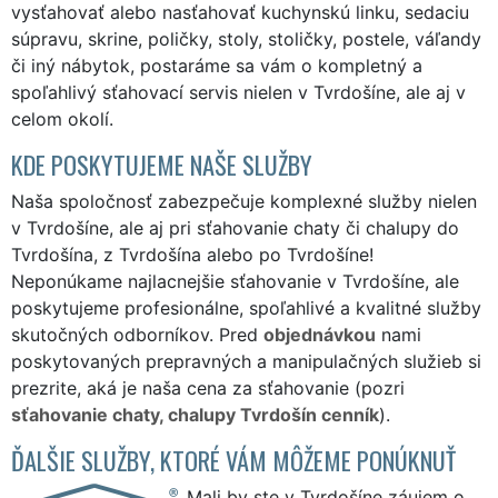
vysťahovať alebo nasťahovať kuchynskú linku, sedaciu
súpravu, skrine, poličky, stoly, stoličky, postele, váľandy
či iný nábytok, postaráme sa vám o kompletný a
spoľahlivý sťahovací servis nielen v Tvrdošíne, ale aj v
celom okolí.
KDE POSKYTUJEME NAŠE SLUŽBY
Naša spoločnosť zabezpečuje komplexné služby nielen
v Tvrdošíne, ale aj pri sťahovanie chaty či chalupy do
Tvrdošína, z Tvrdošína alebo po Tvrdošíne!
Neponúkame najlacnejšie sťahovanie v Tvrdošíne, ale
poskytujeme profesionálne, spoľahlivé a kvalitné služby
skutočných odborníkov. Pred
objednávkou
nami
poskytovaných prepravných a manipulačných služieb si
prezrite, aká je naša cena za sťahovanie (pozri
sťahovanie chaty, chalupy Tvrdošín cenník
).
ĎALŠIE SLUŽBY, KTORÉ VÁM MÔŽEME PONÚKNUŤ
Mali by ste v Tvrdošíne záujem o