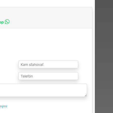
pp
tnými