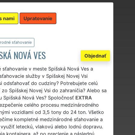
s nami
Upratovanie
rodné sťahovanie
SKÁ NOVÁ VES
Objednať
é sťahovanie v meste Spišská Nová Ves a
sťahovacie služby v Spišskej Novej Vsi
si odsťahovať do cudziny? Potrebujete celú
zo Spišskej Novej Vsi do zahraničia? Alebo sa
su Spišská Nová Ves? Spoločnosť
EXTRA
ezpečenie celého procesu medzinárodného
nými vozidlami od 3,5 tony do 24 ton. Všetko
ečíme kompletné medzinárodné sťahovanie a
 využiť leteckú, vlakovú alebo lodnú dopravu.
a kontajnera, až po preclenie a následnú