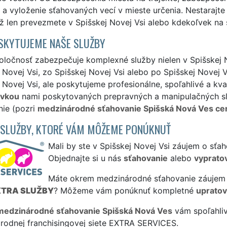
a vyloženie sťahovaných vecí v mieste určenia. Nestarajte
už len prevezmete v Spišskej Novej Vsi alebo kdekoľvek na 
SKYTUJEME NAŠE SLUŽBY
ločnosť zabezpečuje komplexné služby nielen v Spišskej N
 Novej Vsi, zo Spišskej Novej Vsi alebo po Spišskej Novej 
 Novej Vsi, ale poskytujeme profesionálne, spoľahlivé a kv
ávkou
nami poskytovaných prepravných a manipulačných služ
nie (pozri
medzinárodné sťahovanie Spišská Nová Ves ce
 SLUŽBY, KTORÉ VÁM MÔŽEME PONÚKNUŤ
Mali by ste v Spišskej Novej Vsi záujem o sťa
Objednajte si u nás
sťahovanie
alebo
vyprato
Máte okrem medzinárodné sťahovanie záujem a
XTRA SLUŽBY
? Môžeme vám ponúknuť kompletné
upratov
medzinárodné sťahovanie Spišská Nová Ves
vám spoľahliv
rodnej franchisingovej siete EXTRA SERVICES.