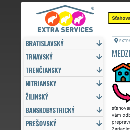
Sťahova
BRATISLAVSKÝ
EXTR
MEDZ
TRNAVSKÝ
TRENČIANSKY
NITRIANSKY
ŽILINSKÝ
BANSKOBYSTRICKÝ
sťahovan
vám odb
PREŠOVSKÝ
prepravu
Zariadim