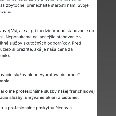
 sa zbytočne, prenechajte starosti nám. Svoje
svete.
ovej Vsi, ale aj pri medzinárodné sťahovanie do
Vsi! Neponúkame najlacnejšie sťahovanie v
alitné služby skutočných odborníkov. Pred
ieb si prezrite, aká je naša cena za
nník
).
hovacie služby alebo vypratávacie práce?
vanie
!
j o iné profesionálne služby našej
franchisovej
acie služby
,
umývanie okien
a
čistenie
.
o a profesionálne poskytnú členovia