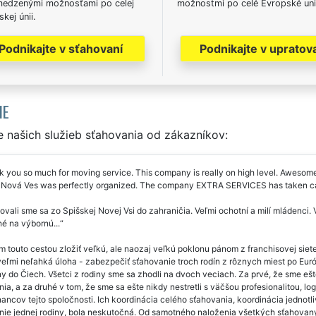
edzenými možnosťami po celej
možnostmi po celé Evropské uni
kej únii.
Podnikajte v sťahovaní
Podnikajte v upratov
IE
 našich služieb sťahovania od zákazníkov:
 you so much for moving service. This company is really on high level. Awes
 Nová Ves was perfectly organized. The company EXTRA SERVICES has taken care
vali sme sa zo Spišskej Novej Vsi do zahraničia. Veľmi ochotní a milí mládenci
é na výbornú...
m touto cestou zložiť veľkú, ale naozaj veľkú poklonu pánom z franchisovej s
veľmi neľahká úloha - zabezpečiť sťahovanie troch rodín z rôznych miest po Eu
 do Čiech. Všetci z rodiny sme sa zhodli na dvoch veciach. Za prvé, že sme ešte
ia, a za druhé v tom, že sme sa ešte nikdy nestretli s väčšou profesionalitou, lo
ncov tejto spoločnosti. Ich koordinácia celého sťahovania, koordinácia jednotl
ie jednej rodiny, bola neskutočná. Od samotného naloženia všetkých sťahovaných