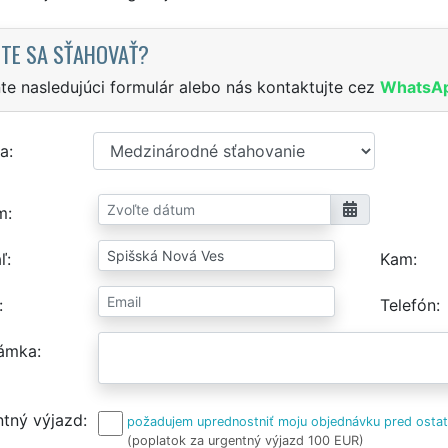
TE SA SŤAHOVAŤ?
te nasledujúci formulár alebo nás kontaktujte cez
WhatsA
a
m
ľ
Kam
Telefón
ámka
tný výjazd
požadujem uprednostniť moju objednávku pred osta
(poplatok za urgentný výjazd 100 EUR)