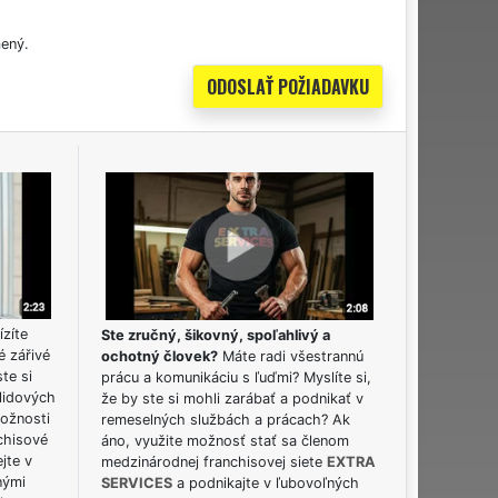
ený.
ízíte
Ste zručný, šikovný, spoľahlivý a
é zářivé
ochotný človek?
Máte radi všestrannú
ste si
prácu a komunikáciu s ľuďmi? Myslíte si,
lidových
že by ste si mohli zarábať a podnikať v
možnosti
remeselných službách a prácach? Ak
chisové
áno, využite možnosť stať sa členom
jte v
medzinárodnej franchisovej siete
EXTRA
nými
SERVICES
a podnikajte v ľubovoľných