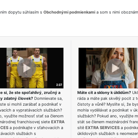
ním dopytu súhlasím s
Obchodnými podmienkami
a som s nimi oboznám
e si, že ste spoľahlivý, zručný a
Máte cit a sklony k úklidům?
Ukl
ky zdatný človek?
Domnievate sa,
ráda a máte pak skvělý pocit z t
ste si mohli zarábať a podnikať v
čistoty a vůně? Myslíte si, že by
vacích a vypratávacích službách?
mohla vydělávat a podnikat v úk
o, využite možnosť stať sa členom
službách? Pokud ano, využijte 
národnej franchisovej siete
EXTRA
stát se členem mezinárodní fran
ICES
a podnikajte v sťahovacích a
sítě
EXTRA SERVICES
a podnike
távacích službách s
úklidových službách s neomeze