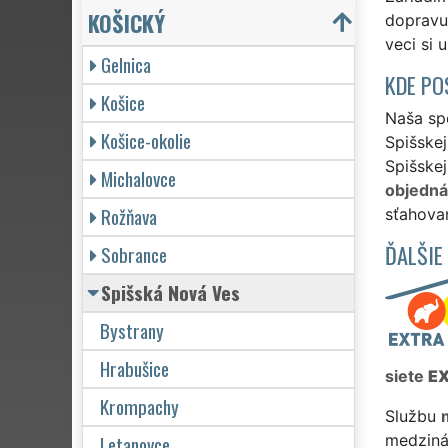
KOŠICKÝ
dopravu 
veci si 
Gelnica
KDE PO
Košice
Naša spo
Košice-okolie
Spišskej
Spišskej
Michalovce
objedn
Rožňava
sťahova
ĎALŠIE
Sobrance
Spišská Nová Ves
Bystrany
Hrabušice
siete
E
Krompachy
Službu
Letanovce
medziná