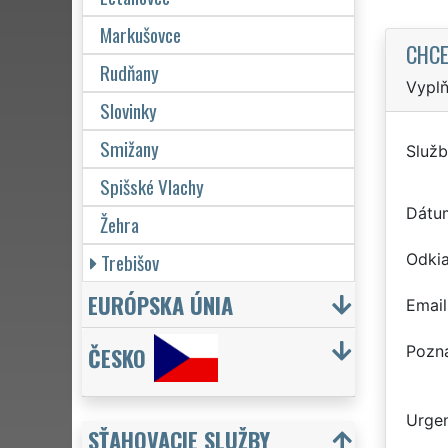
Markušovce
CHCE
Rudňany
Vyplň
Slovinky
Smižany
Služb
Spišské Vlachy
Dátu
Žehra
Trebišov
Odkia
EURÓPSKA ÚNIA
Email
Pozn
ČESKO
Urgen
SŤAHOVACIE SLUŽBY