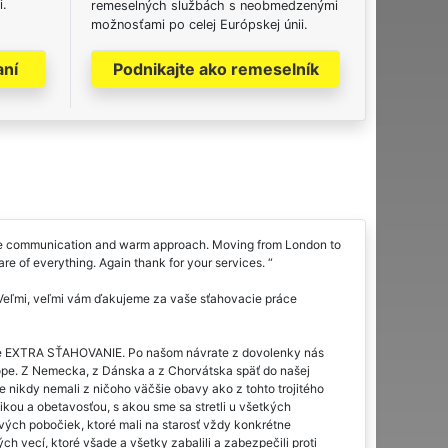
i.
remeselných službách s neobmedzenými
možnosťami po celej Európskej únii.
aní
Podnikajte ako remeselník
ome communication and warm approach. Moving from London to
 of everything. Again thank for your services.
. Veľmi, veľmi vám ďakujeme za vaše sťahovacie práce
iete EXTRA SŤAHOVANIE. Po našom návrate z dovolenky nás
rópe. Z Nemecka, z Dánska a z Chorvátska späť do našej
 nikdy nemali z ničoho väčšie obavy ako z tohto trojitého
gikou a obetavosťou, s akou sme sa stretli u všetkých
ivých pobočiek, ktoré mali na starosť vždy konkrétne
 vecí, ktoré všade a všetky zabalili a zabezpečili proti