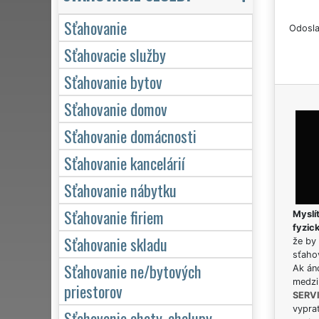
Sťahovanie
Odosla
Sťahovacie služby
Sťahovanie bytov
Sťahovanie domov
Sťahovanie domácnosti
Sťahovanie kancelárií
Sťahovanie nábytku
Sťahovanie firiem
Myslít
fyzic
Sťahovanie skladu
že by 
sťaho
Sťahovanie ne/bytových
Ak án
medzi
priestorov
SERV
vypra
Sťahovanie chaty, chalupy