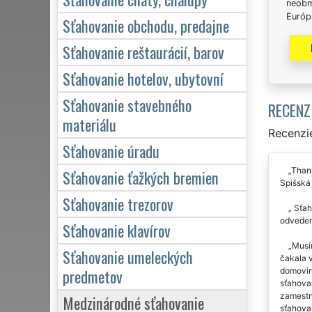
neobm
Európs
Sťahovanie obchodu, predajne
Sťahovanie reštaurácií, barov
Sťahovanie hotelov, ubytovní
Sťahovanie stavebného
RECENZ
materiálu
Recenzie
Sťahovanie úradu
Thank
Sťahovanie ťažkých bremien
Spišská
Sťahovanie trezorov
Sťaho
odveden
Sťahovanie klavírov
Musí
Sťahovanie umeleckých
čakala 
predmetov
domoviny
sťahovan
zamestna
Medzinárodné sťahovanie
sťahovan