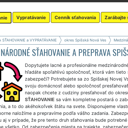
Vypratávanie
Cenník sťahovania
Zarábajte 
nie
A SŤAHOVANIE a VYPRATÁVANIE
okres Spišská Nová Ves
Medziná
INÁRODNÉ SŤAHOVANIE A PREPRAVA SPIŠ
Dopytujete lacné a profesionálne medzinárodn
hľadáte spoľahlivú spoločnosť, ktorá vám tieto 
zabezpečí? Potrebujete sa zo Spišskej Novej V
svoju domácnosť alebo spoločnosť presťahovať 
naopak chcete z cudziny presťahovať do okre
SŤAHOVANIE
sa vám kompletne postará o zab
ia, a to do akéhokoľvek štátu na svete. Disponujeme vlast
orne naložíme a prepravíme podľa vášho zadania. Zabezp
 aj v prípade, že pre tento druh sťahovania bude potrebné
e všetko. Od zabezpečenia miesta na trajekte, zabezpečeni