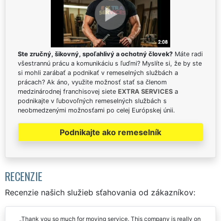
Ste zručný, šikovný, spoľahlivý a ochotný človek?
Máte radi
všestrannú prácu a komunikáciu s ľuďmi? Myslíte si, že by ste
si mohli zarábať a podnikať v remeselných službách a
prácach? Ak áno, využite možnosť stať sa členom
medzinárodnej franchisovej siete
EXTRA SERVICES
a
podnikajte v ľubovoľných remeselných službách s
neobmedzenými možnosťami po celej Európskej únii.
Podnikajte ako remeselník
RECENZIE
Recenzie našich služieb sťahovania od zákazníkov:
Thank you so much for moving service. This company is really on