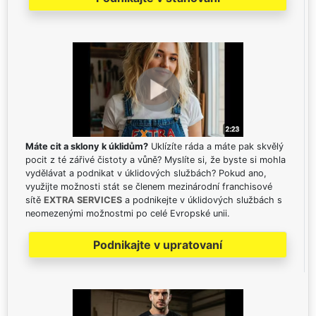
Máte cit a sklony k úklidům?
Uklízíte ráda a máte pak skvělý
pocit z té zářivé čistoty a vůně? Myslíte si, že byste si mohla
vydělávat a podnikat v úklidových službách? Pokud ano,
využijte možnosti stát se členem mezinárodní franchisové
sítě
EXTRA SERVICES
a podnikejte v úklidových službách s
neomezenými možnostmi po celé Evropské unii.
Podnikajte v upratovaní