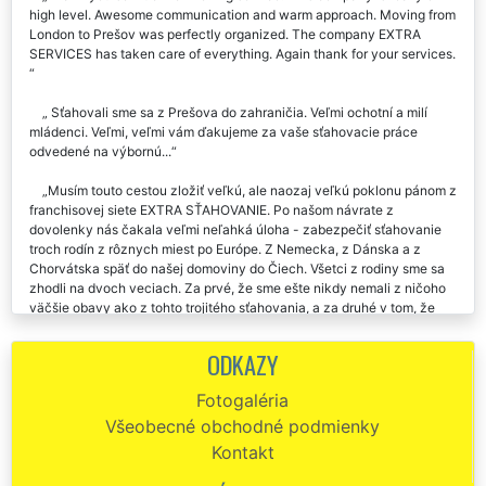
high level. Awesome communication and warm approach. Moving from
London to Prešov was perfectly organized. The company EXTRA
SERVICES has taken care of everything. Again thank for your services.
Sťahovali sme sa z Prešova do zahraničia. Veľmi ochotní a milí
mládenci. Veľmi, veľmi vám ďakujeme za vaše sťahovacie práce
odvedené na výbornú...
Musím touto cestou zložiť veľkú, ale naozaj veľkú poklonu pánom z
franchisovej siete EXTRA SŤAHOVANIE. Po našom návrate z
dovolenky nás čakala veľmi neľahká úloha - zabezpečiť sťahovanie
troch rodín z rôznych miest po Európe. Z Nemecka, z Dánska a z
Chorvátska späť do našej domoviny do Čiech. Všetci z rodiny sme sa
zhodli na dvoch veciach. Za prvé, že sme ešte nikdy nemali z ničoho
väčšie obavy ako z tohto trojitého sťahovania, a za druhé v tom, že
sme sa ešte nikdy nestretli s väčšou profesionalitou, logikou
a obetavosťou, s akou sme sa stretli u všetkých zamestnancov tejto
ODKAZY
spoločnosti. Ich koordinácia celého sťahovania, koordinácia
jednotlivých pobočiek, ktoré mali na starosť vždy konkrétne
Fotogaléria
sťahovanie jednej rodiny, bola neskutočná. Od samotného naloženia
Všeobecné obchodné podmienky
všetkých sťahovaných vecí, ktoré všade a všetky zabalili a
zabezpečili proti poškodeniu pri preprave, až po ich vyloženie v
Kontakt
Čechách, ktoré mimochodom prebiehalo takmer v totožnom čase u
nás u všetkých troch naraz, bolo čarovné. Počas štyroch dní bolo