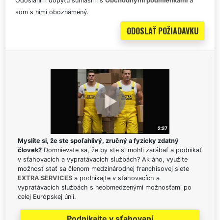
Odoslaním dopytu súhlasím s
Obchodnými podmienkami
a
som s nimi oboznámený.
Myslíte si, že ste spoľahlivý, zručný a fyzicky zdatný
človek?
Domnievate sa, že by ste si mohli zarábať a podnikať
v sťahovacích a vypratávacích službách? Ak áno, využite
možnosť stať sa členom medzinárodnej franchisovej siete
EXTRA SERVICES
a podnikajte v sťahovacích a
vypratávacích službách s neobmedzenými možnosťami po
celej Európskej únii.
Podnikajte v sťahovaní