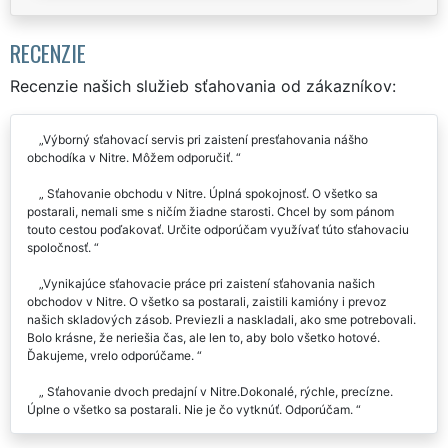
RECENZIE
Recenzie našich služieb sťahovania od zákazníkov:
Výborný sťahovací servis pri zaistení presťahovania nášho
obchodíka v Nitre. Môžem odporučiť.
Sťahovanie obchodu v Nitre. Úplná spokojnosť. O všetko sa
postarali, nemali sme s ničím žiadne starosti. Chcel by som pánom
touto cestou poďakovať. Určite odporúčam využívať túto sťahovaciu
spoločnosť.
Vynikajúce sťahovacie práce pri zaistení sťahovania našich
obchodov v Nitre. O všetko sa postarali, zaistili kamióny i prevoz
našich skladových zásob. Previezli a naskladali, ako sme potrebovali.
Bolo krásne, že neriešia čas, ale len to, aby bolo všetko hotové.
Ďakujeme, vrelo odporúčame.
Sťahovanie dvoch predajní v Nitre.Dokonalé, rýchle, precízne.
Úplne o všetko sa postarali. Nie je čo vytknúť. Odporúčam.
Chcela by som touto cestou poďakovať za vynikajúce sťahovacie