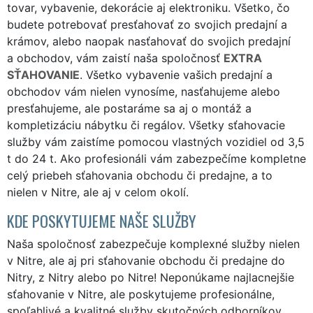
tovar, vybavenie, dekorácie aj elektroniku. Všetko, čo
budete potrebovať presťahovať zo svojich predajní a
krámov, alebo naopak nasťahovať do svojich predajní
a obchodov, vám zaistí naša spoločnosť
EXTRA
SŤAHOVANIE
. Všetko vybavenie vašich predajní a
obchodov vám nielen vynosíme, nasťahujeme alebo
presťahujeme, ale postaráme sa aj o montáž a
kompletizáciu nábytku či regálov. Všetky sťahovacie
služby vám zaistíme pomocou vlastných vozidiel od 3,5
t do 24 t. Ako profesionáli vám zabezpečíme kompletne
celý priebeh sťahovania obchodu či predajne, a to
nielen v Nitre, ale aj v celom okolí.
KDE POSKYTUJEME NAŠE SLUŽBY
Naša spoločnosť zabezpečuje komplexné služby nielen
v Nitre, ale aj pri sťahovanie obchodu či predajne do
Nitry, z Nitry alebo po Nitre! Neponúkame najlacnejšie
sťahovanie v Nitre, ale poskytujeme profesionálne,
spoľahlivé a kvalitné služby skutočných odborníkov.