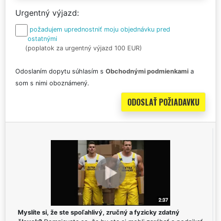
Urgentný výjazd
požadujem uprednostniť moju objednávku pred
ostatnými
(poplatok za urgentný výjazd 100 EUR)
Odoslaním dopytu súhlasím s
Obchodnými podmienkami
a
som s nimi oboznámený.
Myslíte si, že ste spoľahlivý, zručný a fyzicky zdatný