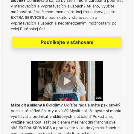
človek?
Domnievate sa, že by ste si mohli zarábať a podnikať
v sťahovacích a vypratávacích službách? Ak áno, využite
možnosť stať sa členom medzinárodnej franchisovej siete
EXTRA SERVICES
a podnikajte v sťahovacích a
vypratávacích službách s neobmedzenými možnosťami po
celej Európskej únii.
Podnikajte v sťahovaní
Máte cit a sklony k úklidům?
Uklízíte ráda a máte pak skvělý
pocit z té zářivé čistoty a vůně? Myslíte si, že byste si mohla
vydělávat a podnikat v úklidových službách? Pokud ano,
využijte možnosti stát se členem mezinárodní franchisové
sítě
EXTRA SERVICES
a podnikejte v úklidových službách s
neomezenými možnostmi po celé Evropské unii.