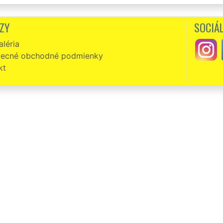
ZY
SOCIÁL
léria
ecné obchodné podmienky
kt