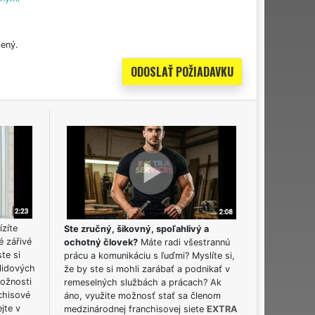
ený.
ízíte
Ste zručný, šikovný, spoľahlivý a
é zářivé
ochotný človek?
Máte radi všestrannú
ste si
prácu a komunikáciu s ľuďmi? Myslíte si,
lidových
že by ste si mohli zarábať a podnikať v
možnosti
remeselných službách a prácach? Ak
chisové
áno, využite možnosť stať sa členom
jte v
medzinárodnej franchisovej siete
EXTRA