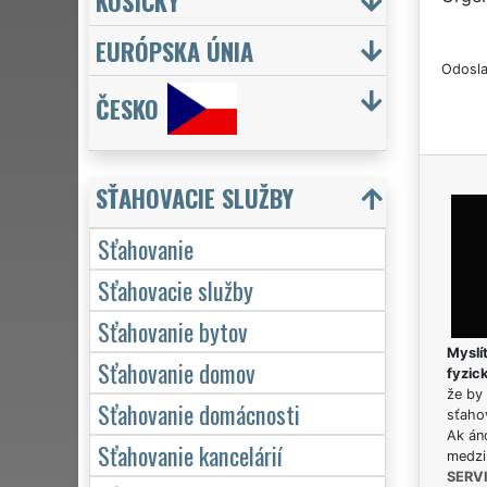
KOŠICKÝ
EURÓPSKA ÚNIA
Odosla
ČESKO
SŤAHOVACIE SLUŽBY
Sťahovanie
Sťahovacie služby
Sťahovanie bytov
Myslít
Sťahovanie domov
fyzic
že by 
Sťahovanie domácnosti
sťaho
Ak án
Sťahovanie kancelárií
medzi
SERV