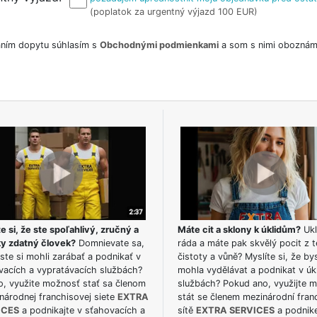
(poplatok za urgentný výjazd 100 EUR)
ním dopytu súhlasím s
Obchodnými podmienkami
a som s nimi oboznám
e si, že ste spoľahlivý, zručný a
Máte cit a sklony k úklidům?
Ukl
ky zdatný človek?
Domnievate sa,
ráda a máte pak skvělý pocit z t
ste si mohli zarábať a podnikať v
čistoty a vůně? Myslíte si, že by
vacích a vypratávacích službách?
mohla vydělávat a podnikat v úk
o, využite možnosť stať sa členom
službách? Pokud ano, využijte 
národnej franchisovej siete
EXTRA
stát se členem mezinárodní fran
ICES
a podnikajte v sťahovacích a
sítě
EXTRA SERVICES
a podnike