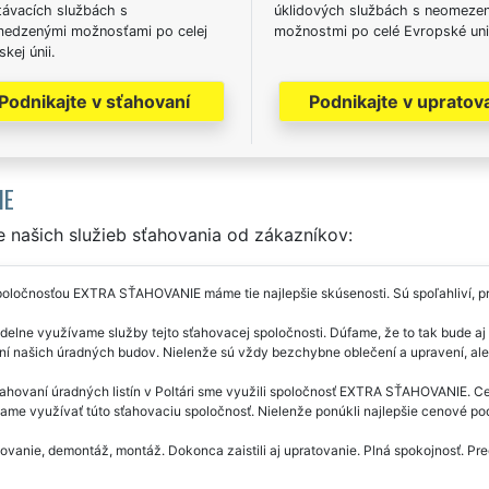
távacích službách s
úklidových službách s neomeze
edzenými možnosťami po celej
možnostmi po celé Evropské uni
kej únii.
Podnikajte v sťahovaní
Podnikajte v upratov
IE
 našich služieb sťahovania od zákazníkov:
oločnosťou EXTRA SŤAHOVANIE máme tie najlepšie skúsenosti. Sú spoľahliví, pre
delne využívame služby tejto sťahovacej spoločnosti. Dúfame, že to tak bude aj n
ní našich úradných budov. Nielenže sú vždy bezchybne oblečení a upravení, ale
ťahovaní úradných listín v Poltári sme využili spoločnosť EXTRA SŤAHOVANIE. Ce
me využívať túto sťahovaciu spoločnosť. Nielenže ponúkli najlepšie cenové pod
vanie, demontáž, montáž. Dokonca zaistili aj upratovanie. Plná spokojnosť. Pre