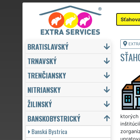
Sťahova
BRATISLAVSKÝ
EXTR
SŤAHO
TRNAVSKÝ
TRENČIANSKY
NITRIANSKY
ŽILINSKÝ
BANSKOBYSTRICKÝ
ktorých 
inštitúc
Banská Bystrica
zorgani
upratova