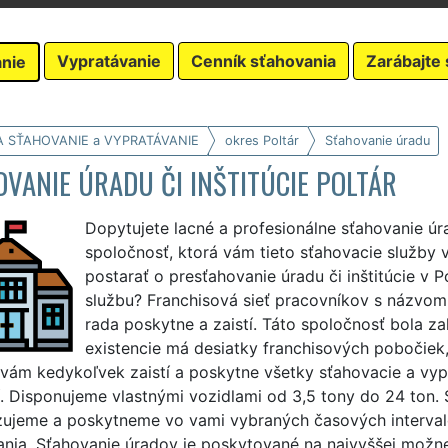
Vypratávanie
Cenník sťahovania
Zarábajte 
nie
A SŤAHOVANIE a VYPRATÁVANIE
okres Poltár
Sťahovanie úradu
VANIE ÚRADU ČI INŠTITÚCIE POLTÁR
Dopytujete lacné a profesionálne sťahovanie úr
spoločnosť, ktorá vám tieto sťahovacie služby 
postarať o presťahovanie úradu či inštitúcie v P
službu? Franchisová sieť pracovníkov s názvo
rada poskytne a zaistí. Táto spoločnosť bola z
existencie má desiatky franchisových pobočiek
vám kedykoľvek zaistí a poskytne všetky sťahovacie a vyp
ií. Disponujeme vlastnými vozidlami od 3,5 tony do 24 ton
zujeme a poskytneme vo vami vybraných časových interval
nia. Sťahovanie úradov je poskytované na najvyššej možnej p