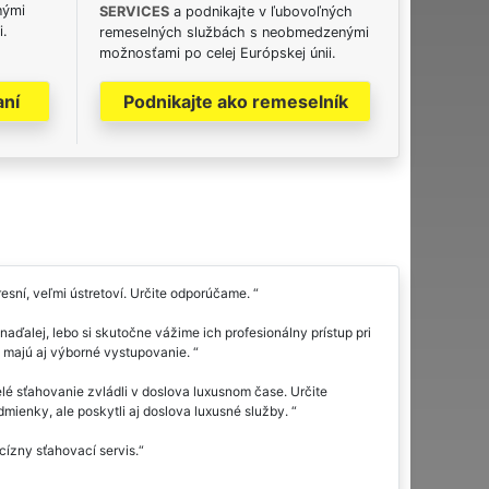
nými
SERVICES
a podnikajte v ľubovoľných
i.
remeselných službách s neobmedzenými
možnosťami po celej Európskej únii.
aní
Podnikajte ako remeselník
sní, veľmi ústretoví. Určite odporúčame.
aďalej, lebo si skutočne vážime ich profesionálny prístup pri
 majú aj výborné vystupovanie.
lé sťahovanie zvládli v doslova luxusnom čase. Určite
mienky, ale poskytli aj doslova luxusné služby.
cízny sťahovací servis.