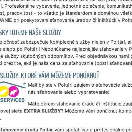
lí. Profesionálne vybavenie, jednotné oblečenie, komunikatív
ť, pracovitosť - to všetko je štandardom a doménou všetk
ANIE
pri poskytovaní sťahovania úradov či inštitúcií v Poltá
SKYTUJEME NAŠE SLUŽBY
ločnosť zabezpečuje komplexné služby nielen v Poltári, ale 
a alebo po Poltári! Neponúkame najlacnejšie sťahovanie v Po
tné služby skutočných odborníkov. Pred
objednávkou
nami p
si prezrite, aká je naša cena za sťahovanie (pozri
sťahovani
 SLUŽBY, KTORÉ VÁM MÔŽEME PONÚKNUŤ
Mali by ste v Poltári záujem o sťahovacie služ
nás
sťahovanie
alebo
vypratovanie
!
Máte okrem sťahovanie úradu či inštitúcie záuj
sovej siete
EXTRA SLUŽBY
? Môžeme vám ponúknuť komp
.
sťahovanie úradu Poltár
vám spoľahlivo a profesionálne po