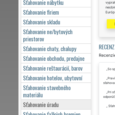
Sťahovanie nábytku
vypra
neobm
Sťahovanie firiem
Európs
Sťahovanie skladu
Sťahovanie ne/bytových
priestorov
RECENZ
Sťahovanie chaty, chalupy
Recenzie
Sťahovanie obchodu, predajne
Sťahovanie reštaurácií, barov
So sp
Sťahovanie hotelov, ubytovní
Pravi
sťahova
Sťahovanie stavebného
Pri s
materiálu
odporúča
Sťahovanie úradu
Sťaho
Sťahovanie ťažkých bremien