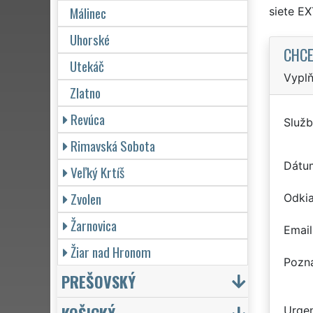
Málinec
siete E
Uhorské
CHCE
Utekáč
Vyplň
Zlatno
Revúca
Služb
Rimavská Sobota
Dátu
Veľký Krtíš
Zvolen
Odkia
Žarnovica
Email
Žiar nad Hronom
Pozn
PREŠOVSKÝ
Urgen