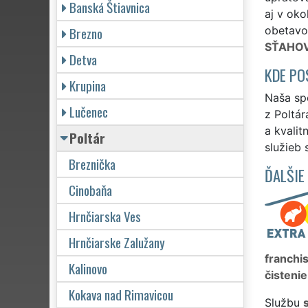
Banská Štiavnica
aj v oko
Brezno
obetavos
SŤAHOV
Detva
KDE PO
Krupina
Naša spo
Lučenec
z Poltár
a kvali
Poltár
služieb 
Breznička
ĎALŠIE
Cinobaňa
Hrnčiarska Ves
Hrnčiarske Zalužany
franchi
Kalinovo
čistenie
Kokava nad Rimavicou
Službu