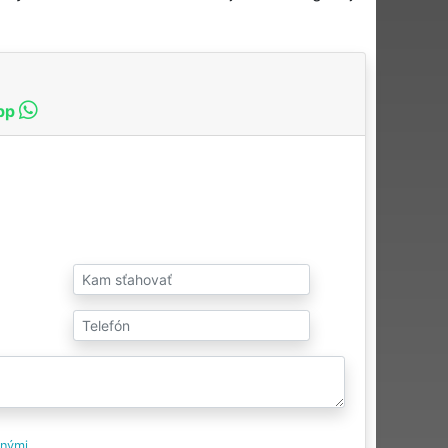
pp
tnými