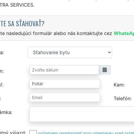
XTRA SERVICES.
TE SA SŤAHOVAŤ?
te nasledujúci formulár alebo nás kontaktujte cez
WhatsA
a
m
ľ
Kam
Telefón
ámka
tný výjazd
požadujem uprednostniť moju objednávku pred osta