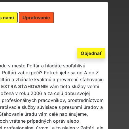
s nami
Upratovanie
Objednať
adu v meste Poltár a hľadáte spoľahlivú
v Poltári zabezpečí? Potrebujete sa od A do Z
oltári a zháňate kvalitnú a preverenú sťahovaciu
m
EXTRA SŤAHOVANIE
vám tieto služby veľmi
aložená v roku 2006 a za celú dobu svojej
, profesionálnych pracovníkov, prostredníctvom
ratávacie služby súvisiace s presunmi úradov a
. Sťahovanie úradu vám celé naplánujeme,
och vrátane prípadných opráv alebo
rofesionálnej úrovni, a to nielen v Poltári, ale