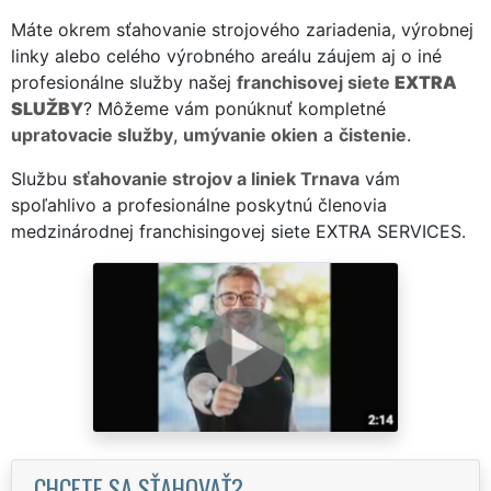
Máte okrem sťahovanie strojového zariadenia, výrobnej
linky alebo celého výrobného areálu záujem aj o iné
profesionálne služby našej
franchisovej siete
EXTRA
SLUŽBY
? Môžeme vám ponúknuť kompletné
upratovacie služby
,
umývanie okien
a
čistenie
.
Službu
sťahovanie strojov a liniek Trnava
vám
spoľahlivo a profesionálne poskytnú členovia
medzinárodnej franchisingovej siete EXTRA SERVICES.
CHCETE SA SŤAHOVAŤ?