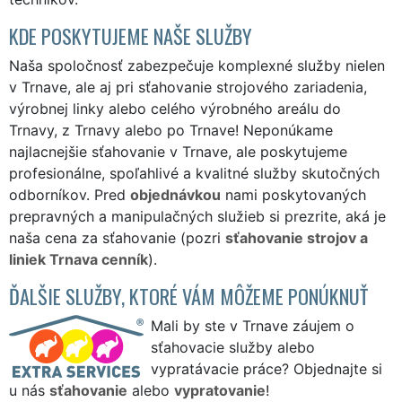
KDE POSKYTUJEME NAŠE SLUŽBY
Naša spoločnosť zabezpečuje komplexné služby nielen
v Trnave, ale aj pri sťahovanie strojového zariadenia,
výrobnej linky alebo celého výrobného areálu do
Trnavy, z Trnavy alebo po Trnave! Neponúkame
najlacnejšie sťahovanie v Trnave, ale poskytujeme
profesionálne, spoľahlivé a kvalitné služby skutočných
odborníkov. Pred
objednávkou
nami poskytovaných
prepravných a manipulačných služieb si prezrite, aká je
naša cena za sťahovanie (pozri
sťahovanie strojov a
liniek Trnava cenník
).
ĎALŠIE SLUŽBY, KTORÉ VÁM MÔŽEME PONÚKNUŤ
Mali by ste v Trnave záujem o
sťahovacie služby alebo
vypratávacie práce? Objednajte si
u nás
sťahovanie
alebo
vypratovanie
!