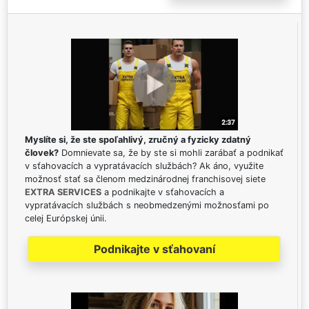
Myslíte si, že ste spoľahlivý, zručný a fyzicky zdatný
človek?
Domnievate sa, že by ste si mohli zarábať a podnikať
v sťahovacích a vypratávacích službách? Ak áno, využite
možnosť stať sa členom medzinárodnej franchisovej siete
EXTRA SERVICES
a podnikajte v sťahovacích a
vypratávacích službách s neobmedzenými možnosťami po
celej Európskej únii.
Podnikajte v sťahovaní