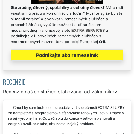
Ste zručný, šikovný, spoľahlivý a ochotný človek?
Máte radi
všestrannú prácu a komunikáciu s ľuďmi? Myslíte si, že by ste
si mohli zarábať a podnikať v remeselných službách a
prácach? Ak áno, využite možnosť stať sa členom
medzinárodnej franchisovej siete
EXTRA SERVICES
a
podnikajte v ľubovoľných remeselných službách s
neobmedzenými možnosťami po celej Európskej únii.
Podnikajte ako remeselník
RECENZIE
Recenzie našich služieb sťahovania od zákazníkov:
Chcel by som touto cestou poďakovať spoločnosti EXTRA SLUŽBY
za kompletné a bezproblémové sťahovanie tonových lisov v Trnave v
našej výrobnej hale. Od začiatku do konca všetko naplánovali a
zorganizovali, bez toho, aby nastal nejaký problém.