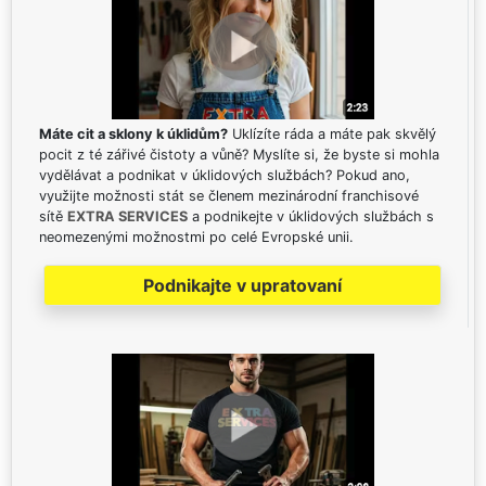
Máte cit a sklony k úklidům?
Uklízíte ráda a máte pak skvělý
pocit z té zářivé čistoty a vůně? Myslíte si, že byste si mohla
vydělávat a podnikat v úklidových službách? Pokud ano,
využijte možnosti stát se členem mezinárodní franchisové
sítě
EXTRA SERVICES
a podnikejte v úklidových službách s
neomezenými možnostmi po celé Evropské unii.
Podnikajte v upratovaní