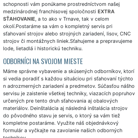
schopnosti vám ponúkame prostredníctvom našej
medzinárodnej franchisovej spoločnosti
EXTRA
SŤAHOVANIE
, a to ako v Trnave, tak v celom
okolí.Postaráme sa vám o kompletný servis pri
sťahovaní strojov alebo strojných zariadení, lisov, CNC
strojov či montážnych liniek.Sťahujeme a prepravujeme
lode, lietadlá i historickú techniku.
ODBORNÍCI NA SVOJOM MIESTE
Máme správne vybavenie a skúsených odborníkov, ktorí
si vedia poradiť s každou situáciou pri sťahovaní týchto
n adrozmerných zariadení a predmetov. Súčasťou nášho
servisu je zaistenie všetkej techniky, viazacích popruhov
určených pre tento druh sťahovania aj obalových
materiálov. Deinštalácia aj následná inštalácia strojov
do pôvodného stavu je servis, o ktorý sa vám tiež
kompletne postaráme. Využite náš
objednávkový
formulár
a vyčkajte na zavolanie našich odborných
technikov.